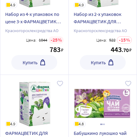
4.9
4.9
Набор из 4-х упаковок по
Набор из 2-х упаковок
цене 3-х ФАРМАЦВЕТИК
ФАРМАЦВЕТИК ДЛЯ
ДЛЯ СПОКОЙНОГО СНА
СПОКОЙНОГО СНА
Красногорсклексредства АО
Красногорсклексредства АО
фильтр-пакеты
фильтр-пакеты (20шт) со
25
15
Цена:
1044
Цена:
522
скидкой
783
443
.70
₽
₽
Купить
Купить
4.9
4.8
ФАРМАЦВЕТИК ДЛЯ
Бабушкино лукошко чай