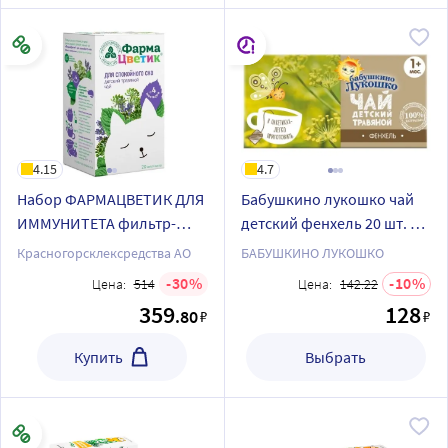
4.15
4.7
Набор ФАРМАЦВЕТИК ДЛЯ
Бабушкино лукошко чай
ИММУНИТЕТА фильтр-
детский фенхель 20 шт. ф/
пакеты + ФАРМАЦВЕТИК
п
Красногорсклексредства АО
БАБУШКИНО ЛУКОШКО
ДЛЯ СПОКОЙНОГО СНА
30
10
Цена:
514
Цена:
142.22
фильтр-пакеты
359
128
.80
₽
₽
Купить
Выбрать