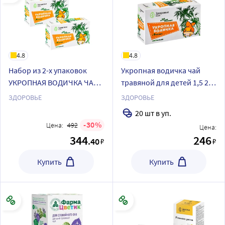
4.8
4.8
Набор из 2-х упаковок
Укропная водичка чай
УКРОПНАЯ ВОДИЧКА ЧАЙ
травяной для детей 1,5 20
ТРАВЯНОЙ Д/ДЕТ 1,5 N20
шт. фильтр-пакеты
ЗДОРОВЬЕ
ЗДОРОВЬЕ
Ф/ПАК со скидкой
20 шт в уп.
30
Цена:
492
Цена:
344
246
.40
₽
₽
Купить
Купить