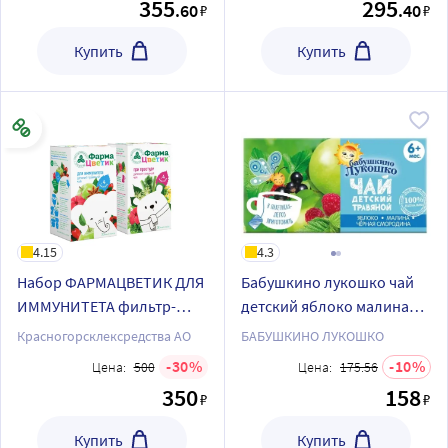
355
295
.60
.40
₽
₽
N20 ф/пак со скидкой
Купить
Купить
4.15
4.3
Набор ФАРМАЦВЕТИК ДЛЯ
Бабушкино лукошко чай
ИММУНИТЕТА фильтр-
детский яблоко малина
пакеты + ФАРМАЦВЕТИК
смородина 20 шт. ф/п
Красногорсклексредства АО
БАБУШКИНО ЛУКОШКО
ПРИ ПРОСТУДЕ фильтр-
30
10
Цена:
500
Цена:
175.56
пакеты
350
158
₽
₽
Купить
Купить