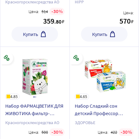
пакеты + ФАРМАЦВЕТИК
200 гр
Красногорсклексредства АО
HIPP
ДЛЯ ИММУНИТЕТА
30
Цена:
514
Цена:
фильтр-пакеты
359
570
.80
₽
₽
Купить
Купить
4.85
4.65
Набор ФАРМАЦВЕТИК ДЛЯ
Набор Сладкий сон
ЖИВОТИКА фильтр-
детский Профессор
пакеты + ФАРМАЦВЕТИК
Травкин 1,5 N20 ф/пак +
Красногорсклексредства АО
ЗДОРОВЬЕ
ПРИ ПРОСТУДЕ фильтр-
Ромашка с яблоком
30
30
Цена:
508
Цена:
422
пакеты
Профессор Травкин 1,5