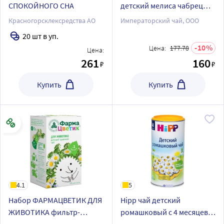
СПОКОЙНОГО СНА
детский мелиса чабрец
фенхель 20 шт. ф/п
Красногорсклексредства АО
Императорский чай, ООО
20 шт в уп.
10
Цена:
177.78
Цена:
261
160
₽
₽
Купить
Купить
4.1
5
Набор ФАРМАЦВЕТИК ДЛЯ
Hipp чай детский
ЖИВОТИКА фильтр-
ромашковый с 4 месяцев