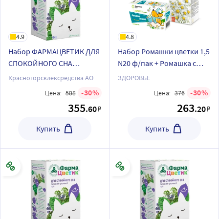
4.9
4.8
Набор ФАРМАЦВЕТИК ДЛЯ
Набор Ромашки цветки 1,5
СПОКОЙНОГО СНА
N20 ф/пак + Ромашка с
фильтр-пакеты +
липой Профессор Травкин
Красногорсклексредства АО
ЗДОРОВЬЕ
ФАРМАЦВЕТИК ПРИ
чай детский травяной 1,5
30
30
Цена:
508
Цена:
376
ПРОСТУДЕ фильтр-пакеты
N20 ф/пак со скидкой
355
263
.60
.20
₽
₽
Купить
Купить