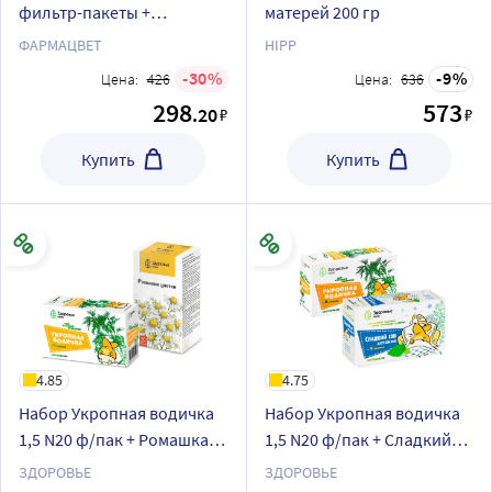
фильтр-пакеты +
матерей 200 гр
ФАРМАЦВЕТИК ДЛЯ
ФАРМАЦВЕТ
HIPP
СПОКОЙНОГО СНА
30
9
Цена:
426
Цена:
636
фильтр-пакеты
298
573
.20
₽
₽
Купить
Купить
4.85
4.75
Набор Укропная водичка
Набор Укропная водичка
1,5 N20 ф/пак + Ромашка
1,5 N20 ф/пак + Сладкий
цветки 1,5 N20 ф/пак со
сон детский Профессор
ЗДОРОВЬЕ
ЗДОРОВЬЕ