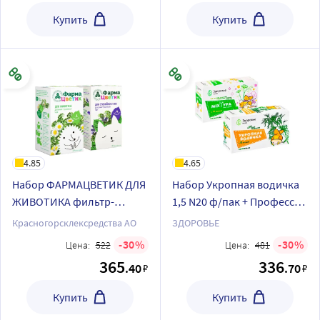
Купить
Купить
4.85
4.65
Набор ФАРМАЦВЕТИК ДЛЯ
Набор Укропная водичка
ЖИВОТИКА фильтр-
1,5 N20 ф/пак + Профессор
пакеты + ФАРМАЦВЕТИК
Травкин с алтеем чай
Красногорсклексредства АО
ЗДОРОВЬЕ
ДЛЯ СПОКОЙНОГО СНА
детский травяной 1,5 N20
30
30
Цена:
522
Цена:
481
фильтр-пакеты
ф/пак со скидкой
365
336
.40
.70
₽
₽
Купить
Купить