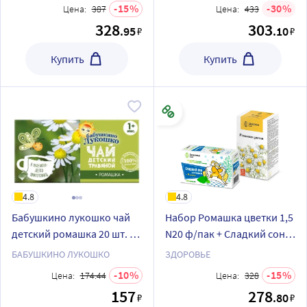
скидкой
Травкин 1,5 N20 ф/пак со
15
30
Цена:
387
Цена:
433
скидкой
328
303
.95
.10
₽
₽
Купить
Купить
4.8
4.8
Бабушкино лукошко чай
Набор Ромашка цветки 1,5
детский ромашка 20 шт. ф/
N20 ф/пак + Сладкий сон
п
детский Профессор
БАБУШКИНО ЛУКОШКО
ЗДОРОВЬЕ
Травкин чай травяной 1,5
10
15
Цена:
174.44
Цена:
328
N20 ф/пак со скидкой
157
278
.80
₽
₽