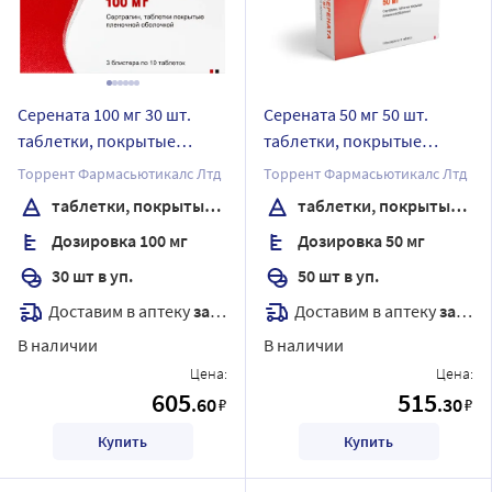
Серената 100 мг 30 шт.
Серената 50 мг 50 шт.
таблетки, покрытые
таблетки, покрытые
пленочной оболочкой
пленочной оболочкой
Торрент Фармасьютикалс Лтд
Торрент Фармасьютикалс Лтд
таблетки, покрытые пленочной оболочкой
таблетки, покрытые пленочной оболочкой
Дозировка 100 мг
Дозировка 50 мг
30 шт в уп.
50 шт в уп.
Доставим в аптеку
завтра
Доставим в аптеку
завтра
В наличии
В наличии
Цена:
Цена:
605
515
.60
.30
₽
₽
Купить
Купить