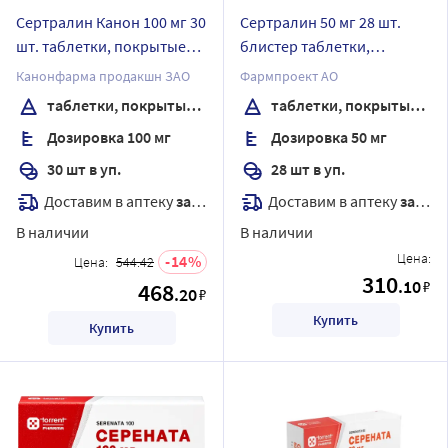
Сертралин Канон 100 мг 30
Сертралин 50 мг 28 шт.
шт. таблетки, покрытые
блистер таблетки,
пленочной оболочкой
покрытые пленочной
Канонфарма продакшн ЗАО
Фармпроект АО
оболочкой
таблетки, покрытые пленочной оболочкой
таблетки, покрытые пленочной оболочкой
Дозировка 100 мг
Дозировка 50 мг
30 шт в уп.
28 шт в уп.
Доставим в аптеку
завтра
Доставим в аптеку
завтра
В наличии
В наличии
Цена:
14
Цена:
544.42
310
.10
₽
468
.20
₽
Купить
Купить