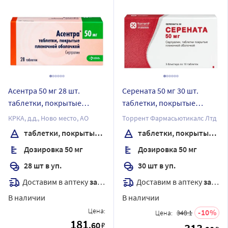
Асентра 50 мг 28 шт.
Серената 50 мг 30 шт.
таблетки, покрытые
таблетки, покрытые
пленочной оболочкой
пленочной оболочкой
КРКА, д.д., Ново место, АО
Торрент Фармасьютикалс Лтд
таблетки, покрытые пленочной оболочкой
таблетки, покрытые пленочной оболочкой
Дозировка 50 мг
Дозировка 50 мг
28 шт в уп.
30 шт в уп.
Доставим в аптеку
завтра
Доставим в аптеку
завтра
В наличии
В наличии
Цена:
10
Цена:
348.1
181
.60
₽