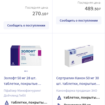
Последняя цена:
489
Последняя цена:
.50
₽
270
.10
₽
Сообщить о поступлении
Сообщить о поступлении
Золофт 50 мг 28 шт.
Сертралин Канон 50 мг 30
таблетки, покрытые
шт. таблетки, покрытые
пленочной оболочкой
пленочной оболочкой
Пфайзер Мэнюфэкчуринг
Канонфарма продакшн ЗАО
Дойчленд ГмбХ
таблетки, покрытые пленочной оболочкой
таблетки, покрытые пленочной оболочкой
Дозировка 50 мг