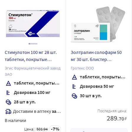
Стимулотон 100 мг 28 шт.
Золтралин солофарм 50
таблетки, покрытые
мг 30 шт. блистер
пленочной оболочкой
таблетки, покрытые
Эгис Фармацевтический завод
Гротекс ООО
пленочной оболочкой
ЗАО
таблетки, покрытые пленочной оболочкой
таблетки, покрытые пленочной оболочкой
Дозировка 50 мг
Дозировка 100 мг
30 шт в уп.
28 шт в уп.
Доставим в аптеку
завтра
Последняя цена:
289
.70
₽
В наличии
7
Цена:
581.94