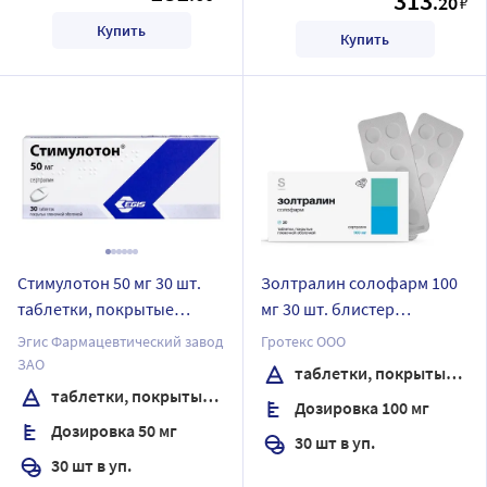
313
.20
₽
Купить
Купить
Стимулотон 50 мг 30 шт.
Золтралин солофарм 100
таблетки, покрытые
мг 30 шт. блистер
пленочной оболочкой
таблетки, покрытые
Эгис Фармацевтический завод
Гротекс ООО
пленочной оболочкой
ЗАО
таблетки, покрытые пленочной оболочкой
таблетки, покрытые пленочной оболочкой
Дозировка 100 мг
Дозировка 50 мг
30 шт в уп.
30 шт в уп.