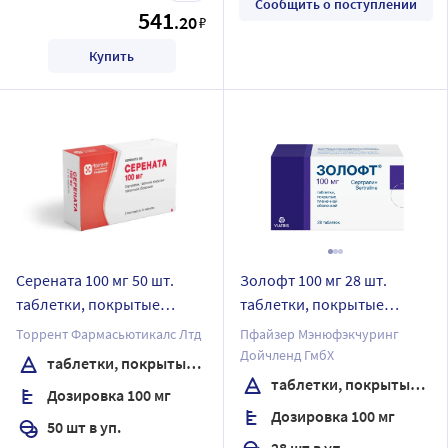
Сообщить о поступлении
541
.20
₽
Купить
Серената 100 мг 50 шт.
Золофт 100 мг 28 шт.
таблетки, покрытые
таблетки, покрытые
пленочной оболочкой
пленочной оболочкой
Торрент Фармасьютикалс Лтд
Пфайзер Мэнюфэкчуринг
Дойчленд ГмбХ
таблетки, покрытые пленочной оболочкой
таблетки, покрытые пленочной оболочкой
Дозировка 100 мг
Дозировка 100 мг
50 шт в уп.
28 шт в уп.