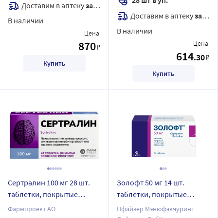
Доставим в аптеку
завтра
Доставим в аптеку
завтра
В наличии
В наличии
Цена:
870
Цена:
₽
614
.30
₽
Купить
Купить
Сертралин 100 мг 28 шт.
Золофт 50 мг 14 шт.
таблетки, покрытые
таблетки, покрытые
пленочной оболочкой
пленочной оболочкой
Фармпроект АО
Пфайзер Мэнюфэкчуринг