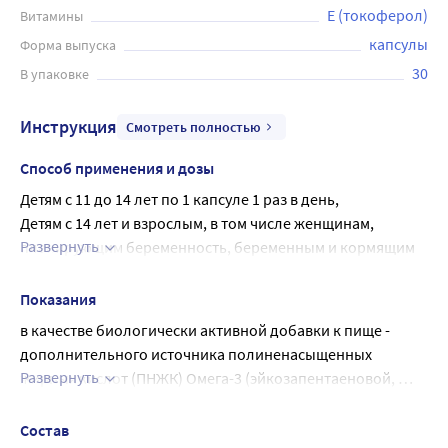
Е (токоферол)
Витамины
капсулы
Форма выпуска
30
В упаковке
Инструкция
Смотреть полностью
Способ применения и дозы
Детям с 11 до 14 лет по 1 капсуле 1 раз в день,
Детям с 14 лет и взрослым, в том числе женщинам, 
Развернуть
планирующим беременность, беременным и кормящим 
грудью по 2 капсулы 2 раза в день во время или после 
еды.
Показания
Продолжительность приема: 1 месяц.
в качестве биологически активной добавки к пище - 
Возможны повторные приемы в течение года.
дополнительного источника полиненасыщенных 
Развернуть
жирных кислот (ПНЖК) Омега-3 (эйкозапентаеновой, 
докозагексаеновой, альфа-линоленовой кислот), ПНЖК 
Омега-6 (линолевой и гамма-линоленовой кислот), 
Состав