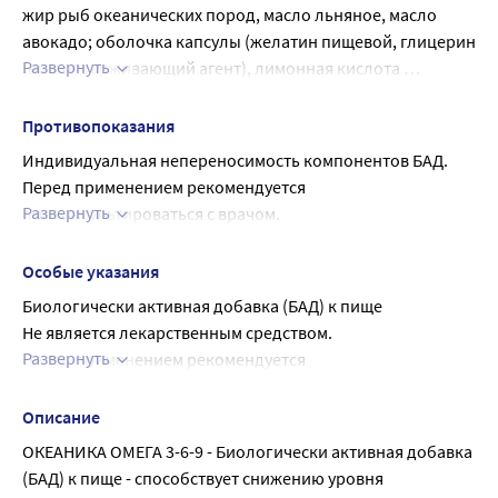
витамина Е.
жир рыб океанических пород, масло льняное, масло 
авокадо; оболочка капсулы (желатин пищевой, глицерин 
Развернуть
(влагоудерживающий агент), лимонная кислота 
(антиокислитель)); альфа-токоферола ацетат
Противопоказания
Индивидуальная непереносимость компонентов БАД. 
Перед применением рекомендуется 
Развернуть
проконсультироваться с врачом.
Беременным и кормящим принимать по согласованию и 
под наблюдением врача.
Особые указания
Перед применением БАД детьми необходимо 
Биологически активная добавка (БАД) к пище
проконсультироваться с врачом-педиатром.
Не является лекарственным средством.
Детям до 14 лег принимать БАД по согласованию и под 
Развернуть
Перед применением рекомендуется 
наблюдением врача-педиатра.
проконсультироваться с врачом.
Описание
ОКЕАНИКА ОМЕГА 3-6-9 - Биологически активная добавка 
(БАД) к пище - способствует снижению уровня 