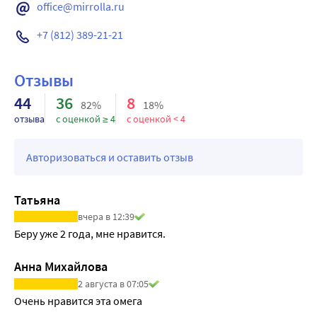
office@mirrolla.ru
Энергетическая ценность на 100 г продукта: 2870кДж/696 
ккал.
+7 (812) 389-21-21
OCEANICA ОMEGA-3-6-9 - продукт из высококачественного 
сырья, поставляемого канадскими, исландскими и 
Отзывы
норвежскими производителями.
Благодаря современной высокотехнологичной 
44
36
8
82%
18%
обработке, на выходе получается качественный 
отзыва
с оценкой ≥ 4
с оценкой < 4
концентрат Омега-3, содержащий ценные ПНЖК 
(эйкозапентаеновая и докозагексаеновая кислоты).
Авторизоваться и оставить отзыв
Способствует улучшению работы сердца, мозга, сосудов, 
глаз.
Татьяна
вчера в 12:39
Беру уже 2 года, мне нравится.
Анна Михайлова
2 августа в 07:05
Очень нравится эта омега