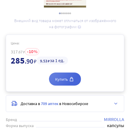
Внешний вид товара может отличаться от изображённого
на фотографии
Цена:
10
317
.67
₽
285
.90
за 1 ед.
₽
9
.53
₽
Купить
Доставка в
709 аптек
в Новосибирске
MIRROLLA
Бренд
капсулы
Форма выпуска