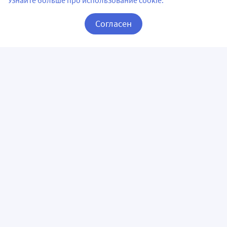
Узнайте больше про использование cookie.
Согласен
Корзина
Вход / Регистрация
ПРИЛОЖЕНИЯ
СЛЕДИТЕ ЗА НАМИ
ГОРЯЧАЯ ЛИНИЯ
О КОМПАНИИ