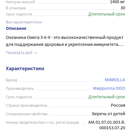
1400 мг
Капсулы массой
30
В упаковке
Длительный срок
Срок годности
Все характеристики
Описание
Океаника Омега 3-6-9 - это высококачественный продукт
для поддержания здоровья и укрепления иммунитета.
Каждая капсула массой 1400 мг содержит комбинацию
Показать всё
жирных кислот Омега 3, 6 и 9, необходимых для
нормального функционирования организма человека.
Характеристики
Препарат помогает улучшить состояние кожи, волос и
ногтей, улучшить работу кардиоваскулярной системы и
MIRROLLA
Бренд
снизить уровень холестерина в крови. Рекомендуется
Мирролла ООО
Производитель
для профилактики сердечно-сосудистых заболеваний, а
Длительный срок
Срок годности
также при диабете и нарушениях обмена веществ.
Россия
Страна производитель
Океаника Омега 3-6-9 доступна в удобной форме капсул,
Беречь от детей
Специальные свойства
что делает ее простой и удобной в применении.
AM.01.07.01.003.R.
Номер свидетельства о гос. регистрации
000153.07.20