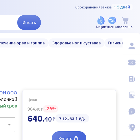
~ 5 дней
Срок хранения заказа
Искать
Акции
Уценка
Корзина
лечение орви и гриппа
Здоровье ног и суставов
Гигиена и уход
ОН ООО
олочкой
Цена:
ый срок
29
904
.40
₽
640
.40
за 1 ед.
₽
7
.12
₽
Купить