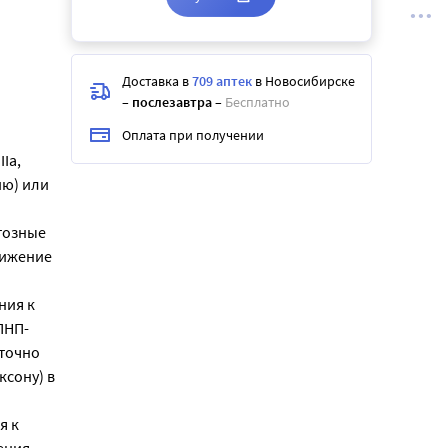
Доставка в
709 аптек
в Новосибирске
–
послезавтра
–
Бесплатно
Оплата при получении
Ia,
ию) или
тозные
нижение
ния к
ПНП-
аточно
ксону) в
я к