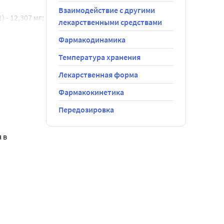
 для 
 риском 
Взаимодействие с другими
 12,307 мг; 
 желаемый 
лекарственными средствами
.
казания»). 
ии) у 
Фармакодинамика
чин и 
и 
Температура хранения
тся 
 анамнез 
Лекарственная форма
Фармакокинетика
шение 
Передозировка
в 
 
показатели 
шением 
алось о 
гибиторов 
ия»).