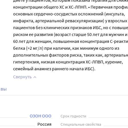
диете у пациентов, которым показана терапия для сниж
концентрации общего ХС и ХС-ЛПНП. • Первичная профи
основных сердечно-сосудистых осложнений (инсульта,
инфаркта, артериальной реваскуляризации) у взрослых
пациентов без клинических признаков ИБС, но с повы
риском ее развития (возраст старше 50 лет для мужчин и
60 лет для женщин, повышенная концентрация С-реакт
белка (>2 мг/л) при наличии, как минимум одного из
дополнительных факторов риска, таких как, артериаль
гипертензия, низкая концентрация ХС-ЛПВП, курение,
семейный анамнез раннего начала ИБС).
Свернуть
ывы
ОЗОН ООО
Срок годности
Россия
Специальные свойства