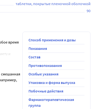
таблетки, покрытые пленочной оболочкой
90
Способ применения и дозы
юбое время 
Показания
ету и 
Состав
терапии и 
Противопоказания
ма других 
 смешанная 
Особые указания
льной дозы 
например, 
Упаковка и форма выпуска
ечно-
ходимости, 
Побочные действия
мер, ЛПНП-
Фармакотерапевтическая
а (см. 
группа
ьной дозы в 