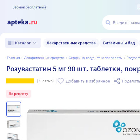
Звонок бесплатный
Лекарственные средства
Витамины и бад
Каталог
главная
лекарственные средства
сердечно-сосудистые препараты
розува
Розувастатин 5 мг 90 шт. таблетки, п
Добавить в избранное
Поделить
(
71
отзыв)
По рецепту