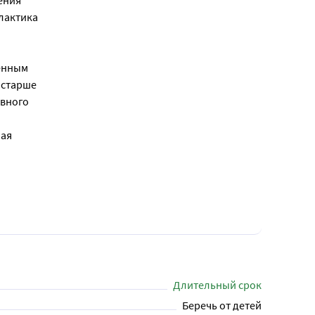
ения
лактика
шенным
 старше
ивного
ная
Длительный срок
Беречь от детей