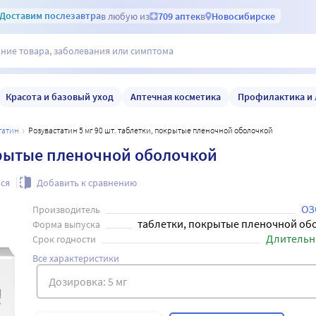
Доставим
послезавтра
в любую из
709 аптек
в
Новосибирске
Красота и базовый уход
Аптечная косметика
Профилактика и 
статин
Розувастатин 5 мг 90 шт. таблетки, покрытые пленочной оболочкой
окрытые пленочной оболочкой
ся
Добавить к сравнению
ОЗ
Производитель
таблетки, покрытые пленочной об
Форма выпуска
Длительн
Срок годности
Все характеристики