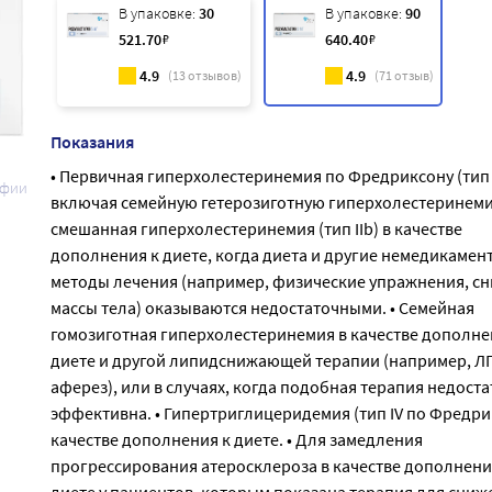
В упаковке:
30
В упаковке:
90
521
.70
₽
640
.40
₽
4.9
4.9
(
13
отзывов)
(
71
отзыв)
Показания
• Первичная гиперхолестеринемия по Фредриксону (тип I
афии
включая семейную гетерозиготную гиперхолестеринем
смешанная гиперхолестеринемия (тип IIb) в качестве
дополнения к диете, когда диета и другие немедикамен
методы лечения (например, физические упражнения, с
массы тела) оказываются недостаточными. • Семейная
гомозиготная гиперхолестеринемия в качестве дополне
диете и другой липидснижающей терапии (например, Л
аферез), или в случаях, когда подобная терапия недост
эффективна. • Гипертриглицеридемия (тип IV по Фредри
качестве дополнения к диете. • Для замедления
прогрессирования атеросклероза в качестве дополнени