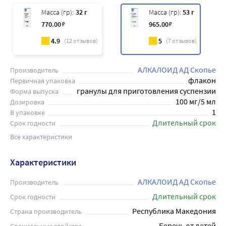
Масса (гр):
32 г
Масса (гр):
53 г
770
.00
₽
965
.00
₽
4.9
5
(
12
отзывов)
(
7
отзывов)
АЛКАЛОИД АД Скопье
Производитель
флакон
Первичная упаковка
гранулы для приготовления суспензии
Форма выпуска
100 мг/5 мл
Дозировка
1
В упаковке
Длительный срок
Срок годности
Все характеристики
Характеристики
АЛКАЛОИД АД Скопье
Производитель
Длительный срок
Срок годности
Республика Македония
Страна производитель
Беречь от детей