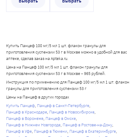
увеличение концентрации мочевины крови,
Выбрать
Выбрать
16 8
повышение концентрации креатинина в сыворотке
3 полных шприца + 1 мл 1 полный шприц + 3 мл
крови; неизвестно: увеличение протромбинового
41 328
времени. Если любые из указанных в листке-
16,4 8,2
вкладыше нежелательных реакций усугубляются или
3 полных шприца + 1,4 мл 1 полный шприц + 3,2 мл
Вы заметили любые другие нежелательные явления,
42 336
не указанные в листке-вкладыше, сообщите об этом
Купить Панцеф 100 мг/5 мл 1 шт. флакон гранулы для
16,8 8,4
лечащему врачу.
приготовления суспензии 53 г в Москве можно в удобной для вас
3 полных шприца + 1,8 мл 1 полный шприц + 3,4 мл
аптеке, сделав заказ на Apteka.ru.
43 344
Цена на Панцеф 100 мг/5 мл 1 шт. флакон гранулы для
17,2 8,6
приготовления суспензии 53 г в Москве – 965 рублей.
3 полных шприца + 2,2 мл 1 полный шприц + 3,6 мл
Инструкция по применению для Панцеф 100 мг/5 мл 1 шт. флакон
44 352
гранулы для приготовления суспензии 53 г
17,6 8,8
Цены на Панцеф в других городах
3 полных шприца + 2,6 мл 1 полный шприц + 3,8 мл
Купить Панцеф
Панцеф в Санкт-Петербурге
45 360
Панцеф в Краснодаре
Панцеф в Новосибирске
18 9
Панцеф в Воронеже
Панцеф в Омске
3 полных шприца + 3 мл 1 полный шприц + 4 мл
Панцеф в Нижнем Новгороде
Панцеф в Ростове-на-Дону
46 368 18,4 9,2
Панцеф в Уфе
Панцеф в Тюмени
Панцеф в Екатеринбурге