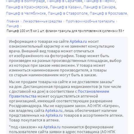
Панцеф в Волгограде
Панцеф в Саратове
Панцеф в Перми
7
Панцеф в Красноярске
Панцеф в Казани
Панцеф в Самаре
3 полных шприца + 3,4 мл 1 полный шприц + 4,2 мл
Панцеф в Челябинске
Панцеф в Ставрополе
Панцеф в Ярославле
47 376
главная
лекарственные средства
противомикробные препараты
18,8 9,4
панцеф
3 полных шприца + 3,8 мл 1 полный шприц + 4,4 мл
панцеф 100 мг/5 мл 1 шт. флакон гранулы для приготовления суспензии 53 г
48 384
Информация о товарах на сайте
Apteka.ru
носит
19,2 9,6
ознакомительный характер и не заменяет консультацию
врача. Внешний вид товара может отличаться
3 полных шприца + 4,2 мл 1 полный шприц + 4,6 мл
от изображённого на фотографии. Товар может быть
49 392
произведен на разных производственных площадках, выбор
из которых при заказе невозможен. У товара может
19,6 9,8
измениться наименование производителя, а товары
3 полных шприца + 4,6 мл 1 полный шприц + 4,8 мл
со старым наименованием могут быть в заказе.
50 400
Мы не продаем товары на сайте и не доставляем заказы*
на дом. Дистанционная продажа медикаментов (в том числе
20 10
с доставкой на дом) в соответствии с
Постановлением
4 полных шприца 2 полных шприца
Правительства
может осуществляться аптечной
организацией, имеющей соответствующее разрешение
Дозирование препарата мерным колпачком
Росздравнадзора. Мы не нарушаем закон. АО НПК «Катрен»,
Для взрослых и детей старше 12 лет массой тела более 50 
как владелец сайта
Apteka.ru
, лишь обеспечивает наличие
представленных на
Apteka.ru
товаров в ассортименте аптеки.
кг рекомендуется использовать мерный колпачок – 20 мл 
Товар покупается в аптеке.
(400 мг) 1 раз в сутки или по 10 мл (200 мг) 2 раза в сутки.
*под «заказом» на
Apteka.ru
понимается формирование
Суспензию не рекомендуется заменять таблетками.
пользователем сайта заявки в адрес поставщика (АО НПК