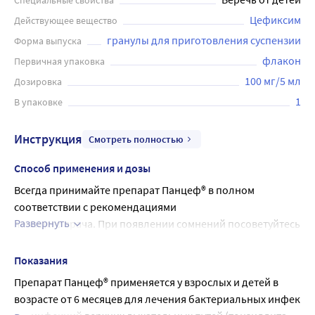
Специальные свойства
Цефиксим
Действующее вещество
Форма выпуска
флакон
Первичная упаковка
100 мг/5 мл
Дозировка
1
В упаковке
Инструкция
Смотреть полностью
Способ применения и дозы
Всегда принимайте препарат Панцеф® в полном 
соответствии с рекомендациями
Развернуть
лечащего врача. При появлении сомнений посоветуйтесь 
с лечащим врачом.
Рекомендуемая доза
Показания
Точную дозу назначит лечащий врач в зависимости от 
Препарат Панцеф® применяется у взрослых и детей в
того, чем Вы или Ваш ребенок болеете, а также от массы 
возрасте от 6 месяцев для лечения бактериальных инфекци
тела и от возраста.