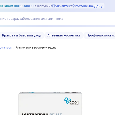
оставим
послезавтра
в любую из
505 аптек
в
Ростове-на-Дону
Красота и базовый уход
Аптечная косметика
Профилактика и 
одуляторы
азатиоприн в ростове-на-дону