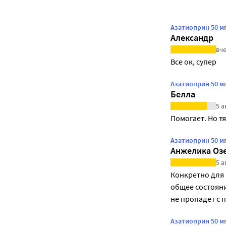
Азатиоприн 50 мг
Александр
вче
Все ок, супер
Азатиоприн 50 мг
Белла
5 а
Помогает. Но т
Азатиоприн 50 мг
Анжелика Оз
5 а
Конкретно для 
общее состояни
не пропадет с 
Азатиоприн 50 мг