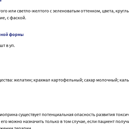
ого или светло-желтого с зеленоватым оттенком, цвета, круглы
е, с фаской.
нной формы
шт в уп.
ества: желатин; крахмал картофельный; сахар молочный; каль
иоприна существует потенциальная опасность развития токси
его можно назначить только в том случае, если пациент получ
жении терапии.