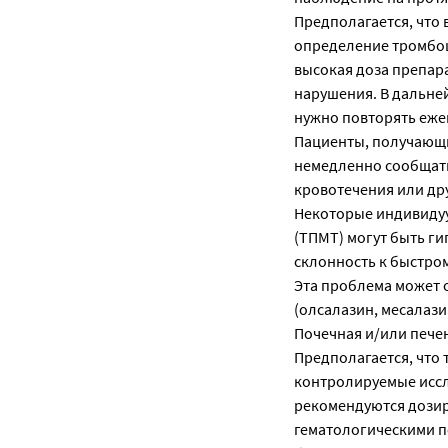
Предполагается, что 
определение тромбоц
высокая доза препар
нарушения. В дальне
нужно повторять ежем
Пациенты, получающ
немедленно сообщать
кровотечения или дру
Некоторые индивиду
(ТПМТ) могут быть г
склонность к быстро
Эта проблема может 
(олсалазин, месалази
Почечная и/или пече
Предполагается, что 
контролируемые иссл
рекомендуются дозир
гематологическими п