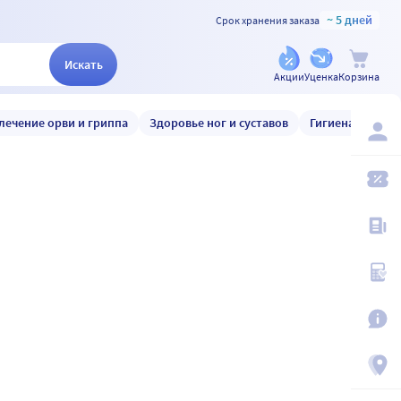
~ 5 дней
Срок хранения заказа
Искать
Акции
Уценка
Корзина
лечение орви и гриппа
Здоровье ног и суставов
Гигиена и уход