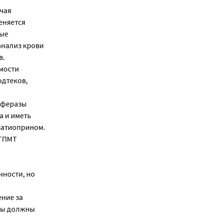
ючая
еняется
ные
анализ крови
в.
мости
одтеков,
сферазы
а и иметь
азатиоприном.
 ТПМТ
чности, но
ние за
озы должны