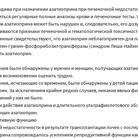
дима при назначении азатиоприна при печеночной недостато
ться регулярные полные анализы крови и печеночные тесты. 
 азатиоприна может быть нарушен и, следовательно, его дозу
виваются признаки печеночной и гематологической токсичност
нные свидетельствуют, что азатиоприн неблагоприятен для п
ин-гуанин-фосфорибозилтрансферазы (синдром Леша-Найхена
ть азатиоприн.
ния были обнаружены у мужчин и женщин, получающих азатио
их возникновении оценить трудно.
ия, исчезающие со временем, были обнаружены у детей паци
ин. За исключением крайне редких случаев, никаких явных фи
ений у них не было.
м действия азатиоприна и длительного ультрафиолетового обл
ющих азатиоприн.
ктивную функцию
 недостаточности в результате трансплантации почек с посл
рина сопровождалось усилением репродуктивной функции как