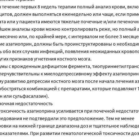
в течение первых 8 недель терапии полный анализ крови, вкл
итов, должен выполняться еженедельно или чаще, если прим
ата или у пациента имеются тяжелые почечные и/или печеноч
йшем анализы крови можно контролировать реже, но полный 
есячно или, по крайней мере, с интервалом не более 3 месяце
ие азатиоприн, должны быть проинструктированы о необходи
 обо всех случаях инфекций, появления неожиданных кровоп
гих признаков угнетения костного мозга.
умы с врожденным дефицитом фермента, тиопуринметилтран
иперчувствительны к миелодепрессивному эффекту азатиоприн
му развитию депрессии костного мозга после начала лечения 
обостряться комбинацией с препаратами, которые подавляют
н или сульфасалазин).
ночная недостаточность
токсичность азатиоприна усиливается при почечной недостато
едования не подтвердили это предположение. Тем не менее
овки на нижней границе диапазона доз и тщательное наблюде
оказателями. При развитии гематологической токсичности д