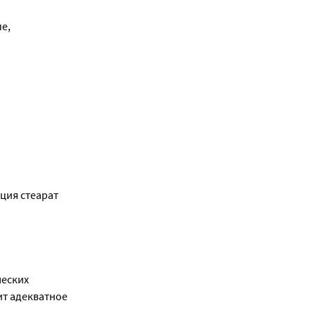
е,
ция стеарат
ческих
ит адекватное