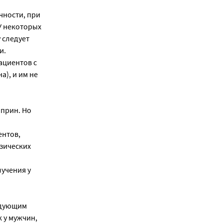
чности, при
У некоторых
 следует
и.
ациентов с
), и им не
прин. Но
ентов,
зических
учения у
едующим
 у мужчин,