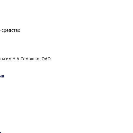
 средство
ы им Н.А.Семашко, ОАО
ия
а