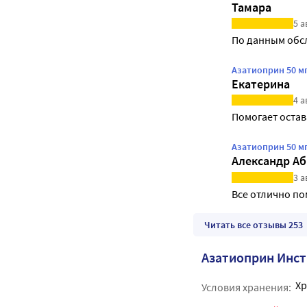
Тамара
5 а
По данным обс
Азатиоприн 50 мг
Екатерина
4 а
Помогает остав
Азатиоприн 50 мг
Александр А
3 а
Все отлично по
Читать все отзывы 253
Азатиоприн Инс
Хр
Условия хранения: