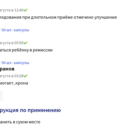
вгуста в 12:45
ледования при длительном приёме отмечено улучшение
 50 шт. капсулы
вгуста в 05:50
аться ребёнку в ремиссии
 50 шт. капсулы
брамов
вгуста в 03:28
могает..крона
трукция по применению
анить в сухом месте