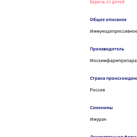
Беречь от детей
Общее описание
Иммунодепрессивное
Производитель
Мосхимфармпрепарат
Страна происхожден
Россия
Синонимы
Имуран
Лекарственная форм