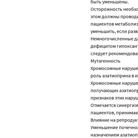
быть уменьшены.
Осторожность необхо
этом должны проводи
пациентов метаболизм
уменьшить, если раз
Немногочисленные да
дефицитом гипоксант
следует рекомендова
Мутагенность
Хромосомные наруше
роль азатиоприна в 
Хромосомные нарушен
получающих азатиопр
признаков этих наруш
Отмечается синергиз
пациентов, принима
Влияние на репроду
Уменьшение почечной
назначением азатиоп