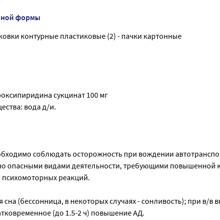
нной формы
паковки контурные пластиковые (2) - пачки картонные
роксипиридина сукцинат 100 мг
ства: вода д/и.
обходимо соблюдать осторожность при вождении автотранспор
но опасными видами деятельности, требующими повышенной 
 психомоторных реакций.
сна (бессонница, в некоторых случаях - сонливость); при в/в в
тковременное (до 1.5-2 ч) повышение АД.