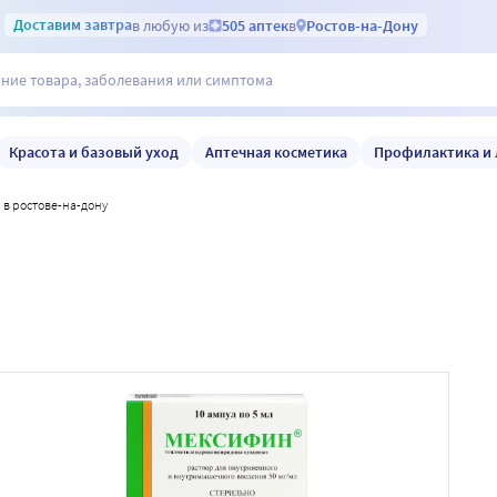
Доставим
завтра
в любую из
505 аптек
в
Ростов-на-Дону
Красота и базовый уход
Аптечная косметика
Профилактика и 
 в ростове-на-дону