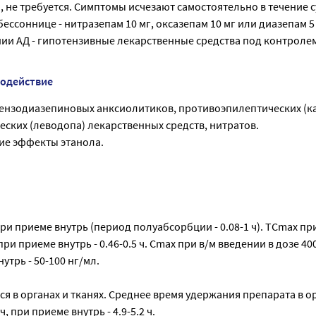
, не требуется. Симптомы исчезают самостоятельно в течение с
бессоннице - нитразепам 10 мг, оксазепам 10 мг или диазепам 5
и АД - гипотензивные лекарственные средства под контролем
модействие
бензодиазепиновых анксиолитиков, противоэпилептических (к
ских (леводопа) лекарственных средств, нитратов.
ие эффекты этанола.
ри приеме внутрь (период полуабсорбции - 0.08-1 ч). TCmax пр
 при приеме внутрь - 0.46-0.5 ч. Cmax при в/м введении в дозе 400
утрь - 50-100 нг/мл.
я в органах и тканях. Среднее время удержания препарата в о
ч, при приеме внутрь - 4.9-5.2 ч.