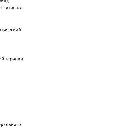
ии);
гетативно-
отический
ой терапии.
ерального