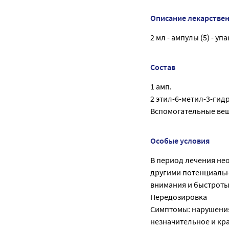
Описание лекарстве
2 мл - ампулы (5) - у
Состав
1 амп.
2 этил-6-метил-3-гид
Вспомогательные веще
Особые условия
В период лечения не
другими потенциаль
внимания и быстроты
Передозировка
Симптомы: нарушения 
незначительное и кра