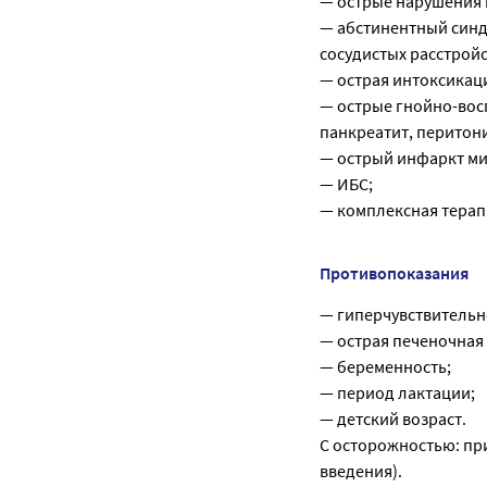
— острые нарушения 
— абстинентный синд
сосудистых расстройс
— острая интоксикац
— острые гнойно-вос
панкреатит, перитони
— острый инфаркт ми
— ИБС;
— комплексная терапи
Противопоказания
— гиперчувствительн
— острая печеночная
— беременность;
— период лактации;
— детский возраст.
C осторожностью: пр
введения).