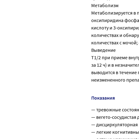
Метаболизм
Метаболизируется в 
оксипиридина фосфат
кислоту и 3-оксипири
количествах и обнаруж
количествах с мочой;
Выведение
T1/2 при приеме внут
за 12 ч) и в незначит
выводится в течение 
неизмененного препа
Показания
— тревожные состоян
— вегето-сосудистая 
— дисциркуляторная
— легкие когнитивны