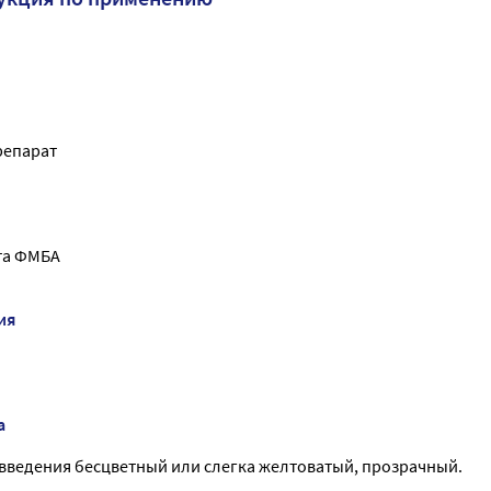
репарат
та ФМБА
ия
а
м введения бесцветный или слегка желтоватый, прозрачный.