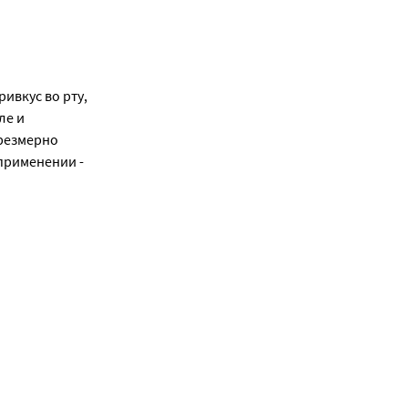
ивкус во рту,
ле и
чрезмерно
применении -