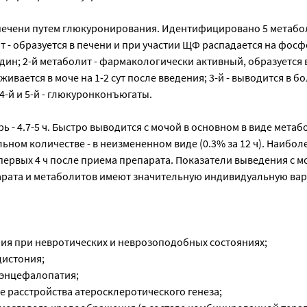
печени путем глюкуронирования. Идентифицировано 5 метабол
 - образуется в печени и при участии ЩФ распадается на фос
дин; 2-й метаболит - фармакологически активный, образуется
ивается в моче на 1-2 сут после введения; 3-й - выводится в б
 4-й и 5-й - глюкуронконъюгаты.
рь - 4.7-5 ч. Быстро выводится с мочой в основном в виде мета
ельном количестве - в неизмененном виде (0.3% за 12 ч). Наибо
первых 4 ч после приема препарата. Показатели выведения с м
рата и метаболитов имеют значительную индивидуальную вар
ия при невротических и неврозоподобных состояниях;
дистония;
 энцефалопатия;
е расстройства атеросклеротического генеза;