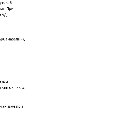
уток. В
 мг. При
 АД.
арбамазепин),
и в/м
-500 мг - 2.5-4
рганизме при