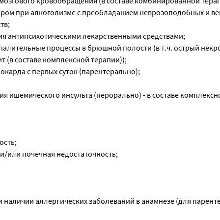
мозгового кровообращения (в составе комбинированной терап
ром при алкоголизме с преобладанием неврозоподобных и ве
тв;
ия антипсихотическими лекарственными средствами;
палительные процессы в брюшной полости (в т.ч. острый некр
т (в составе комплексной терапии));
окарда с первых суток (парентерально);
я ишемического инсульта (перорально) - в составе комплексн
ость;
 и/или почечная недостаточность;
и наличии аллергических заболеваний в анамнезе (для парент