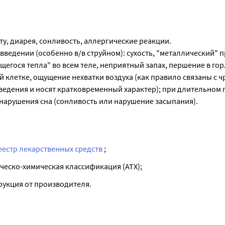
рту, диарея, сонливость, аллергические реакции.
ведении (особенно в/в струйном): сухость, "металлический" пр
гося тепла" во всем теле, неприятный запах, першение в гор
 клетке, ощущение нехватки воздуха (как правило связаны с 
ведения и носят кратковременный характер); при длительном 
 нарушения сна (сонливость или нарушение засыпания).
еестр лекарственных средств
;
ческо-химическая классификация (ATX);
рукция от производителя.