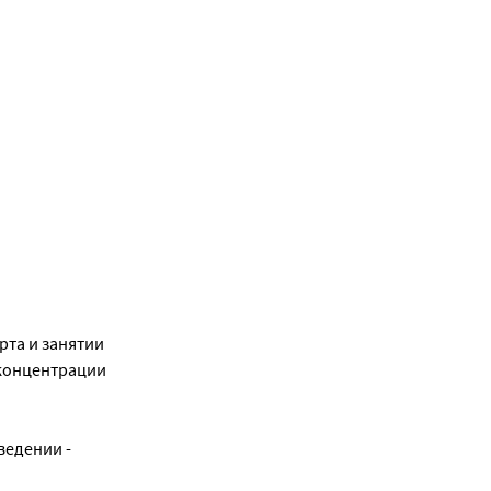
та и занятии
концентрации
ведении -