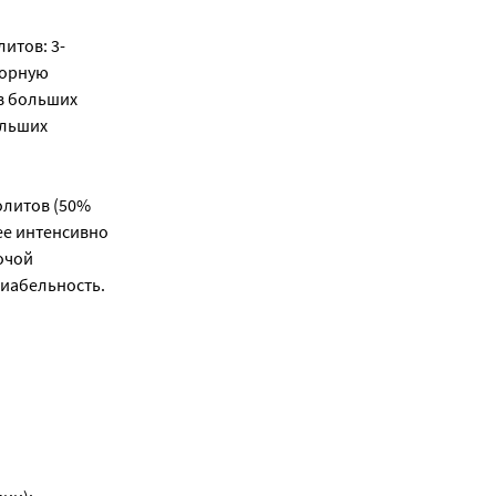
итов: 3-
форную
 в больших
ольших
болитов (50%
лее интенсивно
очой
иабельность.