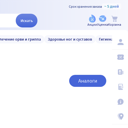
~ 5 дней
Срок хранения заказа
Искать
Акции
Уценка
Корзина
лечение орви и гриппа
Здоровье ног и суставов
Гигиена и уход
Аналоги