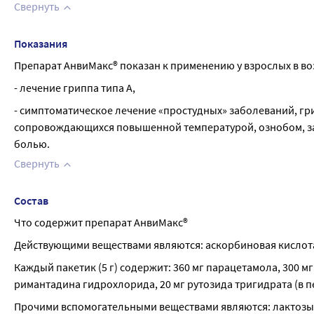
Свернуть
Показания
Препарат АнвиМакс® показан к применению у взрослых в воз
- лечение гриппа типа А,
- симптоматическое лечение «простудных» заболеваний, гр
сопровождающихся повышенной температурой, ознобом, зало
болью.
Свернуть
Состав
Что содержит препарат АнвиМакс®
Действующими веществами являются: аскорбиновая кислота,
Каждый пакетик (5 г) содержит: 360 мг парацетамола, 300 м
римантадина гидрохлорида, 20 мг рутозида тригидрата (в пе
Прочими вспомогательными веществами являются: лактозы м