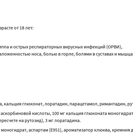
расте от 18 лет:
иппа и острых респираторных вирусных инфекций (ОРВИ), 
женностью носа, болью в горле, болями в суставах и мышцах
 кальция глюконат, лоратадин, парацетамол, римантадин, ру
г аскорбиновой кислоты, 100 мг кальция глюконата моногидрата
ресчете на рутозид), 3 мг лоратадина.
оногидрат, аспартам (Е951), ароматизатор клюква, кремния д