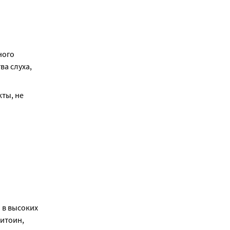
ого 
а слуха, 
ы, не 
в высоких 
итоин, 