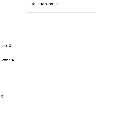
Передозировка
деле 6
трения;
);