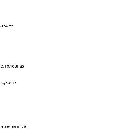
стком-
, головная 
сухость 
ализованный 