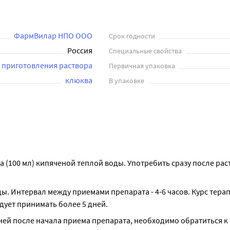
еды. Интервал между приемами препарата - 4-6 часов. Курс тера
. Перед применением рекомендуется проконсультироваться с в
ФармВилар НПО ООО
Срок годности
Россия
Специальные свойства
 приготовления раствора
Первичная упаковка
клюква
В упаковке
 (100 мл) кипяченой теплой воды. Употребить сразу после раст
ды. Интервал между приемами препарата - 4-6 часов. Курс терап
дует принимать более 5 дней.
ней после начала приема препарата, необходимо обратиться к 