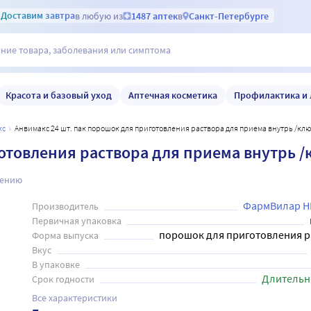
Доставим
завтра
в любую из
1487 аптек
в
Санкт-Петербурге
Красота и базовый уход
Аптечная косметика
Профилактика и 
кс
Анвимакс 24 шт. пак порошок для приготовления раствора для приема внутрь /кл
отовления раствора для приема внутрь 
нению
ФармВилар 
Производитель
Первичная упаковка
порошок для приготовления р
Форма выпуска
Вкус
В упаковке
Длительн
Срок годности
Все характеристики