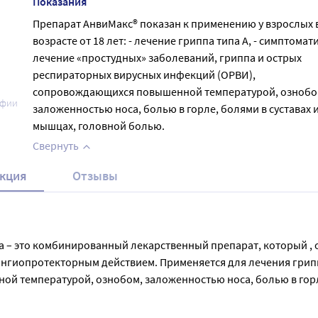
Показания
Препарат АнвиМакс® показан к применению у взрослых 
возрасте от 18 лет: - лечение гриппа типа А, - симптомат
лечение «простудных» заболеваний, гриппа и острых
респираторных вирусных инфекций (ОРВИ),
сопровождающихся повышенной температурой, ознобо
афии
заложенностью носа, болью в горле, болями в суставах 
мышцах, головной болью.
Свернуть
кция
Отзывы
а – это комбинированный лекарственный препарат, который ,
иопротекторным действием. Применяется для лечения гриппа 
 температурой, ознобом, заложенностью носа, болью в горле
овке. Растворить содержимое одного пакетика в половине стакан
мешать. 
