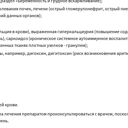
драздел «Беременность и грудное вскармливание);
болевания почек, печени (острый гломерулонефрит, острый пи
ий данных органов);
альция в крови), выраженная гиперкальциурия (повышение со
нь), саркоидоз (хроническое системное аутоиммунное воспали
нных тканях плотных узелков - гранулем);
, например, дигоксин, дигитоксин (риск возникновения аритм
й крови.
ла лечения препаратом проконсультироваться с врачом, поскол
ень.