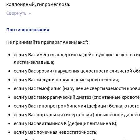
коллоидный, гипромеллоза.
Свернуть
Противопоказания
Не принимайте препарат АнвиМакс®:
если у Вас имеется аллергия на действующие вещества 
листка-вкладыша;
если у Вас эрозии (нарушения целостности слизистой об
если у Вас желудочно-кишечные кровотечения;
если у Вас гемофилия (нарушение свертываемости крови
если у Вас геморрагический диатез (спонтанные кровоте
если у Вас гипопротромбинемия (дефицит белка, ответс
если у Вас портальная гипертензия (повышенное давлени
если у Вас авитаминоз К (дефицит витамина К);
если у Вас почечная недостаточность;