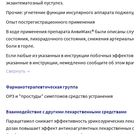
экзантематозный пустулез.
Прочие: угнетение функции инсулярного аппарата поджелу
Опыт пострегистрационного применения
В ходе применения препарата АнвиМакс® были описаны слу
состояния, лихорадочного состояния, снижения артериально
боли в горле.
Если любые из указанных в инструкции побочных эффектов 
указанные в инструкции, немедленно сообщите об этом вра
Свернуть
Фармакотерапевтическая группа
ОРЗ и "простуды" симптомов средство устранения
Взаимодействие с другими лекарственными средствами
Парацетамол снижает эффективность урикозурических лека
дозах повышает эффект антикоагулянтных лекарственных с