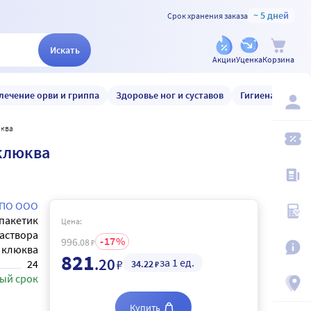
~ 5 дней
Срок хранения заказа
Искать
Акции
Уценка
Корзина
лечение орви и гриппа
Здоровье ног и суставов
Гигиена и уход
юква
/клюква
НПО ООО
пакетик
Цена:
аствора
17
996
.08
₽
клюква
821
.20
за 1 ед.
₽
24
34
.22
₽
ый срок
Купить