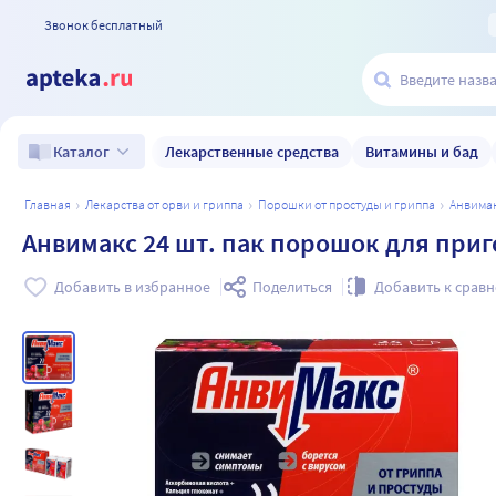
Звонок бесплатный
Лекарственные средства
Витамины и бад
Каталог
главная
лекарства от орви и гриппа
порошки от простуды и гриппа
анвима
Анвимакс 24 шт. пак порошок для приг
Добавить в избранное
Поделиться
Добавить к срав