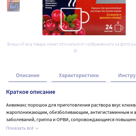
Ещё 3
Внешний вид товара может отличаться от изображённого на фотогр
Описание
Характеристики
Инстру
Краткое описание
Анвимакс порошок для приготовления раствора вкус клюкв
жаропонижающим, обезболивающим, антигистаминным и анг
заболеваний, гриппа и ОРВИ, сопровождающиеся повышенной
Выпускается в форме порошка, 5 г в саше - 24 штуки в упак
Показать всё
сразу после растворения. Перед употреблением раствор раз