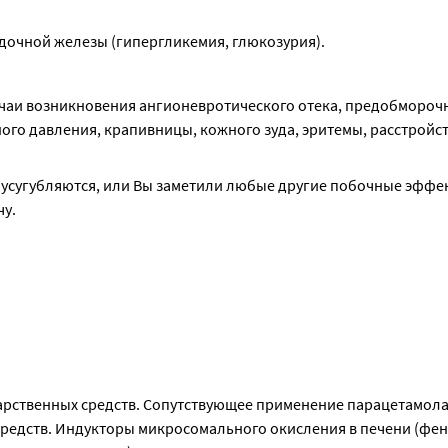
дочной железы (гипергликемия, глюкозурия).
чаи возникновения ангионевротического отека, предобморочн
го давления, крапивницы, кожного зуда, эритемы, расстройств
усугубляются, или Вы заметили любые другие побочные эффект
чу.
рственных средств. Сопутствующее применение парацетамола 
редств. Индукторы микросомального окисления в печени (фен