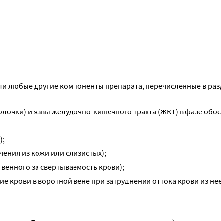
или любые другие компоненты препарата, перечисленные в раз
олочки) и язвы желудочно-кишечного тракта (ЖКТ) в фазе обос
);
чения из кожи или слизистых);
твенного за свертываемость крови);
е крови в воротной вене при затруднении оттока крови из нее