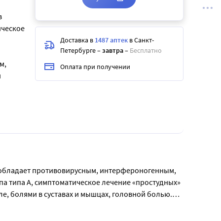
в
ическое
Доставка в
1487 аптек
в Санкт-
Петербурге
–
завтра
–
Бесплатно
м,
Оплата при получении
и
 обладает противовирусным, интерфероногенным, 
типа А, симптоматическое лечение «простудных» 
, болями в суставах и мышцах, головной болью.

а (100 мл) кипяченой теплой воды. Употребить 