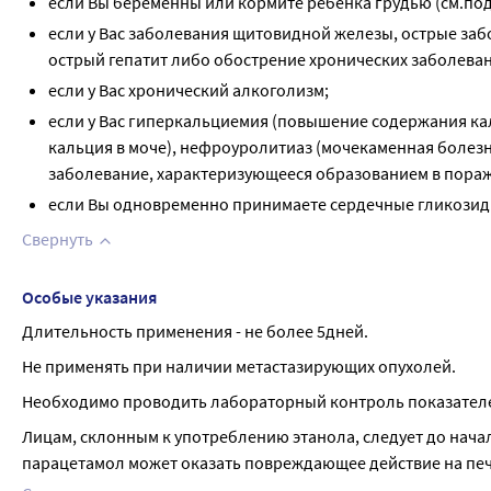
если Вы беременны или кормите ребенка грудью (см.по
если у Вас заболевания щитовидной железы, острые за
острый гепатит либо обострение хронических заболеван
если у Вас хронический алкоголизм;
если у Вас гиперкальциемия (повышение содержания к
кальция в моче), нефроуролитиаз (мочекаменная болез
заболевание, характеризующееся образованием в пораже
если Вы одновременно принимаете сердечные гликозиды
Свернуть
Особые указания
Длительность применения - не более 5дней.
Не применять при наличии метастазирующих опухолей.
Необходимо проводить лабораторный контроль показателе
Лицам, склонным к употреблению этанола, следует до нача
парацетамол может оказать повреждающее действие на печ