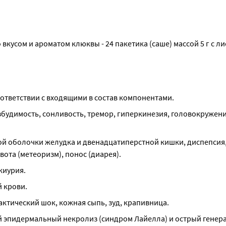
кусом и ароматом клюквы - 24 пакетика (саше) массой 5 г с ли
тветствии с входящими в состав компонентами.
удимость, сонливость, тремор, гиперкинезия, головокружение
 оболочки желудка и двенадцатиперстной кишки, диспепсия, 
вота (метеоризм), понос (диарея).
киурия.
 крови.
ктический шок, кожная сыпь, зуд, крапивница.
й эпидермальный некролиз (синдром Лайелла) и острый генер