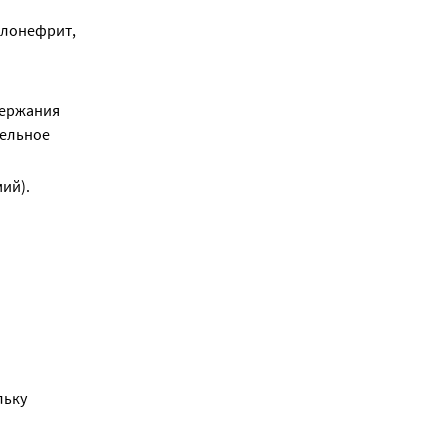
елонефрит,
держания
тельное
ий).
ьку 