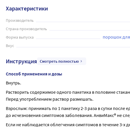
Взрослым: принимать по 1 пакетику 2-3 раза в сутки после 
Характеристики
заболевания. АнвиМакс не следует принимать более 5 дней
Производитель
Страна производитель
порошок для
Форма выпуска
Вкус
Инструкция
Смотреть полностью
Способ применения и дозы
Внутрь.
Растворить содержимое одного пакетика в половине стакана
Перед употреблением раствор размешать.
Взрослым: принимать по 1 пакетику 2-3 раза в сутки после е
до исчезновения симптомов заболевания. АнвиМакс® не сле
Если не наблюдается облегчения симптомов в течение 3-х д