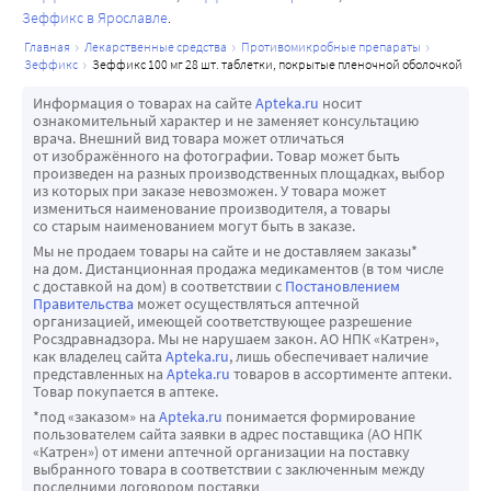
переносчиков лекарственных средств: транспортера 
осторожностью.
Зеффикс в Ярославле
органических анионов 1В1 (ОАТР1В1), ОАТР1В3, BCRP или 
Мониторинг
главная
лекарственные средства
противомикробные препараты
Р-гликопротеина (P-gp), МАТЕ1, МАТЕ2-К или 
Во время терапии препаратом Зеффикс следует 
зеффикс
зеффикс 100 мг 28 шт. таблетки, покрытые пленочной оболочкой
транспортера органических катионов 3 (OCT3). Таким 
проводить регулярный мониторинг состояния 
Информация о товарах на сайте
Apteka.ru
носит
образом, не ожидается, что ламивудин будет влиять на 
пациентов. Активность АЛТ и концентрацию ДНК ВГ В в 
ознакомительный характер и не заменяет консультацию
концентрацию в плазме крови лекарственных средств, 
врача. Внешний вид товара может отличаться
сыворотке крови следует контролировать с 3-месячными 
от изображённого на фотографии. Товар может быть
которые являются субстратами данных переносчиков 
интервалами, а концентрацию HBeAg у HBeAg-
произведен на разных производственных площадках, выбор
лекарственных средств.
из которых при заказе невозможен. У товара может
положительных пациентов следует оценивать каждые 6 
измениться наименование производителя, а товары
In vitro ламивудин является ингибитором белков OCT1 и 
месяцев.
со старым наименованием могут быть в заказе.
OCT2 со значениями ИК50 17 и 33 мкМ соответственно, 
Сопутствующая инфекция ВИЧ
Мы не продаем товары на сайте и не доставляем заказы*
однако ламивудин характеризуется незначительной 
на дом. Дистанционная продажа медикаментов (в том числе
При лечении пациентов с сопутствующей ВИЧ-
с доставкой на дом) в соответствии с
Постановлением
способностью влиять на концентрации субстратов 
инфекцией, которые в настоящее время получают или 
Правительства
может осуществляться аптечной
белков OCT1 и OCT2 в плазме крови при терапевтических 
организацией, имеющей соответствующее разрешение
планируют получать терапию ламивудином или 
Росздравнадзора. Мы не нарушаем закон. АО НПК «Катрен»,
уровнях экспозиции препарата (до 300 мг, что в три раза 
комбинацией ламивудин-зидовудин, лечение следует 
как владелец сайта
Apteka.ru
, лишь обеспечивает наличие
превышает максимальную рекомендованную дозу для 
представленных на
Apteka.ru
товаров в ассортименте аптеки.
проводить в дозе, рекомендуемой при ВИЧ-инфекции 
Товар покупается в аптеке.
лечения ВГ В).
(обычно 150 мг два раза в сутки в комбинации с другими 
*под «заказом» на
Apteka.ru
понимается формирование
Выведение
антиретровирусными препаратами). У пациентов с 
пользователем сайта заявки в адрес поставщика (АО НПК
Системный клиренс ламивудина составляет в среднем 
«Катрен») от имени аптечной организации на поставку
сопутствующей инфекцией ВИЧ без необходимости 
выбранного товара в соответствии с заключенным между
около 0,3 л/ч/кг. Период полувыведения ? 
проведения антиретровирусной терапии существует 
последними договором поставки