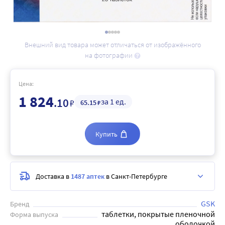
Внешний вид товара может отличаться от изображённого
на фотографии
Цена:
1 824
.10
за 1 ед.
₽
65
.15
₽
Купить
Доставка в
1487 аптек
в Санкт-Петербурге
GSK
Бренд
таблетки, покрытые пленочной
Форма выпуска
оболочкой