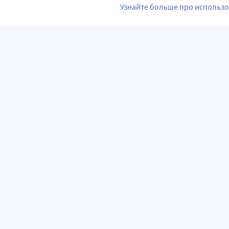
Узнайте больше про использо
ПРИЛОЖЕНИЯ
О КОМПАНИИ
ВАЖНАЯ И
О сервисе «Apteka.ru»
Часто задава
Лицензия и реквизиты
Как сделать з
Журнал для врачей и фармацевтов
Правила дост