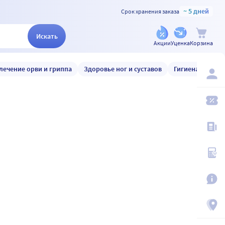
~ 5 дней
Срок хранения заказа
Искать
Акции
Уценка
Корзина
лечение орви и гриппа
Здоровье ног и суставов
Гигиена и уход