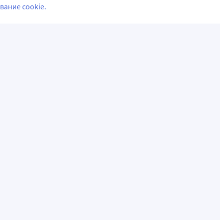
вание cookie.
СЛЕДИТЕ ЗА НАМИ
НФОРМАЦИЯ
АКЦИИ И РАСПРОДАЖИ
емые вопросы
Акции и предложения
аказ
Программы лояльности
авки
Скидка на первый заказ