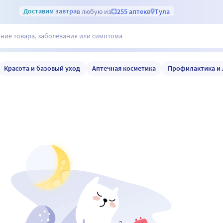
Доставим
завтра
в любую из
255 аптек
в
Тула
Красота и базовый уход
Аптечная косметика
Профилактика и 