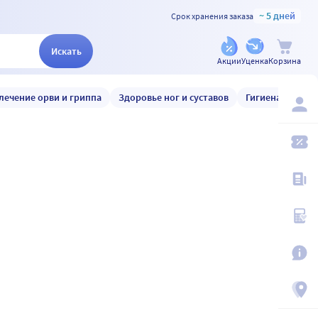
~ 5 дней
Срок хранения заказа
Искать
Акции
Уценка
Корзина
лечение орви и гриппа
Здоровье ног и суставов
Гигиена и уход