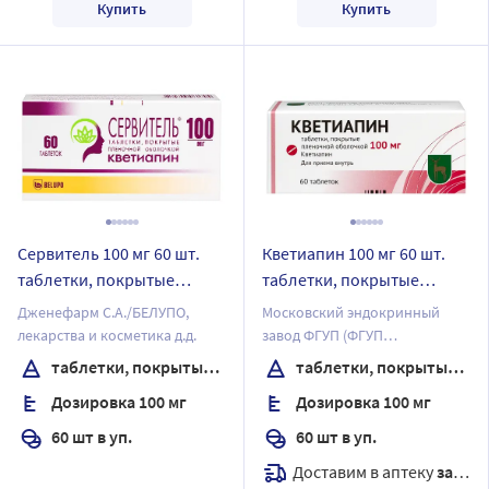
Купить
Купить
Сервитель 100 мг 60 шт.
Кветиапин 100 мг 60 шт.
таблетки, покрытые
таблетки, покрытые
пленочной оболочкой
пленочной оболочкой
Дженефарм С.А./БЕЛУПО,
Московский эндокринный
лекарства и косметика д.д.
завод ФГУП (ФГУП
"ЭНДОФАРМ")
таблетки, покрытые пленочной оболочкой
таблетки, покрытые пленочной оболочкой
Дозировка 100 мг
Дозировка 100 мг
60 шт в уп.
60 шт в уп.
Доставим в аптеку
завтра