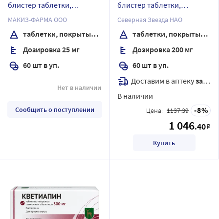
блистер таблетки,
блистер таблетки,
покрытые пленочной
покрытые пленочной
МАКИЗ-ФАРМА ООО
Северная Звезда НАО
оболочкой
оболочкой
таблетки, покрытые пленочной оболочкой
таблетки, покрытые пленочной оболочкой
Дозировка 25 мг
Дозировка 200 мг
60 шт в уп.
60 шт в уп.
Доставим в аптеку
завтра
Нет в наличии
В наличии
Сообщить о поступлении
8
Цена:
1137.39
1 046
.40
₽
Купить