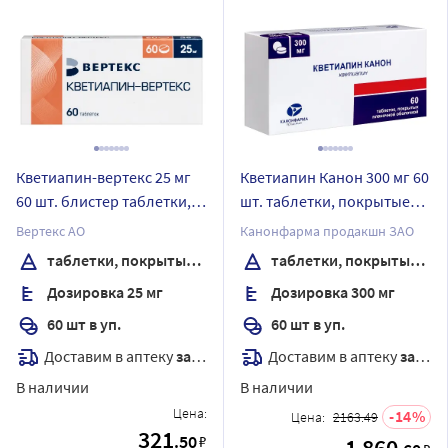
Кветиапин-вертекс 25 мг
Кветиапин Канон 300 мг 60
60 шт. блистер таблетки,
шт. таблетки, покрытые
покрытые пленочной
пленочной оболочкой
Вертекс АО
Канонфарма продакшн ЗАО
оболочкой
таблетки, покрытые пленочной оболочкой
таблетки, покрытые пленочной оболочкой
Дозировка 25 мг
Дозировка 300 мг
60 шт в уп.
60 шт в уп.
Доставим в аптеку
завтра
Доставим в аптеку
завтра
В наличии
В наличии
Цена:
14
Цена:
2163.49
321
.50
₽
1 860