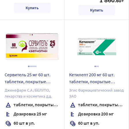
.60
₽
Купить
Купить
Сервитель 25 мг 60 шт.
Кетилепт 200 мг 60 шт.
таблетки, покрытые
таблетки, покрытые
пленочной оболочкой
пленочной оболочкой
Дженефарм С.А./БЕЛУПО,
Эгис Фармацевтический завод
лекарства и косметика д.д.
ЗАО
таблетки, покрытые пленочной оболочкой
таблетки, покрытые пленочной оболочкой
Дозировка 25 мг
Дозировка 200 мг
60 шт в уп.
60 шт в уп.