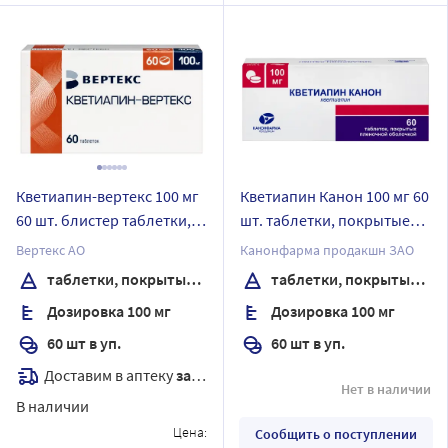
Кветиапин-вертекс 100 мг
Кветиапин Канон 100 мг 60
60 шт. блистер таблетки,
шт. таблетки, покрытые
покрытые пленочной
пленочной оболочкой
Вертекс АО
Канонфарма продакшн ЗАО
оболочкой
таблетки, покрытые пленочной оболочкой
таблетки, покрытые пленочной оболочкой
Дозировка 100 мг
Дозировка 100 мг
60 шт в уп.
60 шт в уп.
Доставим в аптеку
завтра
Нет в наличии
В наличии
Цена:
Сообщить о поступлении