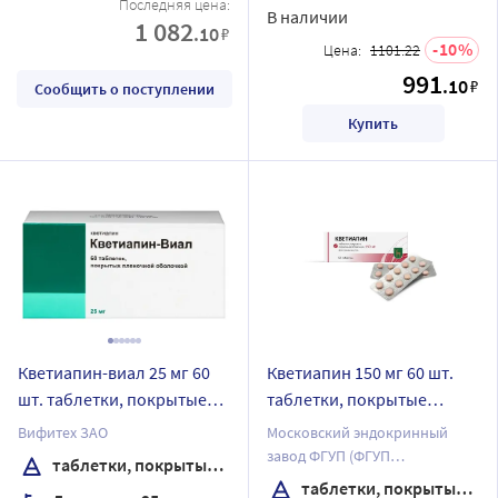
Последняя цена:
В наличии
1 082
.10
₽
10
Цена:
1101.22
991
.10
₽
Сообщить о поступлении
Купить
Кветиапин-виал 25 мг 60
Кветиапин 150 мг 60 шт.
шт. таблетки, покрытые
таблетки, покрытые
пленочной оболочкой
пленочной оболочкой
Вифитех ЗАО
Московский эндокринный
завод ФГУП (ФГУП
таблетки, покрытые пленочной оболочкой
"ЭНДОФАРМ")
таблетки, покрытые пленочной оболочкой