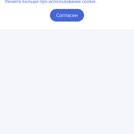
Узнайте больше про использование cookie.
Согласен
Корзина
Вход / Регистрация
ПРИЛОЖЕНИЯ
СЛЕДИТЕ ЗА НАМИ
ГОРЯЧАЯ ЛИНИЯ
О КОМПАНИИ