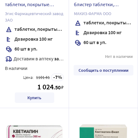
таблетки, покрытые
блистер таблетки,
пленочной оболочкой
покрытые пленочной
Эгис Фармацевтический завод
МАКИЗ-ФАРМА ООО
оболочкой
ЗАО
таблетки, покрытые пленочной оболочкой
таблетки, покрытые пленочной оболочкой
Дозировка 100 мг
Дозировка 100 мг
60 шт в уп.
60 шт в уп.
Нет в наличии
Доставим в аптеку
завтра
В наличии
Сообщить о поступлении
7
Цена:
1101.61
1 024
.50
₽
Купить