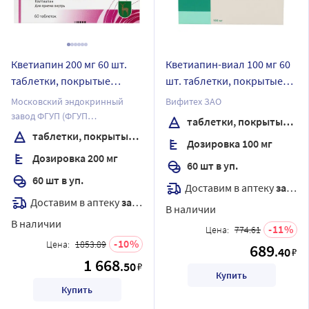
Кветиапин 200 мг 60 шт.
Кветиапин-виал 100 мг 60
таблетки, покрытые
шт. таблетки, покрытые
пленочной оболочкой
пленочной оболочкой
Московский эндокринный
Вифитех ЗАО
завод ФГУП (ФГУП
таблетки, покрытые пленочной оболочкой
"ЭНДОФАРМ")
таблетки, покрытые пленочной оболочкой
Дозировка 100 мг
Дозировка 200 мг
60 шт в уп.
60 шт в уп.
Доставим в аптеку
завтра
Доставим в аптеку
завтра
В наличии
В наличии
11
Цена:
774.61
10
Цена:
1853.89
689
.40
₽
1 668
.50
₽
Купить
Купить