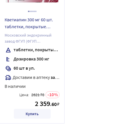
Кветиапин 300 мг 60 шт.
таблетки, покрытые
пленочной оболочкой
Московский эндокринный
завод ФГУП (ФГУП
"ЭНДОФАРМ")
таблетки, покрытые пленочной оболочкой
Дозировка 300 мг
60 шт в уп.
Доставим в аптеку
завтра
В наличии
10
Цена:
2621.78
2 359
.60
₽
Купить