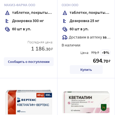
покрытые пленочной
пленочной оболочкой
МАКИЗ-ФАРМА ООО
ОЗОН ООО
оболочкой
таблетки, покрытые пленочной оболочкой
таблетки, покрытые пленочной оболочкой
Дозировка 300 мг
Дозировка 25 мг
60 шт в уп.
60 шт в уп.
Доставим в аптеку
завтра
Последняя цена:
В наличии
1 186
.30
₽
9
Цена:
771.7
694
.70
₽
Сообщить о поступлении
Купить