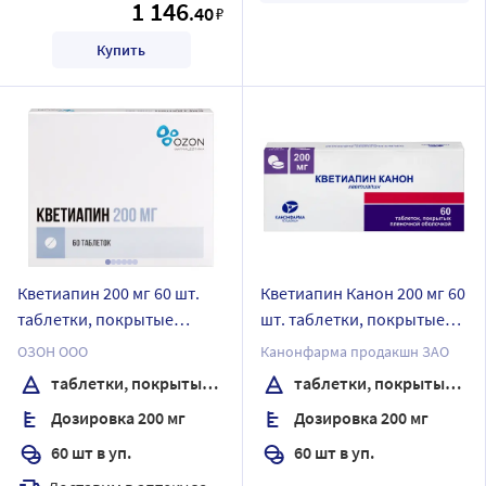
1 146
.40
₽
Купить
Кветиапин 200 мг 60 шт.
Кветиапин Канон 200 мг 60
таблетки, покрытые
шт. таблетки, покрытые
пленочной оболочкой
пленочной оболочкой
ОЗОН ООО
Канонфарма продакшн ЗАО
таблетки, покрытые пленочной оболочкой
таблетки, покрытые пленочной оболочкой
Дозировка 200 мг
Дозировка 200 мг
60 шт в уп.
60 шт в уп.