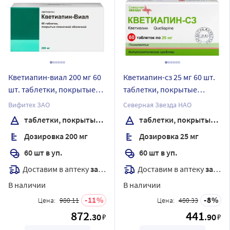
Кветиапин-виал 200 мг 60
Кветиапин-сз 25 мг 60 шт.
шт. таблетки, покрытые
таблетки, покрытые
пленочной оболочкой
пленочной оболочкой
Вифитех ЗАО
Северная Звезда НАО
таблетки, покрытые пленочной оболочкой
таблетки, покрытые пленочной оболочкой
Дозировка 200 мг
Дозировка 25 мг
60 шт в уп.
60 шт в уп.
Доставим в аптеку
завтра
Доставим в аптеку
завтра
В наличии
В наличии
11
8
Цена:
980.11
Цена:
480.33
872
441
.30
.90
₽
₽