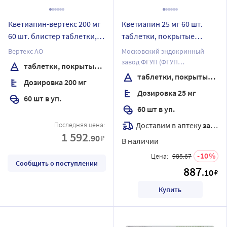
Кветиапин-вертекс 200 мг
Кветиапин 25 мг 60 шт.
60 шт. блистер таблетки,
таблетки, покрытые
покрытые пленочной
пленочной оболочкой
Вертекс АО
Московский эндокринный
оболочкой
завод ФГУП (ФГУП
таблетки, покрытые пленочной оболочкой
"ЭНДОФАРМ")
таблетки, покрытые пленочной оболочкой
Дозировка 200 мг
Дозировка 25 мг
60 шт в уп.
60 шт в уп.
Доставим в аптеку
завтра
Последняя цена:
1 592
.90
₽
В наличии
10
Цена:
985.67
Сообщить о поступлении
887
.10
₽
Купить