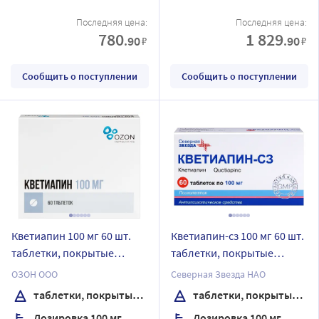
Последняя цена:
Последняя цена:
780
1 829
.90
.90
₽
₽
Сообщить о поступлении
Сообщить о поступлении
Кветиапин 100 мг 60 шт.
Кветиапин-сз 100 мг 60 шт.
таблетки, покрытые
таблетки, покрытые
пленочной оболочкой
пленочной оболочкой
ОЗОН ООО
Северная Звезда НАО
таблетки, покрытые пленочной оболочкой
таблетки, покрытые пленочной оболочкой
Дозировка 100 мг
Дозировка 100 мг