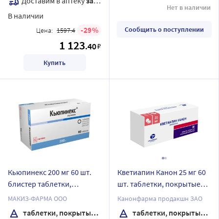
Доставим в аптеку
завтра
Нет в наличии
В наличии
29
Сообщить о поступлении
Цена:
1597.4
1 123
.40
₽
Купить
Кьюпинекс 200 мг 60 шт.
Кветиапин Канон 25 мг 60
блистер таблетки,
шт. таблетки, покрытые
покрытые пленочной
пленочной оболочкой
МАКИЗ-ФАРМА ООО
Канонфарма продакшн ЗАО
оболочкой
таблетки, покрытые пленочной оболочкой
таблетки, покрытые пленочной оболочкой