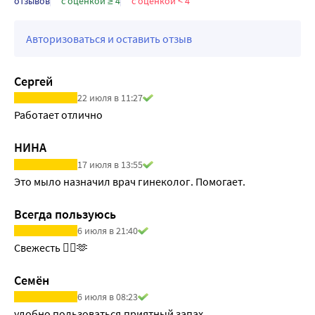
отзывов
с оценкой ≥ 4
с оценкой < 4
столике. Упаковку можно легко и закрыть, что позволяет 
взять её с собой.
Авторизоваться и оставить отзыв
Эффективность и гипоаллергенность* подтверждена 
врачами гинекологами Федерального государственного 
бюджетного учреждения «Научно-исследовательского 
Сергей
института медицины труда» Российской академии наук и 
22 июля в 11:27
ООО«Научно-практического центра по экспертной 
Работает отлично
оценке качества и безопасности продуктов питания и 
косметики «КосмоПродТест».
НИНА
17 июля в 13:55
Это мыло назначил врач гинеколог. Помогает.
Всегда пользуюсь
6 июля в 21:40
Свежесть 👌🏾🫶
Семён
6 июля в 08:23
удобно пользоваться,приятный запах.