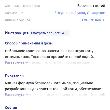
действительно надежное средство для ежедневной
Беречь от детей
Специальные свойства
интимной гигиены, которое помогает поддерживать
естественный баланс микрофлоры и сохранять
Ежедневный уход
Очищение
Назначение
здоровье. Объем флакона составляет 200 мл.
EVO INTIMATE
Линейка бренда
Инструкция
Смотреть полностью
Способ применения и дозы
Небольшое количество нанесите на влажную кожу 
интимных зон. Тщательно промойте теплой водой. 
Развернуть
Рекомендуется использовать ежедневно во время 
гигиенических процедур.
Показания
Мягкая формула без щелочного мыла, специально 
разработанная для чувствительной кожи, обеспечивает 
Развернуть
нежное очищение и деликатный уход за интимной зоной;
Экстракт ромашки, череды и бисаболол обеспечивают 
дополнительную защиту нежной и чувствительной кожи;
Состав