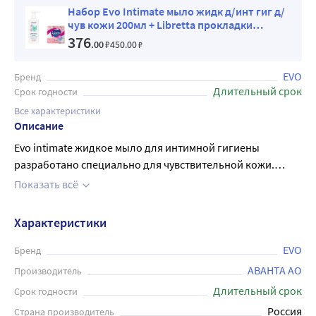
Набор Evo Intimate мыло жидк д/инт гиг д/
чув кожи 200мл + Libretta прокладки
ультратонкие сенситив нормал с мягкой
376
.00
₽
450
.00
₽
поверхностью N8
EVO
Бренд
Длительный срок
Срок годности
Все характеристики
Описание
Evo intimate жидкое мыло для интимной гигиены
разработано специально для чувствительной кожи.
Средство не содержит агрессивных компонентов и не
Показать всё
вызывает раздражения, обладает мягкой формулой,
которая бережно очищает кожу и защищает ее от
Характеристики
вредных воздействий. Оно эффективно удаляет
загрязнения, устраняет неприятные запахи и создает
EVO
Бренд
ощущение свежести на длительное время. Продукт имеет
АВАНТА АО
Производитель
приятный аромат и хорошо пенится, обеспечивая
Длительный срок
Срок годности
комфортное использование. Evo intimate жидкое мыло —
Россия
Страна производитель