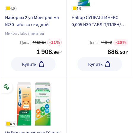
4.9
4.9
Набор из 2 уп Монтрал мл
Набор СУПРАСТИНЕКС
№30 табл со скидкой
0,005 N30 ТАБЛ П/ПЛЕН/
ОБОЛОЧ+Виброцил 35,125
Микро Лабс Лимитед
мкг/доза+351,25 мкг/доза
11
25
Цена:
2162.64
Цена:
1191.8
(95 доз) флакон спрей
1 908
886
.96
.50
₽
₽
назальный дозиров
Купить
Купить
4.8
Набор Фликсоназе 50 мкг/