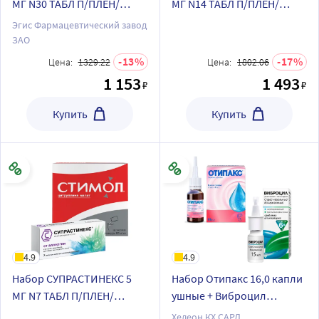
МГ N30 ТАБЛ П/ПЛЕН/
МГ N14 ТАБЛ П/ПЛЕН/
ОБОЛОЧ+Отипакс 16 гр
ОБОЛОЧ+Стимол 10%
Эгис Фармацевтический завод
капли ушные по
раствор 10 мл пакет 18 шт.
ЗАО
специальной цене
по специальной цене
13
17
Цена:
1329.22
Цена:
1802.06
1 153
1 493
₽
₽
Купить
Купить
4.9
4.9
Набор СУПРАСТИНЕКС 5
Набор Отипакс 16,0 капли
МГ N7 ТАБЛ П/ПЛЕН/
ушные + Виброцил
ОБОЛОЧ+Стимол 10%
35,125мкг/доза+351мкг/
Хелеон КХ САРЛ