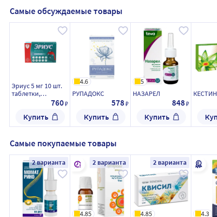
Самые обсуждаемые товары
4.6
5
Эриус 5 мг 10 шт.
таблетки,
РУПАДОКС
НАЗАРЕЛ
КЕСТИН
покрытые
760
578
848
₽
₽
₽
пленочной
Купить
Купить
Купить
Ку
оболочкой
Самые покупаемые товары
2 варианта
2 варианта
2 варианта
4.85
4.85
4.3