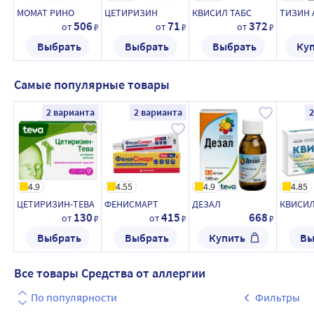
МОМАТ РИНО
ЦЕТИРИЗИН
КВИСИЛ ТАБС
ТИЗИН 
506
71
372
от
от
от
₽
₽
₽
Выбрать
Выбрать
Выбрать
Ку
Самые популярные товары
2 варианта
2 варианта
2
4.9
4.55
4.9
4.85
ЦЕТИРИЗИН-ТЕВА
ФЕНИСМАРТ
ДЕЗАЛ
КВИСИЛ
130
415
668
от
от
₽
₽
₽
Выбрать
Выбрать
Купить
Вы
Все товары Средства от аллергии
По популярности
Фильтры