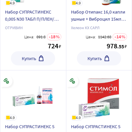
4.9
4.9
Набор СУПРАСТИНЕКС
Набор Отипакс 16,0 капли
0,005 N30 ТАБЛ П/ПЛЕН/
ушные + Виброцил 15мл
ОБОЛОЧ+Отривин 140
назал капли
ОТРИВИН
Хелеон КХ САРЛ
мкг/доза спрей назальный
18
14
Цена:
891.8
Цена:
1142.68
дозированный 10 мл (60
724
978
.55
₽
₽
доз) по специальной
Купить
Купить
4.9
4.9
Набор СУПРАСТИНЕКС 5
Набор СУПРАСТИНЕКС 5