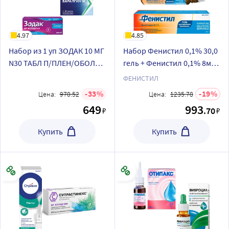
4.97
4.85
Набор из 1 уп ЗОДАК 10 МГ
Набор Фенистил 0,1% 30,0
N30 ТАБЛ П/ПЛЕН/ОБОЛОЧ
гель + Фенистил 0,1% 8мл
+ 1 уп БАРАЛГИН М 500 МГ
флак эмульсия со скидкой
ФЕНИСТИЛ
N20 ТАБЛ + 1 уп НО-ШПА 40
33
19
Цена:
970.52
Цена:
1235.78
МГ N48 ТАБЛ
649
993
.70
₽
₽
Купить
Купить