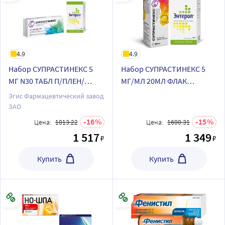
4.9
4.9
Набор СУПРАСТИНЕКС 5
Набор СУПРАСТИНЕКС 5
МГ N30 ТАБЛ П/ПЛЕН/
МГ/МЛ 20МЛ ФЛАК
ОБОЛОЧ+Энтерол 250 мг
КАПЛИ+Энтерол 250 мг 30
Эгис Фармацевтический завод
30 шт. флакон капсулы по
шт. флакон капсулы по
ЗАО
специальной цене
специальной цене
16
15
Цена:
1813.22
Цена:
1600.31
1 517
1 349
₽
₽
Купить
Купить