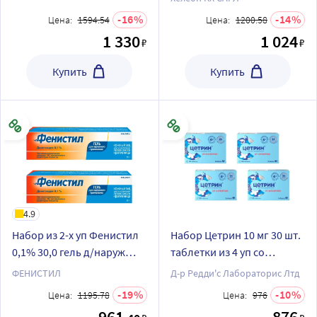
раствор 10 мл пакет 18 шт.
доза15мл (95доз) флак
16
14
Цена:
1594.54
Цена:
1200.58
по специальной цене
спрей
1 330
1 024
₽
₽
Купить
Купить
4.9
Набор из 2-х уп Фенистил
Набор Цетрин 10 мг 30 шт.
0,1% 30,0 гель д/наруж
таблетки из 4 уп со
прим
скидкой
ФЕНИСТИЛ
Д-р Редди'с Лабораторис Лтд
19
10
Цена:
1195.78
Цена:
976
961
876