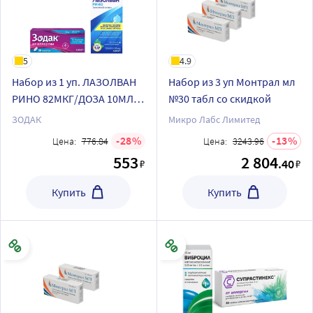
5
4.9
Набор из 1 уп. ЛАЗОЛВАН
Набор из 3 уп Монтрал мл
РИНО 82МКГ/ДОЗА 10МЛ
№30 табл со скидкой
ФЛАК СПРЕЙ НАЗАЛ ДОЗ и
ЗОДАК
Микро Лабс Лимитед
1 уп ЗОДАК 10 МГ N30 ТАБЛ
28
13
Цена:
776.84
Цена:
3243.96
П/ПЛЕН/ОБОЛОЧ
553
2 804
.40
₽
₽
Купить
Купить