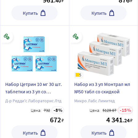
.40
₽
₽
Купить
Купить
5
Набор Цетрин 10 мг 30 шт.
Набор из 3 уп Монтрал мл
таблетки из 3 уп со
№50 табл со скидкой
скидкой
Д-р Редди'с Лабораторис Лтд
Микро Лабс Лимитед
8
15
Цена:
732
Цена:
5129.67
672
4 341
.24
₽
₽
Купить
Купить