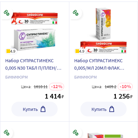
4.9
4.9
Набор СУПРАСТИНЕКС
Набор СУПРАСТИНЕКС
0,005 N30 ТАБЛ П/ПЛЕН/
0,005/МЛ 20МЛ ФЛАК
ОБОЛОЧ+Бифиформ 30
КАПЛИ+Бифиформ 30 шт.
БИФИФОРМ
БИФИФОРМ
шт. капсулы
капсулы
12
10
Цена:
1618.11
Цена:
1405.2
кишечнорастворимые по
кишечнорастворимые по
1 414
1 256
₽
₽
специальной цене
специальной цене
Купить
Купить