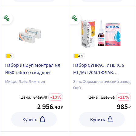
5
4.9
Набор из 2 уп Монтрал мл
Набор СУПРАСТИНЕКС 5
№50 табл со скидкой
МГ/МЛ 20МЛ ФЛАК
КАПЛИ+Отипакс 16 гр
Микро Лабс Лимитед
Эгис Фармацевтический завод
капли ушные по
ОАО
специальной цене
13
11
Цена:
3419.78
Цена:
1116.31
2 956
985
.40
₽
₽
Купить
Купить