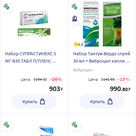
4.8
Набор СУПРАСТИНЕКС 5
Набор Тантум Верде спрей
МГ N30 ТАБЛ П/ПЛЕН/
30 мл + Виброцил капли (с
ОБОЛОЧ+Псило-бальзам
1 года) со скидкой
Виброцил
гель 20 гр по специальной
24
13
Цена:
1194.32
Цена:
1141.68
цене
903
990
.80
₽
₽
Купить
Купить