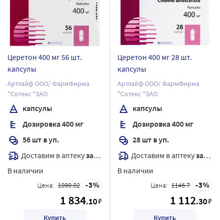
Церетон 400 мг 56 шт.
Церетон 400 мг 28 шт.
капсулы
капсулы
Артлайф ООО/ ФармФирма
Артлайф ООО/ ФармФирма
"Сотекс "ЗАО
"Сотекс "ЗАО
капсулы
капсулы
Дозировка 400 мг
Дозировка 400 мг
56 шт в уп.
28 шт в уп.
Доставим в аптеку
завтра
Доставим в аптеку
завтра
В наличии
В наличии
3
3
Цена:
1890.82
Цена:
1146.7
1 834
1 112
.10
.30
₽
₽
Купить
Купить