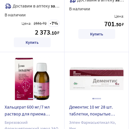
Доставим в аптеку
завтра
В наличии
В наличии
Цена:
701
7
Цена:
2551.72
.50
₽
2 373
.10
₽
Купить
Купить
Хальцерат 600 мг/7 мл
Дементис 10 мг 28 шт.
раствор для приема
таблетки, покрытые
внутрь 100 мл флакон
пленочной оболочкой
Березовский
Элпен Фармасьютикал Ко,
фармацевтический завод ЗАО
Инк.