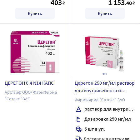
403
1 153
.40
₽
₽
Купить
Купить
ЦЕРЕТОН 0,4 N14 КАПС
Церетон 250 мг/мл раствор
для внутривенного и
Артлайф ООО/ ФармФирма
внутримышечного
"Сотекс "ЗАО
ФармФирма "Сотекс" ЗАО
введения 4 мл ампулы 5
раствор для внутривенного и внутримышечного введения
шт.
Дозировка 250 мг/мл
5 шт в уп.
Доставим в аптеку
завтра