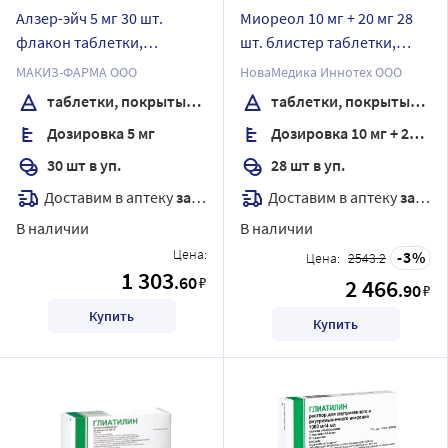
Алзер-эйч 5 мг 30 шт.
Миореол 10 мг + 20 мг 28
флакон таблетки,
шт. блистер таблетки,
покрытые пленочной
покрытые пленочной
МАКИЗ-ФАРМА ООО
НоваМедика Иннотех ООО
оболочкой
оболочкой
таблетки, покрытые пленочной оболочкой
таблетки, покрытые пленочной оболочкой
Дозировка 5 мг
Дозировка 10 мг + 20 мг
30 шт в уп.
28 шт в уп.
Доставим в аптеку
завтра
Доставим в аптеку
завтра
В наличии
В наличии
Цена:
3
Цена:
2543.2
1 303
.60
₽
2 466
.90
₽
Купить
Купить