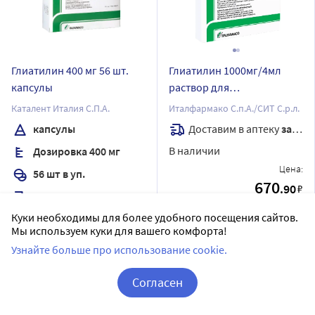
Глиатилин 400 мг 56 шт.
Глиатилин 1000мг/4мл
капсулы
раствор для
внутривенного и
Каталент Италия С.П.А.
Италфармако С.п.А./СИТ С.р.л.
внутримышечного
Доставим в аптеку
завтра
капсулы
введения 4 мл ампулы 3
В наличии
Дозировка 400 мг
шт.
Цена:
56 шт в уп.
670
.90
₽
Доставим в аптеку
завтра
Купить
Куки необходимы для более удобного посещения сайтов.
В наличии
Мы используем куки для вашего комфорта!
Цена:
Узнайте больше про использование cookie.
2 868
.30
₽
Купить
Согласен
Корзина
Вход / Регистрация