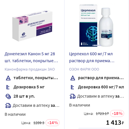
Донепезил Канон 5 мг 28
Церпехол 600 мг/7 мл
шт. таблетки, покрытые
раствор для приема
пленочной оболочкой
внутрь 240 мл флакон
Канонфарма продакшн ЗАО
ОЗОН ФАРМ ООО
таблетки, покрытые пленочной оболочкой
раствор для приема внутрь
Дозировка 5 мг
Дозировка 600 мг/7 мл
Доставим в аптеку
завтра
28 шт в уп.
В наличии
Доставим в аптеку
завтра
18
Цена:
1723.17
В наличии
1 413
14
₽
Цена:
1289.3