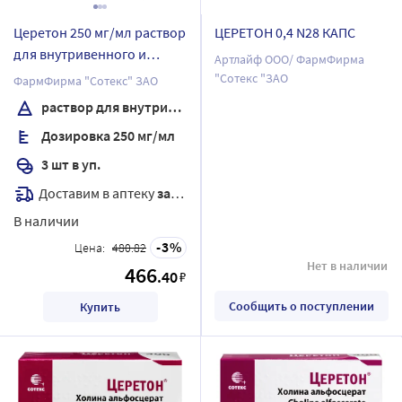
Церетон 250 мг/мл раствор
ЦЕРЕТОН 0,4 N28 КАПС
для внутривенного и
Артлайф ООО/ ФармФирма
внутримышечного
"Сотекс "ЗАО
ФармФирма "Сотекс" ЗАО
введения 4 мл ампулы 3
раствор для внутривенного и внутримышечного введения
шт.
Дозировка 250 мг/мл
3 шт в уп.
Доставим в аптеку
завтра
В наличии
3
Цена:
480.82
Нет в наличии
466
.40
₽
Сообщить о поступлении
Купить