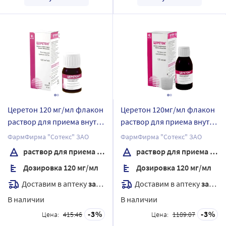
Церетон 120 мг/мл флакон
Церетон 120мг/мл флакон
раствор для приема внутрь
раствор для приема внутрь
30 мл комплектность
100 мл
ФармФирма "Сотекс" ЗАО
ФармФирма "Сотекс" ЗАО
пипетка
раствор для приема внутрь
раствор для приема внутрь
дозирующая+адаптер
Дозировка 120 мг/мл
Дозировка 120 мг/мл
Доставим в аптеку
завтра
Доставим в аптеку
завтра
В наличии
В наличии
3
3
Цена:
415.46
Цена:
1189.07