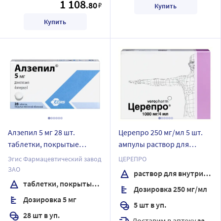
1 108
.80
₽
Купить
Купить
Алзепил 5 мг 28 шт.
Церепро 250 мг/мл 5 шт.
таблетки, покрытые
ампулы раствор для
пленочной оболочкой
внутривенного и
Эгис Фармацевтический завод
ЦЕРЕПРО
внутримышечного
ЗАО
раствор для внутривенного и внутримышечного введения
введения 4 мл
таблетки, покрытые пленочной оболочкой
Дозировка 250 мг/мл
Дозировка 5 мг
5 шт в уп.
28 шт в уп.
Доставим в аптеку
завтра