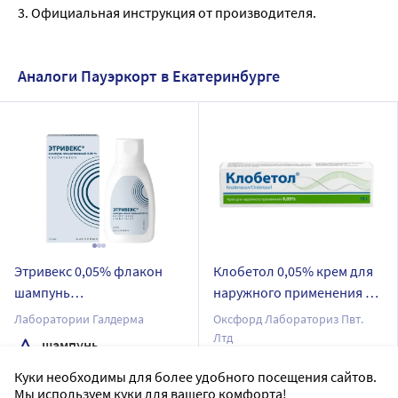
3. Официальная инструкция от производителя.
Аналоги Пауэркорт в Екатеринбурге
Этривекс 0,05% флакон
Клобетол 0,05% крем для
шампунь
наружного применения 15
лекарственный125 мл
гр
Лаборатории Галдерма
Оксфорд Лабораториз Пвт.
Лтд
шампунь
крем для наружного применения
Дозировка 0,05%
Куки необходимы для более удобного посещения сайтов.
Дозировка 0,05%
Мы используем куки для вашего комфорта!