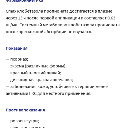
Фармакокинетика
Cmax клобетазола пропионата достигается в плазме
через 13 ч после первой аппликации и составляет 0.63
нг/мл. Системный метаболизм клобетазола пропионата
после чрескожной абсорбции не изучался.
Показания
— псориаз;
— экзема (различные формы);
— красный плоский лишай;
— дискоидная красная волчанка;
— заболевания кожи, устойчивые к терапии менее
активными ГКС для местного применения.
Противопоказания
— розовые угри;
— вульгарные угри;