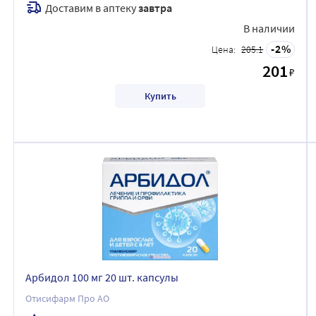
Доставим в аптеку
завтра
В наличии
2
Цена:
205.1
201
₽
Купить
Арбидол 100 мг 20 шт. капсулы
Отисифарм Про АО