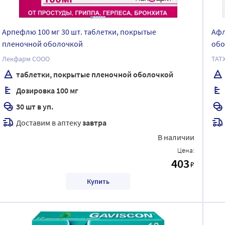
Арпефлю 100 мг 30 шт. таблетки, покрытые
Афл
пленочной оболочкой
обо
Лекфарм СООО
ТАТ
таблетки, покрытые пленочной оболочкой
Дозировка 100 мг
30 шт в уп.
Доставим в аптеку
завтра
В наличии
Цена:
403
₽
Купить