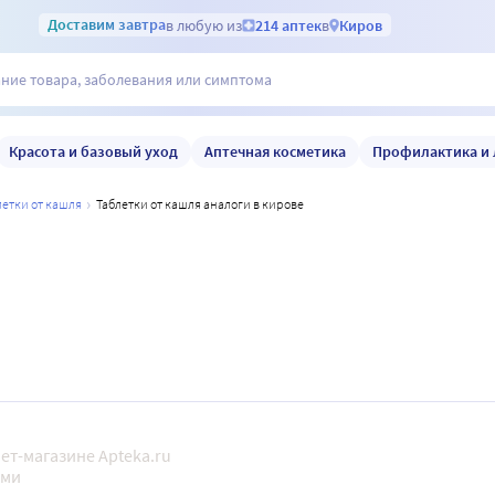
Доставим
завтра
в любую из
214 аптек
в
Киров
Красота и базовый уход
Аптечная косметика
Профилактика и 
летки от кашля
таблетки от кашля аналоги в кирове
ет-магазине Apteka.ru
ами