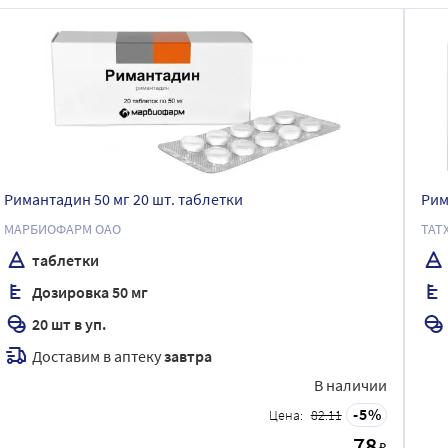
Римантадин 50 мг 20 шт. таблетки
Рим
МАРБИОФАРМ ОАО
ТАТ
таблетки
Дозировка 50 мг
20 шт в уп.
Доставим в аптеку
завтра
В наличии
5
Цена:
82.11
78
₽