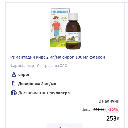
Римантадин кидс 2 мг/мл сироп 100 мл флакон
Фармстандарт-Лексредства ОАО
сироп
Дозировка 2 мг/мл
Доставим в аптеку
завтра
В наличии
10
Цена:
281.11
253
₽