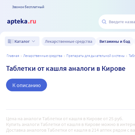
Звонок бесплатный
Лекарственные средства
Витамины и бад
Каталог
главная
лекарственные средства
препараты для дыхательной системы
таб
Таблетки от кашля аналоги в Кирове
К описанию
Цена на аналоги Таблетки от кашля в Кирове от 25 руб.
Купить аналоги Таблетки от кашля в Кирове можно в интерн
Доставка аналогов Таблетки от кашля в 214 аптек рядом с в