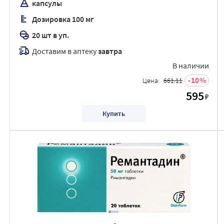
капсулы
Дозировка 100 мг
20 шт в уп.
Доставим в аптеку
завтра
В наличии
10
Цена:
661.11
595
₽
Купить