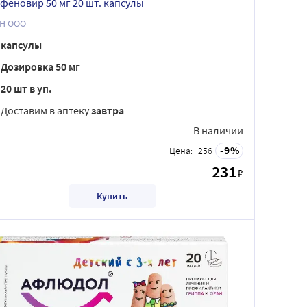
феновир 50 мг 20 шт. капсулы
Н ООО
капсулы
Дозировка 50 мг
20 шт в уп.
Доставим в аптеку
завтра
В наличии
9
Цена:
256
231
₽
Купить