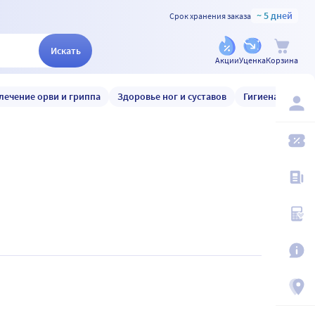
~ 5 дней
Срок хранения заказа
Искать
Акции
Уценка
Корзина
лечение орви и гриппа
Здоровье ног и суставов
Гигиена и уход