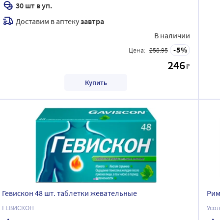
30 шт в уп.
Доставим в аптеку
завтра
В наличии
5
Цена:
258.95
246
₽
Купить
Гевискон 48 шт. таблетки жевательные
Рим
ГЕВИСКОН
Усо