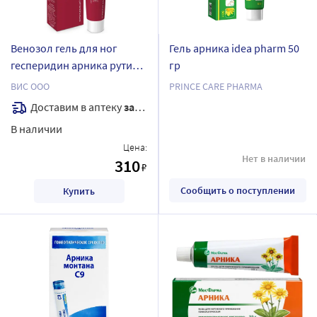
Венозол гель для ног
Гель арника idea pharm 50
гесперидин арника рутин и
гр
мята охлаждающий 50 мл
ВИС ООО
PRINCE CARE PHARMA
Доставим в аптеку
завтра
В наличии
Цена:
Нет в наличии
310
₽
Сообщить о поступлении
Купить