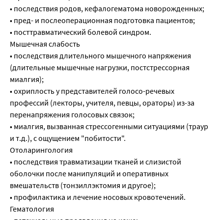
• последствия родов, кефалогематома новорожденных;
• пред- и послеоперационная подготовка пациентов;
• посттравматический болевой синдром.
Мышечная слабость
• последствия длительного мышечного напряжения
(длительные мышечные нагрузки, постстрессорная
миалгия);
• охриплость у представителей голосо-речевых
профессий (лекторы, учителя, певцы, ораторы) из-за
перенапряжения голосовых связок;
• миалгия, вызванная стрессогенными ситуациями (траур
и т.д.), с ощущением "побитости".
Отоларингология
• последствия травматизации тканей и слизистой
оболочки после манипуляций и оперативных
вмешательств (тонзиллэктомия и другое);
• профилактика и лечение носовых кровотечений.
Гематология