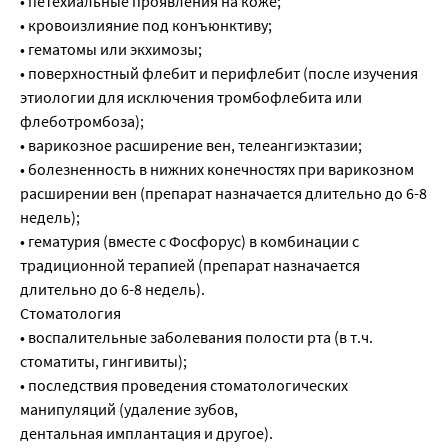
• петехиальные проявления на коже;
• кровоизлияние под конъюнктиву;
• гематомы или экхимозы;
• поверхностный флебит и перифлебит (после изучения
этиологии для исключения тромбофлебита или
флеботромбоза);
• варикозное расширение вен, телеангиэктазии;
• болезненность в нижних конечностях при варикозном
расширении вен (препарат назначается длительно до 6-8
недель);
• гематурия (вместе с Фосфорус) в комбинации с
традиционной терапией (препарат назначается
длительно до 6-8 недель).
Стоматология
• воспалительные заболевания полости рта (в т.ч.
стоматиты, гингивиты);
• последствия проведения стоматологических
манипуляций (удаление зубов,
дентальная имплантация и другое).