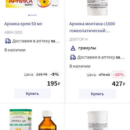
Арника крем 50 мл
Арника монтана с1000
гомеопатический
АВЕН ООО
монокомпонентный
ДОКТОР Н
Доставим в аптеку
завтра
препарат растительного
гранулы
В наличии
происхождения 5 гр
Доставим в аптеку
завтра
гранулы гомеопатические
В наличии
9
10
Цена:
215.79
Цена:
474.44
195
427
₽
₽
Купить
Купить