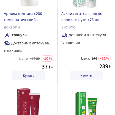
Арника монтана с200
Асклезан а гель для ног
гомеопатический
арника и рутин 75 мл
монокомпонентный
ДОКТОР Н
ВИС ООО
препарат растительного
Доставим в аптеку
завтра
гранулы
происхождения 5 гр
В наличии
Доставим в аптеку
завтра
гранулы гомеопатические
В наличии
11
10
Цена:
270
Цена:
418.89
239
377
₽
₽
Купить
Купить