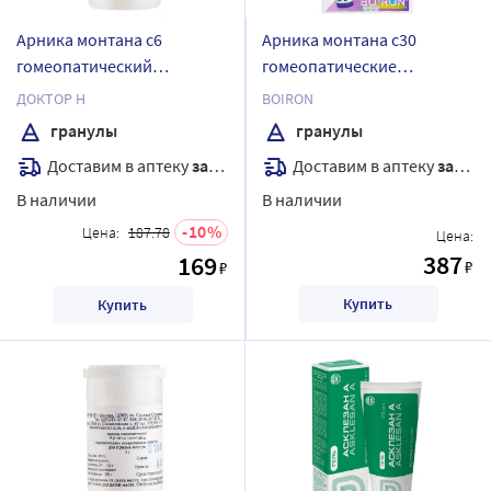
Арника монтана с6
Арника монтана с30
гомеопатический
гомеопатические
монокомпонентный
монокомпонетный
ДОКТОР Н
BOIRON
препарат растительного
препарат растительного
гранулы
гранулы
происхождения 5 гр
происхождения гранулы
Доставим в аптеку
завтра
Доставим в аптеку
завтра
гранулы гомеопатические
гомеопатические 4 гр
В наличии
В наличии
10
Цена:
187.78
Цена:
387
169
₽
₽
Купить
Купить