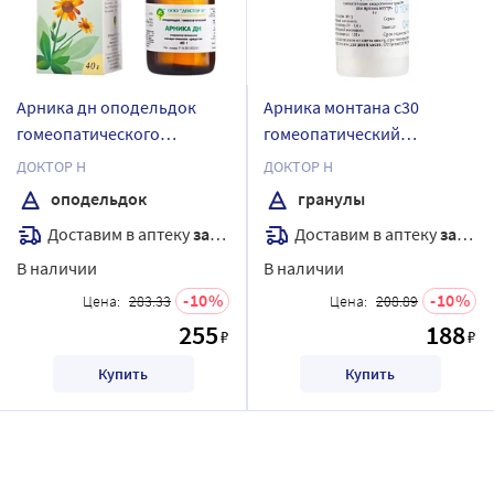
Арника дн оподельдок
Арника монтана с30
гомеопатического
гомеопатический
применения 40 гр
монокомпонентный
ДОКТОР Н
ДОКТОР Н
препарат растительного
оподельдок
гранулы
происхождения 5,0
Доставим в аптеку
завтра
Доставим в аптеку
завтра
гранулы гомеопатические
В наличии
В наличии
10
10
Цена:
283.33
Цена:
208.89
255
188
₽
₽
Купить
Купить