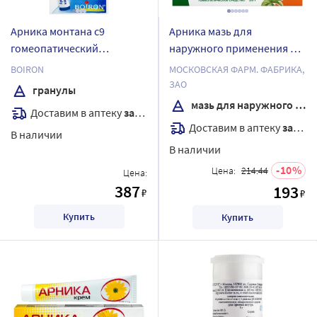
Арника монтана с9
Арника мазь для
гомеопатический
наружного применения 30
монокомпонентный
гр
BOIRON
МОСКОВСКАЯ ФАРМ. ФАБРИКА,
препарат растительного
ЗАО
гранулы
происхождения 4 гр
мазь для наружного применения
Доставим в аптеку
завтра
гранулы гомеопатические
Доставим в аптеку
завтра
В наличии
В наличии
10
Цена:
214.44
Цена:
387
193
₽
₽
Купить
Купить