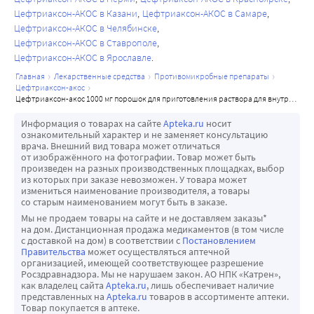
Новорожденные, грудные дети и дети младше 12 лет
Общие расстройства и нарушения в месте введения: 
рекомендуется консервативное нехирургическое 
Цефтриаксон-АКОС в Казани
Цефтриаксон-АКОС в Самаре
У новорожденных детей период полувыведения 
флебит после внутривенного введения. Его можно 
лечение, а решение об отмене препарата оставляется на 
Цефтриаксон-АКОС в Челябинске
цефтриаксона увеличен по сравнению с другими 
избежать, вводя препарат медленно в течение 5 минут, 
Цефтриаксон-АКОС в Ставрополе
усмотрение лечащего врача и должно основываться на 
возрастными группами. В первые 14 дней жизни 
Цефтриаксон-АКОС в Ярославле
предпочтительно в крупную вену.
индивидуальной оценке пользы и риска.
концентрация свободного цефтриаксона в плазме крови 
Внутримышечная инъекция без применения лидокаина 
Несмотря на наличие данных об образовании 
главная
лекарственные средства
противомикробные препараты
цефтриаксон-акос
может быть дополнительно повышена благодаря низкой 
болезненна.
внутрисосудистых преципитатов только у 
цефтриаксон-акос 1000 мг порошок для приготовления раствора для внутривенного и внутримышечного введения флакон 1 шт.
клубочковой фильтрации и особенностям связывания 
Влияние на результаты лабораторных анализов
новорожденных при применении цефтриаксона и 
Информация о товарах на сайте
Apteka.ru
носит
препарата с белками плазмы крови. У пациентов 
При лечении препаратом Цефтриаксон-АКОС у 
кальцийсодержащих инфузионных растворов или любых 
ознакомительный характер и не заменяет консультацию
детского возраста период полувыведения меньше, чем у 
пациентов могут отмечаться ложноположительные 
других кальцийсодержащих препаратов, препарат 
врача. Внешний вид товара может отличаться
от изображённого на фотографии. Товар может быть
новорожденных и взрослых.
результаты пробы Кумбса. Как и другие антибиотики, 
Цефтриаксон-АКОС не следует смешивать или назначать 
произведен на разных производственных площадках, выбор
Значения плазменного клиренса и объема 
препарат Цефтриаксон-АКОС может давать 
детям и взрослым пациентам одновременно с 
из которых при заказе невозможен. У товара может
измениться наименование производителя, а товары
распределения общего цефтриаксона выше у 
ложноположительный результат пробы на 
кальцийсодержащими инфузионными растворами, даже 
со старым наименованием могут быть в заказе.
новорожденных, грудных детей и детей младше 12 лет 
галактоземию. Ложноположительные результаты могут 
используя различные венозные доступы (см. разделы 
Мы не продаем товары на сайте и не доставляем заказы*
по сравнению с таковым у взрослых.
быть получены и при определении глюкозы в моче 
«Противопоказания», «Взаимодействие с другими 
на дом. Дистанционная продажа медикаментов (в том числе
с доставкой на дом) в соответствии с
Постановлением
Нарушение функции почек или печени
неферментными методами, поэтому в ходе терапии 
лекарственными средствами», подраздел 
Правительства
может осуществляться аптечной
У пациентов с нарушением функции почек или печени 
препаратом Цефтриаксон-АКОС глюкозурию при 
«Пострегистрационное наблюдение»).
организацией, имеющей соответствующее разрешение
Росздравнадзора. Мы не нарушаем закон. АО НПК «Катрен»,
фармакокинетика цефтриаксона изменяется 
необходимости нужно определять только ферментным 
Панкреатит
как владелец сайта
Apteka.ru
, лишь обеспечивает наличие
незначительно, отмечается лишь небольшое увеличение 
методом.
У пациентов, получавших препарат Цефтриаксон-АКОС, 
представленных на
Apteka.ru
товаров в ассортименте аптеки.
Товар покупается в аптеке.
периода полувыведения (менее чем в 2 раза) даже у 
Цефтриаксон может вызывать недостоверное снижение 
описаны редкие случаи пенкреатита, развивавшегося, 