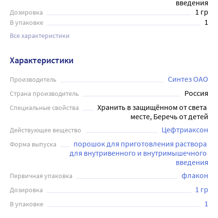
введения
1 гр
Дозировка
1
В упаковке
Все характеристики
Характеристики
Синтез ОАО
Производитель
Россия
Страна производитель
Хранить в защищённом от света 
Специальные свойства
месте, Беречь от детей
Цефтриаксон
Действующее вещество
порошок для приготовления раствора 
Форма выпуска
для внутривенного и внутримышечного 
введения
флакон
Первичная упаковка
1 гр
Дозировка
1
В упаковке