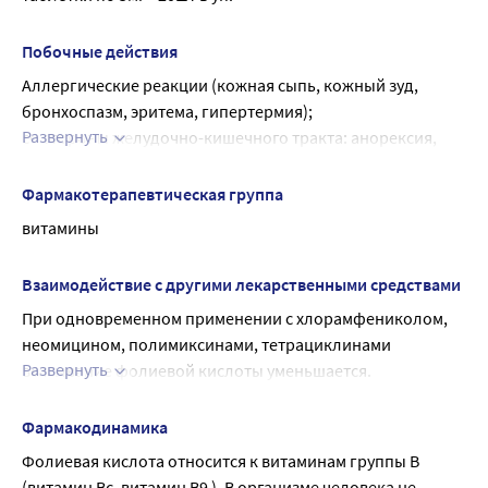
Побочные действия
Аллергические реакции (кожная сыпь, кожный зуд, 
бронхоспазм, эритема, гипертермия);
Развернуть
со стороны желудочно-кишечного тракта: анорексия, 
тошнота, вздутие живота, горечь во рту.
Фармакотерапевтическая группа
витамины
Взаимодействие с другими лекарственными средствами
При одновременном применении с хлорамфениколом, 
неомицином, полимиксинами, тетрациклинами 
Развернуть
всасывание фолиевой кислоты уменьшается.
Анальгетики (длительная терапия), противосудорожные 
препараты (в т.ч. фенитоин и карбамазепин), эстрогены, 
Фармакодинамика
пероральные контрацептивы увеличивают потребность 
Фолиевая кислота относится к витаминам группы В 
в фолиевой кислоте.
(витамин Вс, витамин В9 ). В организме человека не 