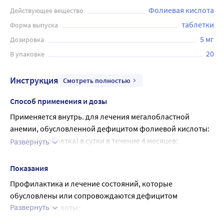
Фолиевая кислота
Действующее вещество
таблетки
Форма выпуска
5 мг
Дозировка
20
В упаковке
Инструкция
Смотреть полностью
Способ применения и дозы
Применяется внутрь. для лечения мегалобластной
анемии, обусловленной дефицитом фолиевой кислоты:
по 5 мг (1 таблетка) в сутки в течение 4 месяцев;
Развернуть
при анемиях, связанных с болезнями тонкой кишки,
спру и синдромом мальабсорбции - до 15 мг в сутки;
Показания
-для предупреждения развития дефектов нервной
Профилактика и лечение состояний, которые 
трубки у плода, женщинам из группы риска препарат
обусловлены или сопровождаются дефицитом 
назначают по 5 мг в день в течение 1 месяца до
Развернуть
фолиевой кислоты:
запланированной беременности и затем на
-лечение анемий, развивающихся на фоне дефицита 