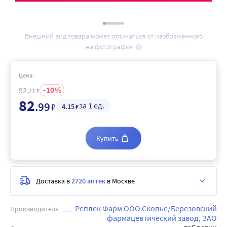
Внешний вид товара может отличаться от изображённого
на фотографии
Цена:
10
92
.21
₽
82
.99
за 1 ед.
₽
4
.15
₽
Купить
Доставка в
2720 аптек
в Москве
Реплек Фарм ООО Скопье/Березовский
Производитель
фармацевтический завод, ЗАО