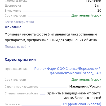
таблетки
Форма выпуска
5 мг
Дозировка
20
В упаковке
Длительный срок
Срок годности
Все характеристики
Описание
Фолиевая кислота форте 5 мг является лекарственным
препаратом, предназначенным для улучшения обмена
нуклеотидов и аминокислот в организме. Прием такого
Показать всё
лекарства особенно актуален в ранние сроки
беременности, когда необходимо обеспечить
Характеристики
правильное развитие плода. Кроме того, фолиевая
кислота является важным элементом в поддержании
Реплек Фарм ООО Скопье/Березовский 
Производитель
фармацевтический завод, ЗАО
здоровья взрослого организма. Продукт имеет форму
Длительный срок
таблеток, удобных для применения и упакован в
Срок годности
контейнер на 20 штук. Он отличается высоким качеством
Македония/Россия
Страна производитель
и соответствует всем современным требованиям
Хранить в защищённом от света 
Специальные свойства
безопасности и эффективности.
месте, Беречь от детей
В9 (фолиевая кислота)
Витамины