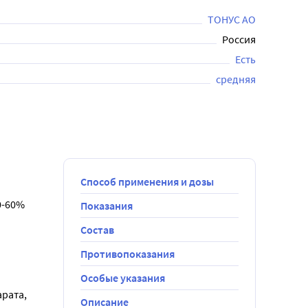
 суставов; для профилактики венозных 
нние органы человека и в других случаях.

ТОНУС АО
60% (пальцы оставьте свободными). Не старайтесь 
Россия
-липучки. Аналогично бинт накладывается на 
Есть
средняя
пациенту и другие.

Способ применения и дозы
-60% 
Показания
Состав
и витками 
щий 
Противопоказания
Особые указания
ходящими 
рата,
Описание