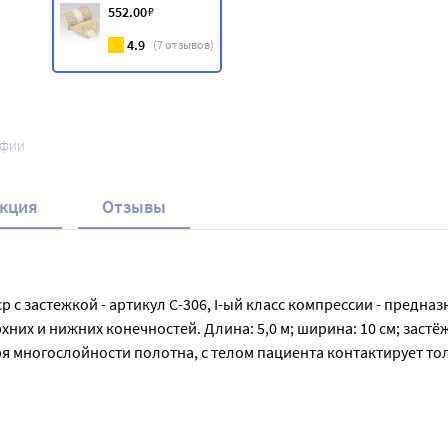
552
.00
₽
4.9
(
7
отзывов)
афии
кция
Отзывы
 с застежкой - артикул С-306, I-ый класс компрессии - предна
рхних и нижних конечностей. Длина: 5,0 м; ширина: 10 см; застё
я многослойности полотна, с телом пациента контактирует толь
е дышать. Использование современных материалов и европейск
е многократных стирок.

 профилактики послеоперационных осложнений после хирургич