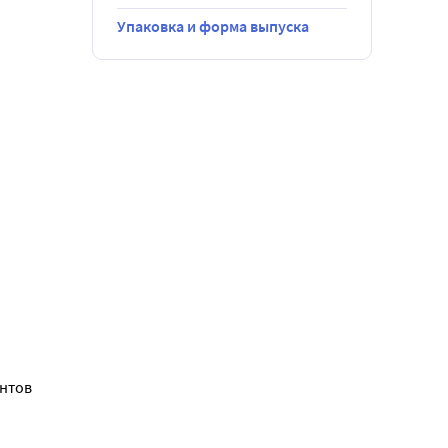
 или мышцы.
Упаковка и форма выпуска
нутрь и 
 пациенту и 
оперативного
ложнений
нтов 