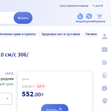
~ 5 дней
Срок хранения заказа
Искать
Акции
Уценка
Корзина
лечение орви и гриппа
Здоровье ног и суставов
Гигиена и уход
 см/с 306/
УНГА
средняя
Цена:
ый срок
12
630
.86
₽
552
.00
₽
Купить