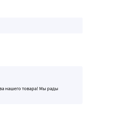
нологий делает изделия надёжными и долговечными. Сохраняе
тва нашего товара! Мы рады