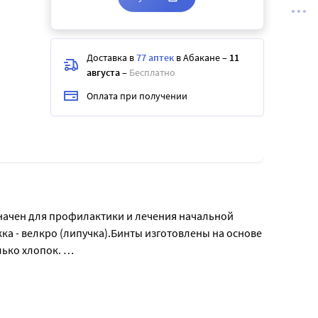
Доставка в
77 аптек
в Абакане
–
11
августа
–
Бесплатно
Оплата при получении
значен для профилактики и лечения начальной 
жка - велкро (липучка).Бинты изготовлены на основе 
ко хлопок. 

их технологий делает изделия надёжными и 
еского восстановления капсульно-связочного 