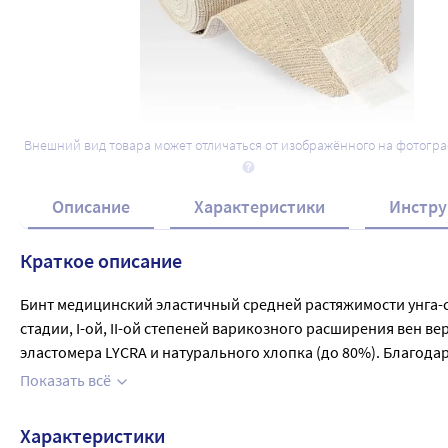
Внешний вид товара может отличаться от изображённого на фотогр
Описание
Характеристики
Инстру
Краткое описание
Бинт медицинский эластичный средней растяжимости унга-ср
стадии, I-ой, II-ой степеней варикозного расширения вен ве
эластомера LYCRA и натурального хлопка (до 80%). Благодар
Эта технология улучшает паровлагообмен и позволяет кож
Показать всё
долговечными. Бинт сохраняет стабильную компрессию посл
Применяется для наложения компрессионных повязок: для
Характеристики