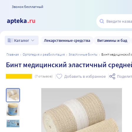
Звонок бесплатный
Лекарственные средства
Витамины и бад
Каталог
главная
ортопедия и реабилитация
эластичные бинты
Бинт медицинский 
Бинт медицинский эластичный средней 
Добавить в избранное
Поделит
(
7
отзывов)