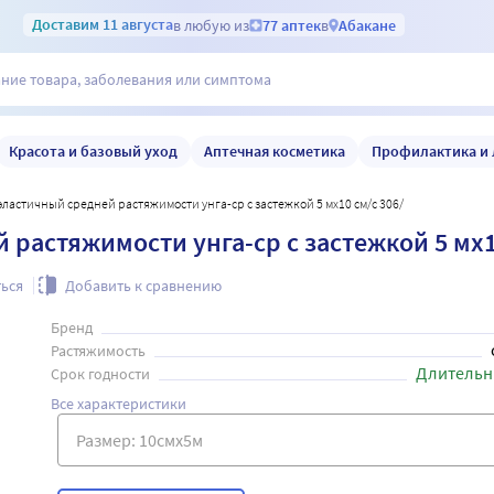
Доставим
11 августа
в любую из
77 аптек
в
Абакане
Красота и базовый уход
Аптечная косметика
Профилактика и 
эластичный средней растяжимости унга-ср с застежкой 5 мx10 см/с 306/
растяжимости унга-ср с застежкой 5 мx10
ься
Добавить к сравнению
Бренд
Растяжимость
Длительн
Срок годности
Все характеристики