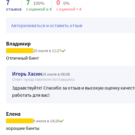
7
7
0
100%
0%
полотна делают использование удобным.
отзывов
с оценкой ≥ 4
с оценкой < 4
ДОЛГОВЕЧНОСТЬ
Использование современных материалов и европейских тех
Авторизоваться и оставить отзыв
стабильную компрессию после многократных стирок.
Владимир
20 июля в 11:27
Отличный бинт
Игорь Хасин
24 июля в 08:08
Ответ представителя поставщика
Здравствуйте! Спасибо за отзыв и высокую оценку качес
работать для вас!
Елена
6 июня в 14:26
хорошие бинты