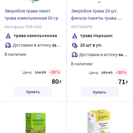
Зверобоя трава пакет
Зверобоя трава 20 шт.
трава измельченная 50 гр
фильтр-пакеты трава-
порошок 1,5 гр
Фитофарм ПКФ ООО
ФИТОФАРМ
трава измельченная
трава порошок
Доставим в аптеку
завтра
20 шт в уп.
В наличии
Доставим в аптеку
завтра
В наличии
30
30
Цена:
114.29
Цена:
101.43
80
71
₽
₽
Купить
Купить