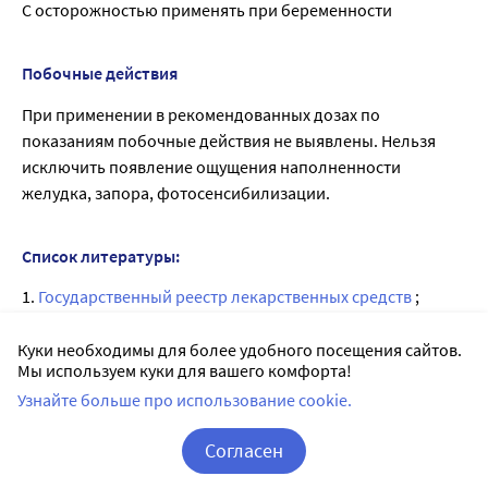
С осторожностью применять при беременности
Побочные действия
При применении в рекомендованных дозах по
показаниям побочные действия не выявлены. Нельзя
исключить появление ощущения наполненности
желудка, запора, фотосенсибилизации.
Список литературы:
1.
Государственный реестр лекарственных средств
;
2. Анатомо-терапевтическо-химическая классификация
Куки необходимы для более удобного посещения сайтов.
(ATX);
Мы используем куки для вашего комфорта!
3. Официальная инструкция от производителя.
Узнайте больше про использование cookie.
Согласен
Лицензии
Корзина
Вход / Регистрация