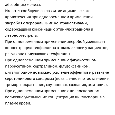
абсорбцию железа.
Имеется сообщение о развитии ациклического
кровотечения при одновременном применении
зверобоя с пероральными контрацептивами,
содержащими комбинацию этинилэстрадиола и
левоноргестрела.
При одновременном применении зверобой уменьшает
концентрацию теофиллина в плазме крови у пациентов,
регулярно получающих теофиллин.
При одновременном применении с флуоксетином,
пароксетином, сертралином, флувоксамином,
циталопрамом возможно усиление эффектов и развитие
серотонинового синдрома (повышенное потоотделение,
тремор, покраснение, спутанность сознания, ажитация).
При одновременном применении с циклоспорином
возможно уменьшение концентрации циклоспорина в
плазме крови.