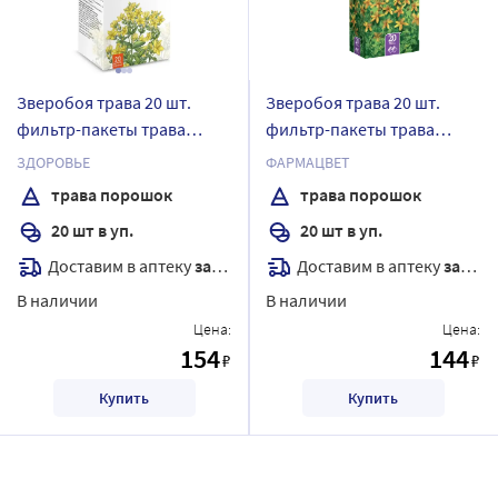
Зверобоя трава 20 шт.
Зверобоя трава 20 шт.
фильтр-пакеты трава
фильтр-пакеты трава
порошок 1,5 гр
порошок 1,5 гр
ЗДОРОВЬЕ
ФАРМАЦВЕТ
трава порошок
трава порошок
20 шт в уп.
20 шт в уп.
Доставим в аптеку
завтра
Доставим в аптеку
завтра
В наличии
В наличии
Цена:
Цена:
154
144
₽
₽
Купить
Купить