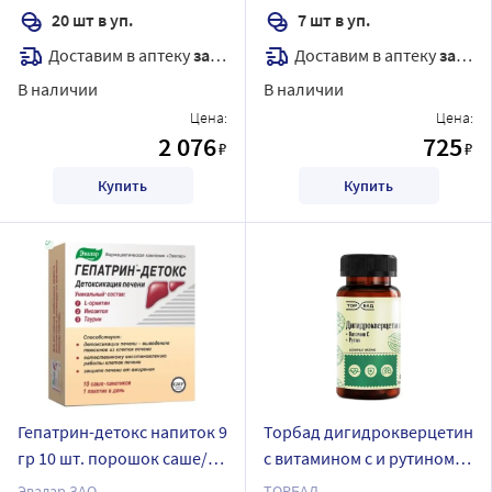
20 шт в уп.
7 шт в уп.
Доставим в аптеку
завтра
Доставим в аптеку
завтра
В наличии
В наличии
Цена:
Цена:
2 076
725
₽
₽
Купить
Купить
Гепатрин-детокс напиток 9
Торбад дигидрокверцетин
гр 10 шт. порошок саше/
с витамином с и рутином
пак
60 шт. капсулы массой 370
Эвалар ЗАО
ТОРБАД