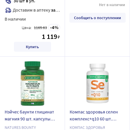
30 шт в уп.
Нет в наличии
Доставим в аптеку
завтра
Сообщить о поступлении
В наличии
4
Цена:
1165.63
1 119
₽
Купить
Нэйчес баунти глицинат
Компас здоровья селен
магния 90 шт. капсулы
комплекс+q10 60 шт.
массой 1158 мг
капсулы массой 210 мг
NATURES BOUNTY
КОМПАС ЗДОРОВЬЯ