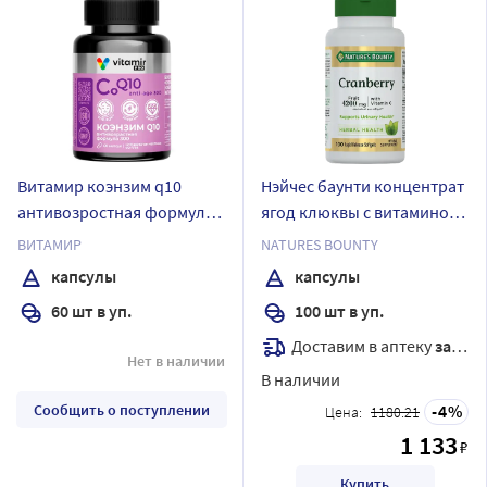
Витамир коэнзим q10
Нэйчес баунти концентрат
антивозростная формула
ягод клюквы с витамином
300 60 шт. капсулы массой
с 100 шт. капсулы массой
ВИТАМИР
NATURES BOUNTY
498 мг
372 мг
капсулы
капсулы
60 шт в уп.
100 шт в уп.
Доставим в аптеку
завтра
Нет в наличии
В наличии
Сообщить о поступлении
4
Цена:
1180.21
1 133
₽
Купить