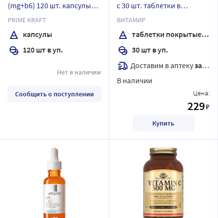
(mg+b6) 120 шт. капсулы
с 30 шт. таблетки в
массой 840 мг
кишечнораств оболоч
PRIME KRAFT
ВИТАМИР
массой 642 мг
капсулы
таблетки покрытые кишечнорастворимой оболочкой
120 шт в уп.
30 шт в уп.
Доставим в аптеку
завтра
Нет в наличии
В наличии
Цена:
Сообщить о поступлении
229
₽
Купить