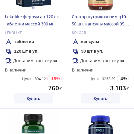
Lekolike феррум ап 120 шт.
Солгар нутрикоэнзим q10
таблетки массой 300 мг
50 шт. капсулы массой 950
мг
LEKOLIKE
SOLGAR
таблетки
капсулы
120 шт в уп.
50 шт в уп.
Доставим в аптеку
завтра
Доставим в аптеку
завтра
В наличии
В наличии
15
4
Цена:
894.12
Цена:
3232.29
760
3 103
₽
₽
Купить
Купить