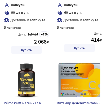
капсулы
капсулы
90 шт в уп.
60 шт в уп.
Доставим в аптеку
завтра
Доставим в аптеку
завтра
В наличии
В наличии
Цена:
4
Цена:
2154.17
414
₽
2 068
₽
Купить
Купить
Prime kraft магний+в 6
Витамир целевит витамин