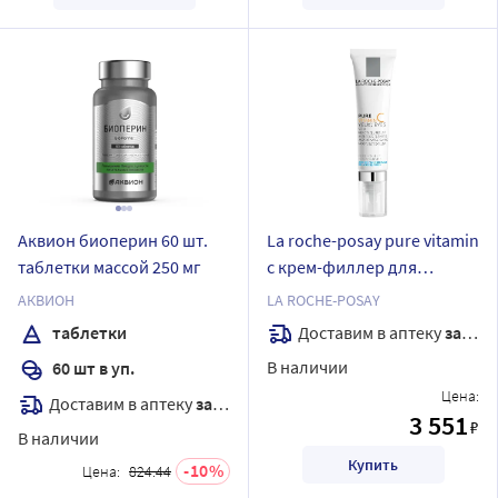
Аквион биоперин 60 шт.
La roche-posay pure vitamin
таблетки массой 250 мг
с крем-филлер для
контура глаз для
АКВИОН
LA ROCHE-POSAY
заполнения морщин 15 мл
Доставим в аптеку
завтра
таблетки
В наличии
60 шт в уп.
Цена:
Доставим в аптеку
завтра
3 551
₽
В наличии
Купить
10
Цена:
824.44