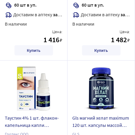
60 шт в уп.
60 шт в уп.
Доставим в аптеку
завтра
Доставим в аптеку
завтра
В наличии
В наличии
Цена:
Цена:
1 416
1 482
₽
₽
Купить
Купить
Таустин 4% 1 шт. флакон-
Gls магний хелат maximum
капельница капли
120 шт. капсулы массой
глазные 10 мл
650 мг
Гротекс ООО
GLS