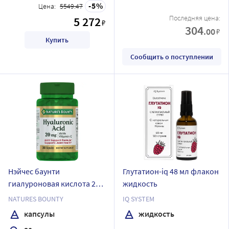
5
Цена:
5549.47
Последняя цена:
5 272
₽
304
.00
₽
Купить
Сообщить о поступлении
Нэйчес баунти
Глутатион-iq 48 мл флакон
гиалуроновая кислота 20
жидкость
мг 30 шт. капсулы массой
NATURES BOUNTY
IQ SYSTEM
476 мг
капсулы
жидкость