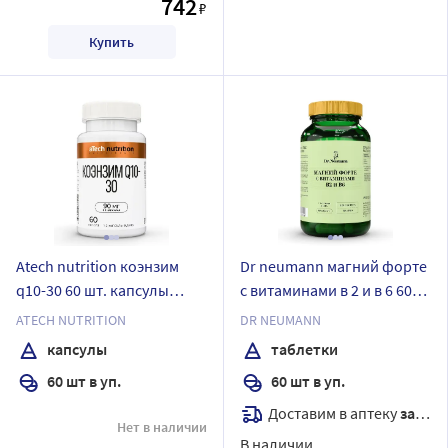
742
₽
Купить
Atech nutrition коэнзим
Dr neumann магний форте
q10-30 60 шт. капсулы
с витаминами в 2 и в 6 60
массой 700 мг
шт. таблетки массой 900 мг
ATECH NUTRITION
DR NEUMANN
капсулы
таблетки
60 шт в уп.
60 шт в уп.
Доставим в аптеку
завтра
Нет в наличии
В наличии