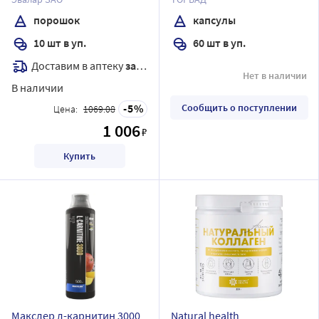
мг
порошок
капсулы
10 шт в уп.
60 шт в уп.
Доставим в аптеку
завтра
Нет в наличии
В наличии
5
Сообщить о поступлении
Цена:
1069.08
1 006
₽
Купить
Макслер л-карнитин 3000
Natural health