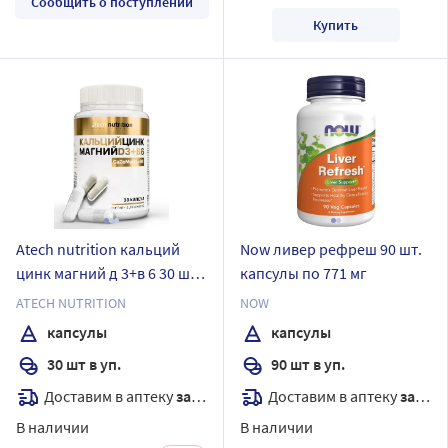
Сообщить о поступлении
Купить
Atech nutrition кальций
Now ливер рефреш 90 шт.
цинк магний д 3+в 6 30 шт.
капсулы по 771 мг
капсулы массой 600 мг
ATECH NUTRITION
NOW
капсулы
капсулы
30 шт в уп.
90 шт в уп.
Доставим в аптеку
завтра
Доставим в аптеку
завтра
В наличии
В наличии