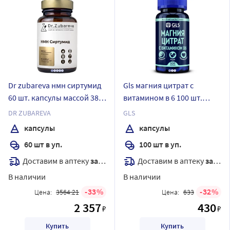
Dr zubareva нмн сиртумид
Gls магния цитрат с
60 шт. капсулы массой 380
витамином в 6 100 шт.
мг
капсулы массой 500 мг
DR ZUBAREVA
GLS
капсулы
капсулы
60 шт в уп.
100 шт в уп.
Доставим в аптеку
завтра
Доставим в аптеку
завтра
В наличии
В наличии
33
32
Цена:
3564.21
Цена:
633
2 357
430
₽
₽
Купить
Купить