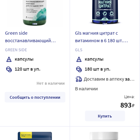
Green side
Gls магния цитрат с
восстанавливающий
витамином в 6 180 шт.
комплекс для суставов с
капсулы массой 500 мг
GREEN SIDE
GLS
мсм 120 шт. капсулы 560 мг
капсулы
капсулы
120 шт в уп.
180 шт в уп.
Доставим в аптеку
завтра
Нет в наличии
В наличии
Цена:
Сообщить о поступлении
893
₽
Купить