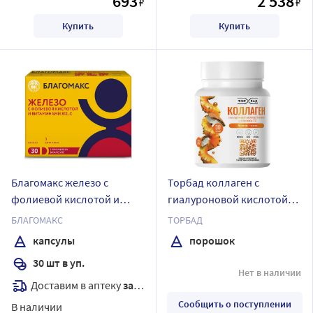
693
2 538
₽
₽
Купить
Купить
Благомакс железо с
Торбад коллаген с
фолиевой кислотой и
гиалуроновой кислотой
витаминами в 12 с 30 шт.
биотином и коэнзимом
БЛАГОМАКС
ТОРБАД
капсулы массой 0,3 г
q10 180 гр порошок со
капсулы
порошок
вкусом ананас-кокос
30 шт в уп.
Нет в наличии
Доставим в аптеку
завтра
Сообщить о поступлении
В наличии