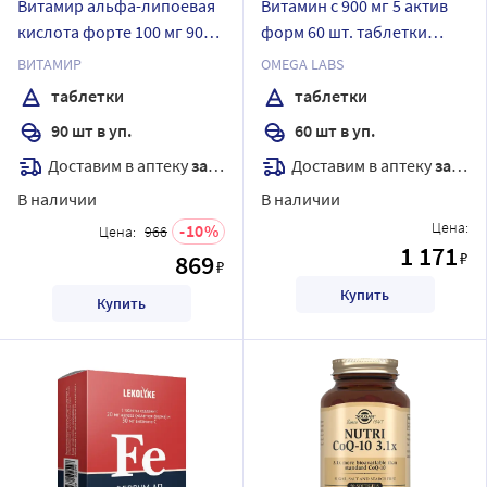
Витамир альфа-липоевая
Витамин с 900 мг 5 актив
кислота форте 100 мг 90
форм 60 шт. таблетки
шт. таблетки массой 618 мг
массой 1150 мг
ВИТАМИР
OMEGA LABS
таблетки
таблетки
90 шт в уп.
60 шт в уп.
Доставим в аптеку
завтра
Доставим в аптеку
завтра
В наличии
В наличии
Цена:
10
Цена:
966
1 171
₽
869
₽
Купить
Купить