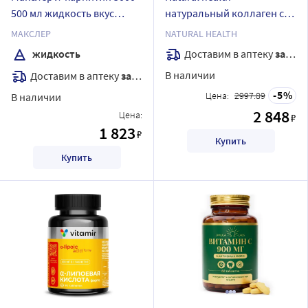
500 мл жидкость вкус
натуральный коллаген со
манго
вкусом ананаса желе
МАКСЛЕР
NATURAL HEALTH
массой 380 гр
Доставим в аптеку
завтра
жидкость
В наличии
Доставим в аптеку
завтра
5
Цена:
2997.89
В наличии
2 848
Цена:
₽
1 823
₽
Купить
Купить