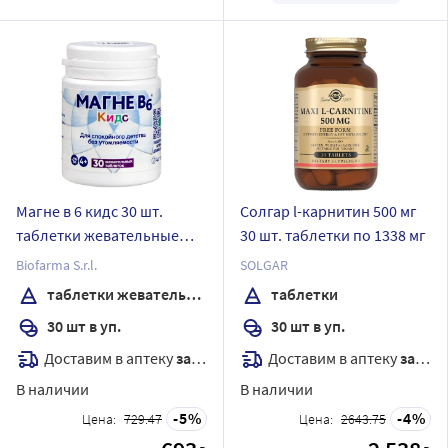
Магне в 6 кидс 30 шт.
Солгар l-карнитин 500 мг
таблетки жевательные
30 шт. таблетки по 1338 мг
массой 1700 мг
Biofarma S.r.l.
SOLGAR
таблетки жевательные
таблетки
30 шт в уп.
30 шт в уп.
Доставим в аптеку
завтра
Доставим в аптеку
завтра
В наличии
В наличии
5
4
Цена:
729.47
Цена:
2643.75