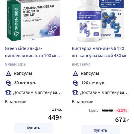
Green side альфа-
Вистерра магний+в 6 120
липоевая кислота 100 мг
шт. капсулы массой 450 мг
30 шт. капсулы массой 300
GREEN SIDE
ВИСТЕРРА
мг
капсулы
капсулы
30 шт в уп.
120 шт в уп.
Доставим в аптеку
завтра
Доставим в аптеку
завтра
В наличии
В наличии
Цена:
22
Цена:
866.32
449
₽
672
₽
Купить
Купить