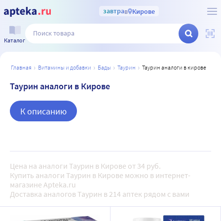
завтра
в
Кирове
Каталог
главная
витамины и добавки
бады
таурин
таурин аналоги в кирове
Таурин аналоги в Кирове
К описанию
Цена на аналоги Таурин в Кирове от 34 руб.
Купить аналоги Таурин в Кирове можно в интернет-
магазине Apteka.ru
Доставка аналогов Таурин в 214 аптек рядом с вами