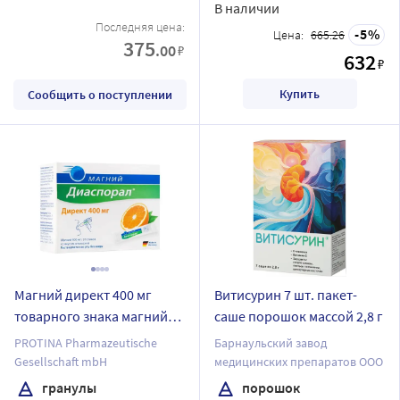
В наличии
Последняя цена:
5
Цена:
665.26
375
.00
₽
632
₽
Купить
Сообщить о поступлении
Магний директ 400 мг
Витисурин 7 шт. пакет-
товарного знака магний
саше порошок массой 2,8 г
диаспорал гранулы 20 шт.
PROTINA Pharmazeutische
Барнаульский завод
саше массой 2220 мг
Gesellschaft mbH
медицинских препаратов ООО
гранулы
порошок