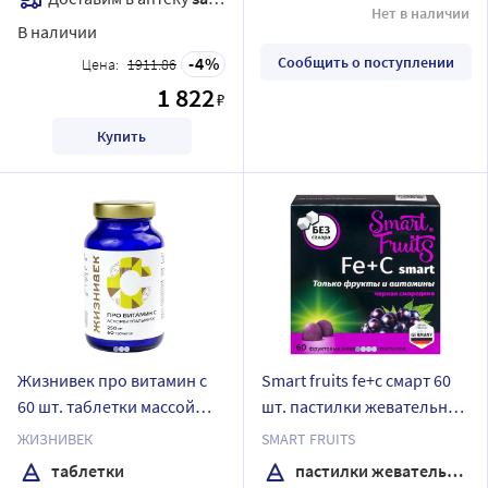
Нет в наличии
В наличии
4
Сообщить о поступлении
Цена:
1911.86
1 822
₽
Купить
Жизнивек про витамин с
Smart fruits fe+c смарт 60
60 шт. таблетки массой
шт. пастилки жевательные
0,773 г
массой 2,5 г
ЖИЗНИВЕК
SMART FRUITS
таблетки
пастилки жевательные