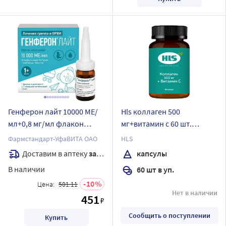
Генферон лайт 10000 МЕ/
Hls коллаген 500
мл+0,8 мг/мл флакон
мг+витамин с 60 шт.
капли назальные 10 мл
капсулы массой 793 мг/
Фармстандарт-УфаВИТА ОАО
HLS
эркафарм/
Доставим в аптеку
завтра
капсулы
В наличии
60 шт в уп.
10
Цена:
501.11
Нет в наличии
451
₽
Сообщить о поступлении
Купить