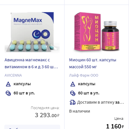
Авиценна магнемакс с
Миоцин 60 шт. капсулы
витамином в 6 и д 3 60 шт.
массой 550 мг
капсулы массой 1750 мг
AVICENNA
Лайф Фарм ООО
капсулы
капсулы
60 шт в уп.
60 шт в уп.
Доставим в аптеку
завтра
Последняя цена:
В наличии
3 293
.00
₽
Цена:
1 160
₽