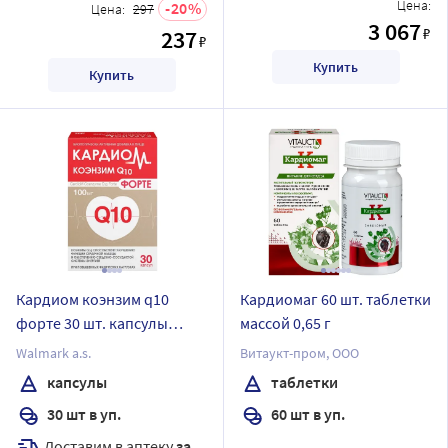
Цена:
20
Цена:
297
3 067
₽
237
₽
Купить
Купить
Кардиом коэнзим q10
Кардиомаг 60 шт. таблетки
форте 30 шт. капсулы
массой 0,65 г
массой 650 мг
Walmark a.s.
Витаукт-пром, ООО
капсулы
таблетки
30 шт в уп.
60 шт в уп.
Доставим в аптеку
завтра