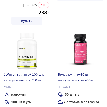
10
Цена:
265
238
₽
Купить
1Win витамин с+ 100 шт.
Elivica рутин+ 60 шт.
капсулы массой 710 мг
капсулы массой 400 мг
1WIN
LEVRANA
капсулы
60 шт в уп.
Доставим в аптеку
завтра
100 шт в уп.