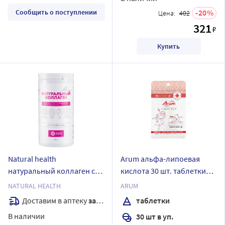
Сообщить о поступлении
20
Цена:
402
321
₽
Купить
Natural health
Arum альфа-липоевая
натуральный коллаген со
кислота 30 шт. таблетки
вкусом малины желе
массой 250 мг
NATURAL HEALTH
ARUM
массой 1000 гр
Доставим в аптеку
завтра
таблетки
В наличии
30 шт в уп.