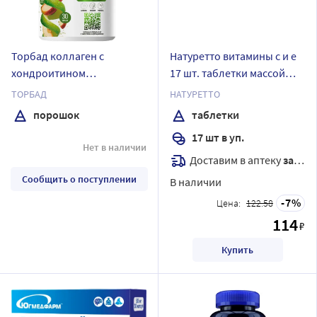
Торбад коллаген с
Натуретто витамины с и е
хондроитином
17 шт. таблетки массой
глюкозамином мсм и
2200 мг/дыня
ТОРБАД
НАТУРЕТТО
экстрактом босвеллии 190
порошок
таблетки
гр порошок со вкусом
17 шт в уп.
яблоко-груша
Нет в наличии
Доставим в аптеку
завтра
Сообщить о поступлении
В наличии
7
Цена:
122.58
114
₽
Купить