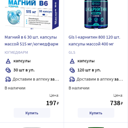
Магний в 6 30 шт. капсулы
Gls l-карнитин 800 120 шт.
массой 515 мг/югмедфарм
капсулы массой 400 мг
ЮГМЕДФАРМ
GLS
капсулы
капсулы
30 шт в уп.
120 шт в уп.
Доставим в аптеку
завтра
Доставим в аптеку
завтра
В наличии
В наличии
Цена:
Цена:
197
738
₽
₽
Купить
Купить