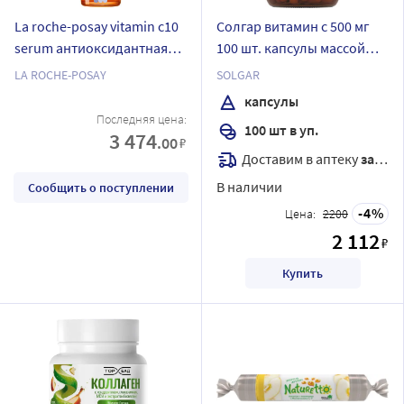
La roche-posay vitamin c10
Солгар витамин с 500 мг
serum антиоксидантная
100 шт. капсулы массой
сыворотка для
741 мг
LA ROCHE-POSAY
SOLGAR
обновления кожи 30 мл
капсулы
Последняя цена:
100 шт в уп.
3 474
.00
₽
Доставим в аптеку
завтра
В наличии
Сообщить о поступлении
4
Цена:
2200
2 112
₽
Купить