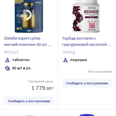
Dietelle expert супер
Торбад коллаген с
магний комплекс 60 шт.
гиалуроновой кислотой
таблетки массой 1200 мг
биотином и коэнзимом
DIETELLE
ТОРБАД
q10 180 гр порошок со
таблетки
порошок
вкусом вишня
60 шт в уп.
Нет в наличии
Последняя цена:
Сообщить о поступлении
1 779
.00
₽
Сообщить о поступлении