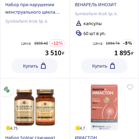
Набор при нарушении
ВЕНАРЕЛЬ ИНОЗИТ
менструального цикла
Symbiofarm Krok Sp. k.
ВЕНАРЕЛЬ ИНОЗИТ N60
Symbiofarm Krok Sp. k.
капсулы
КАПС х2
60 шт в уп.
12
5
Цена:
3989.48
Цена:
1994.74
3 510
1 895
₽
₽
Купить
Купить
4.75
4.7
Набор Solgar глицинат
ИМАСТОН