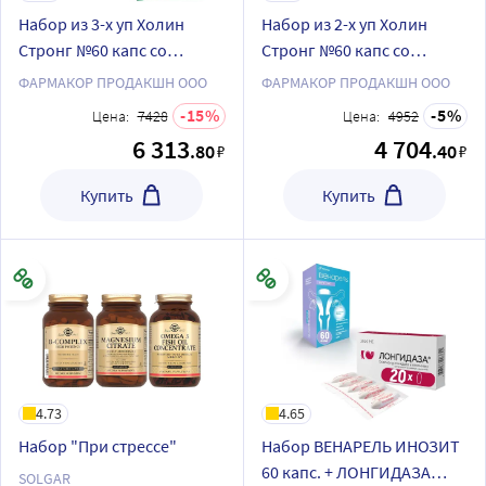
Набор из 3-х уп Холин
Набор из 2-х уп Холин
Стронг №60 капс со
Стронг №60 капс со
скидкой 15%
скидкой 5%
ФАРМАКОР ПРОДАКШН ООО
ФАРМАКОР ПРОДАКШН ООО
15
5
Цена:
7428
Цена:
4952
6 313
4 704
.80
.40
₽
₽
Купить
Купить
4.73
4.65
Набор "При стрессе"
Набор ВЕНАРЕЛЬ ИНОЗИТ
60 капс. + ЛОНГИДАЗА
SOLGAR