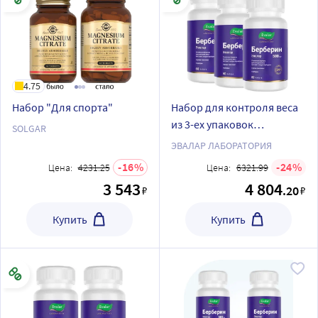
4.75
Набор "Для спорта"
Набор для контроля веса
из 3-ех упаковок
SOLGAR
БЕРБЕРИН ЭВАЛАР N60
ЭВАЛАР ЛАБОРАТОРИЯ
КАПС ПО 0,36Г
16
24
Цена:
4231.25
Цена:
6321.99
3 543
4 804
.20
₽
₽
Купить
Купить