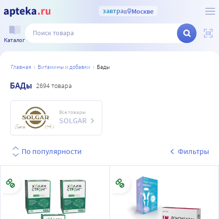
завтра
в
Москве
Каталог
главная
витамины и добавки
бады
БАДы
2694 товара
Все товары
SOLGAR
По популярности
Фильтры