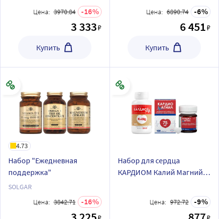
3000МЕ 20 супп
16
6
Цена:
3970.84
Цена:
6890.74
3 333
6 451
₽
₽
Купить
Купить
4.73
Набор "Ежедневная
Набор для сердца
поддержка"
КАРДИОМ Калий Магний
№50 + Кардиомагнил 75 мг
SOLGAR
100 шт по специальной
16
9
Цена:
3842.71
Цена:
972.72
цене
3 225
877
₽
₽