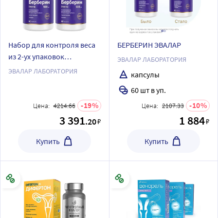
Набор для контроля веса
БЕРБЕРИН ЭВАЛАР
из 2-ух упаковок
ЭВАЛАР ЛАБОРАТОРИЯ
БЕРБЕРИН ЭВАЛАР N60
ЭВАЛАР ЛАБОРАТОРИЯ
капсулы
КАПС ПО 0,36Г
60 шт в уп.
19
10
Цена:
4214.66
Цена:
2107.33
3 391
1 884
.20
₽
₽
Купить
Купить