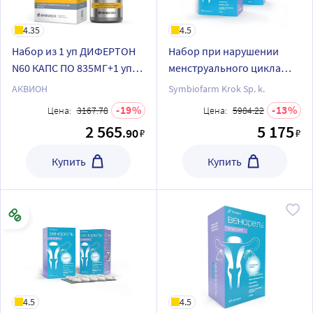
4.35
4.5
Набор из 1 уп ДИФЕРТОН
Набор при нарушении
N60 КАПС ПО 835МГ+1 уп
менструального цикла
АКВИОН ЛИПОТРОПНЫЙ
ВЕНАРЕЛЬ ИНОЗИТ N60
АКВИОН
Symbiofarm Krok Sp. k.
ФАКТОР N50 ТАБЛ П/О ПО
КАПС х3
19
13
Цена:
3167.78
Цена:
5984.22
1680МГ со скидкой
2 565
5 175
.90
₽
₽
Купить
Купить
4.5
4.5