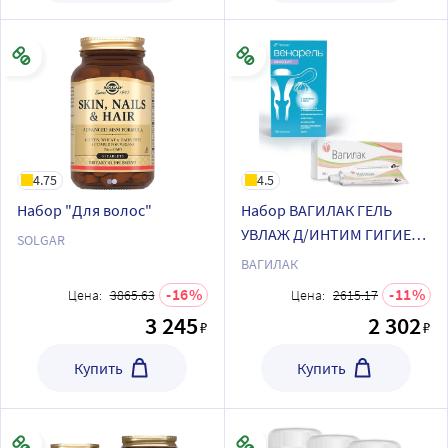
4.75
4.5
Набор "Для волос"
Набор ВАГИЛАК ГЕЛЬ
УВЛАЖ Д/ИНТИМ ГИГИЕН
SOLGAR
50МЛ+ВЕНАРЕЛЬ ИНОЗИТ
ВАГИЛАК
N60 КАПС ПО 759МГ по
16
11
Цена:
3865.63
Цена:
2615.17
специальной цене
3 245
2 302
₽
₽
Купить
Купить