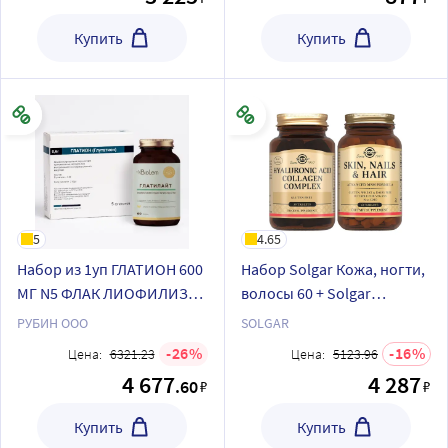
Купить
Купить
5
4.65
Набор из 1уп ГЛАТИОН 600
Набор Solgar Кожа, ногти,
МГ N5 ФЛАК ЛИОФИЛИЗ
волосы 60 + Solgar
ПОР Д/Р-РА В/В В/М и 1 уп
Комплекс коллагена и
РУБИН ООО
SOLGAR
BIOLEM ГЛАТИЛАЙТ N60
гиалуроновой кислоты
26
16
Цена:
6321.23
Цена:
5123.96
КАПС ПО 0,545Г
4 677
4 287
.60
₽
₽
Купить
Купить