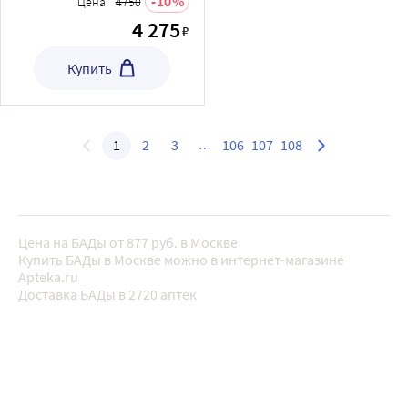
10
Цена:
4750
ЗДОРОВЫЕ ВОЛОСЫ N90
4 275
₽
КАПС ПО 700МГ
Купить
1
2
3
106
107
108
Цена на БАДы от 877 руб. в Москве
Купить БАДы в Москве можно в интернет-магазине
Apteka.ru
Доставка БАДы в 2720 аптек