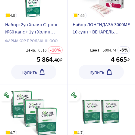
4.8
4.65
Набор: 2уп Холин Стронг
Набор ЛОНГИДАЗА 3000МЕ
№60 капс + 1уп Холин
10 супп + ВЕНАРЕЛЬ
Стронг №30 капс со
ИНОЗИТ 60 капс.
ФАРМАКОР ПРОДАКШН ООО
скидкой 10%
10
6
Цена:
6516
Цена:
5004.74
5 864
4 665
.40
₽
₽
Купить
Купить
4.7
4.7