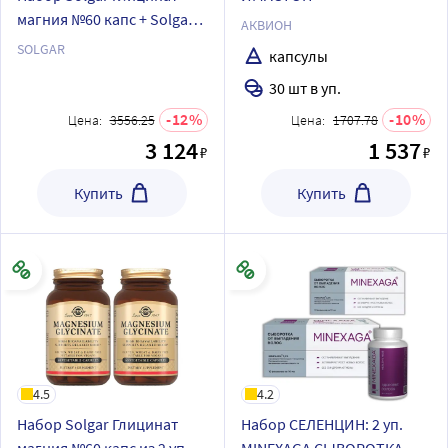
магния №60 капс + Solgar
АКВИОН
нейронутриентс №30 капс
SOLGAR
капсулы
со скидкой
30 шт в уп.
12
10
Цена:
3556.25
Цена:
1707.78
3 124
1 537
₽
₽
Купить
Купить
4.5
4.2
Набор Solgar Глицинат
Набор СЕЛЕНЦИН: 2 уп.