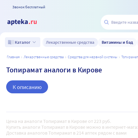
Звонок бесплатный
Лекарственные средства
Витамины и бад
Каталог
главная
лекарственные средства
средства для нервной системы
топирама
Топирамат аналоги в Кирове
К описанию
Цена на аналоги Топирамат в Кирове от 223 руб.
Купить аналоги Топирамат в Кирове можно в интернет-магаз
Доставка аналогов Топирамат в 214 аптек рядом с вами