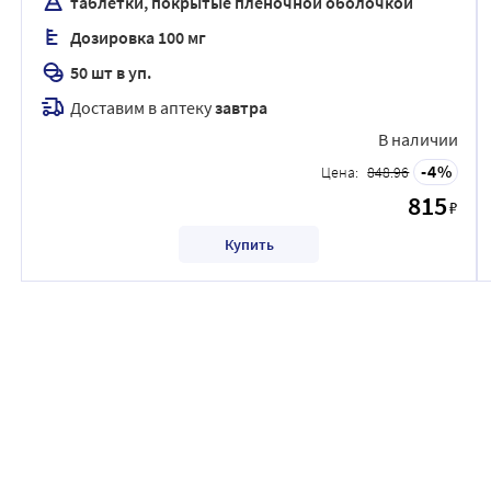
таблетки, покрытые пленочной оболочкой
Дозировка 100 мг
50 шт в уп.
Доставим в аптеку
завтра
В наличии
4
Цена:
848.96
815
₽
Купить