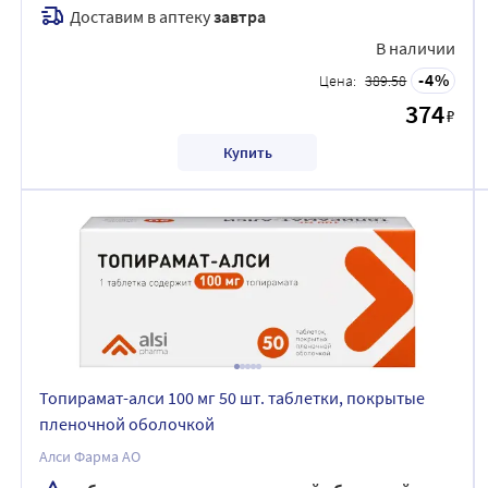
Доставим в аптеку
завтра
В наличии
4
Цена:
389.58
374
₽
Купить
Топирамат-алси 100 мг 50 шт. таблетки, покрытые
пленочной оболочкой
Алси Фарма АО