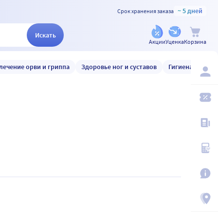
~ 5 дней
Срок хранения заказа
Искать
Акции
Уценка
Корзина
лечение орви и гриппа
Здоровье ног и суставов
Гигиена и уход