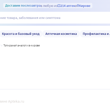
Доставим
послезавтра
в любую из
214 аптек
в
Кирове
Красота и базовый уход
Аптечная косметика
Профилактика и 
т
топирамат аналоги в кирове
ине Apteka.ru