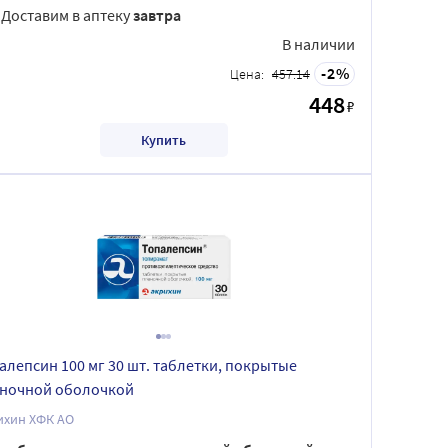
Доставим в аптеку
завтра
В наличии
2
Цена:
457.14
448
₽
Купить
алепсин 100 мг 30 шт. таблетки, покрытые
ночной оболочкой
ихин ХФК АО