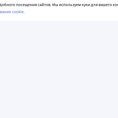
добного посещения сайтов. Мы используем куки для вашего к
вание cookie.
СЛЕДИТЕ ЗА НАМИ
НФОРМАЦИЯ
АКЦИИ И РАСПРОДАЖИ
емые вопросы
Акции и предложения
аказ
Программы лояльности