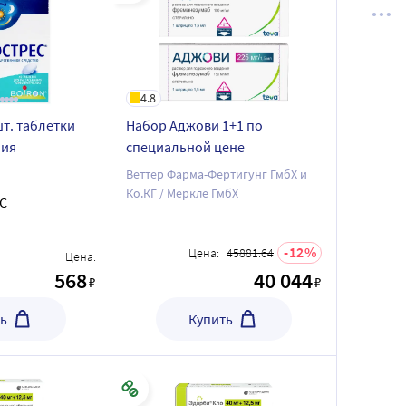
4.8
шт. таблетки
Набор Аджови 1+1 по
ния
специальной цене
Веттер Фарма-Фертигунг ГмбХ и
Ко.КГ / Меркле ГмбХ
С
12
Цена:
45881.64
Цена:
568
40 044
₽
₽
ь
Купить