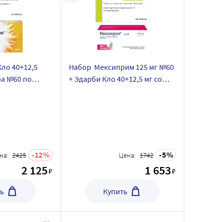
ло 40+12,5
Набор Мексиприм 125 мг №60
ра №60 по
+ Эдарби Кло 40+12,5 мг со
ене
скидкой
12
5
на:
2425
Цена:
1742
2 125
1 653
₽
₽
ь
Купить