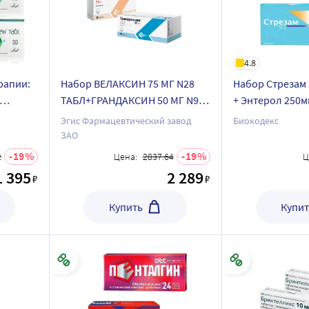
4.8
рапии:
Набор ВЕЛАКСИН 75 МГ N28
Набор Стрезам 
ТАБЛ+ГРАНДАКСИН 50 МГ N90
+ Энтерол 250м
+
ТАБЛ по специальной цене
флак со скидко
Эгис Фармацевтический завод
Биокодекс
ЗАО
19
19
2
Цена:
2837.64
Ц
1 395
2 289
₽
₽
Купить
Купит