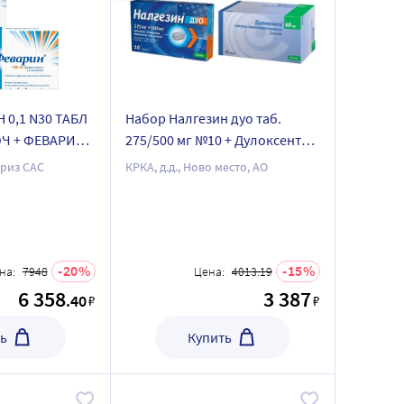
 0,1 N30 ТАБЛ
Набор Налгезин дуо таб.
Ч + ФЕВАРИН
275/500 мг №10 + Дулоксента
П/ПЛЕН/ОБОЛОЧ
капс. 60 мг №28
риз САС
КРКА, д.д., Ново место, АО
0%
20
15
на:
7948
Цена:
4013.19
6 358
3 387
.40
₽
₽
ь
Купить