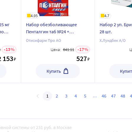
4.95
4.7
25 мг
Набор обезболивающее
Набор 2 уп. Бр
по
Пенталгин таб №24 +
28 шт.
Пенталгин Нео таб №20 - со
Отисифарм Про АО
Х.Лундбек А/О
скидкой
13
17
3
Цена:
641.11
Ц
2 153
527
₽
₽
Купить
Купит
1
2
3
4
5
46
47
48
вной системы от 231 руб. в Москве