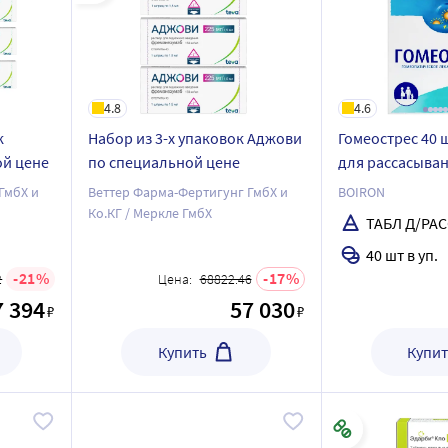
4.8
4.6
к
Набор из 3-х упаковок Аджови
Гомеострес 40 
ой цене
по специальной цене
для рассасыва
ГмбХ и
Веттер Фарма-Фертигунг ГмбХ и
BOIRON
Ко.КГ / Меркле ГмбХ
ТАБЛ Д/РАС
40 шт в уп.
21
17
2
Цена:
68822.46
7 394
57 030
₽
₽
Купить
Купит