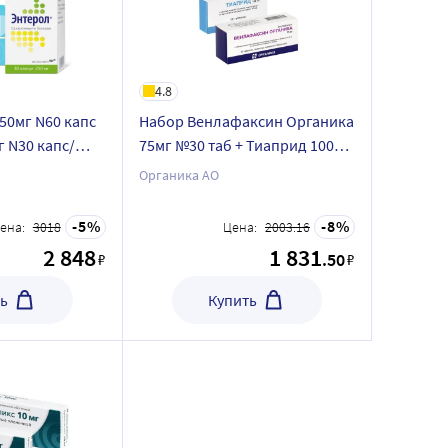
4.8
50мг N60 капс
Набор Венлафаксин Органика
г N30 капс/
75мг №30 таб + Тиаприд 100мг
й
№20 таб - со скидкой
Органика АО
5
8
ена:
3018
Цена:
2003.16
2 848
1 831
.50
₽
₽
ь
Купить