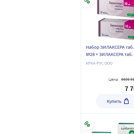
Набор ЗИЛАКСЕРА таб.
№28 + ЗИЛАКСЕРА таб. 
№56
КРКА-РУС ООО
Цена:
9606.5
7 
Купить