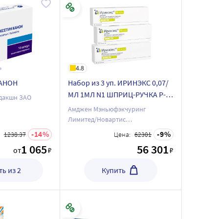
4.8
АНОН
Набор из 3 уп. ИРИНЭКС 0,07/
МЛ 1МЛ N1 ШПРИЦ-РУЧКА Р-Р
дакшн ЗАО
П/К по специальной цене!
Амджен Мэньюфэкчуринг
Лимитед/Новартис
Фармасьютикал Мэньюфекчуринг
14
9
1238.37
Цена:
62301
ГмбХ
1 065
56 301
от
₽
₽
ь из 2
Купить