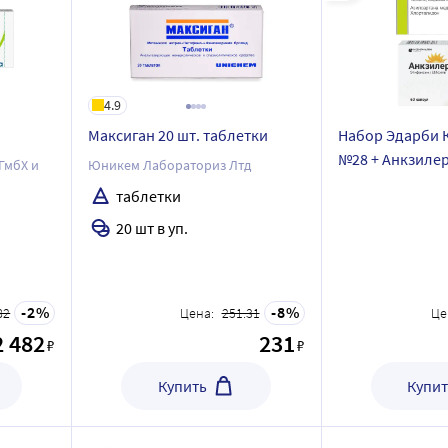
4.9
Максиган 20 шт. таблетки
Набор Эдарби К
№28 + Анкзиле
ГмбХ и
Юникем Лабораториз Лтд
специальной ц
таблетки
20 шт в уп.
2
8
82
Цена:
251.31
Це
2 482
231
₽
₽
Купить
Купит