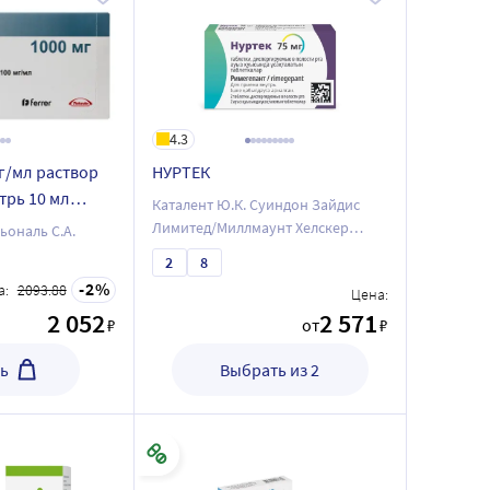
4.3
г/мл раствор
НУРТЕК
трь 10 мл
Каталент Ю.К. Суиндон Зайдис
Лимитед/Миллмаунт Хелскер
ональ С.А.
Лимитед
2
8
2
а:
2093.88
Цена:
2 052
2 571
₽
от
₽
ь
Выбрать из 2