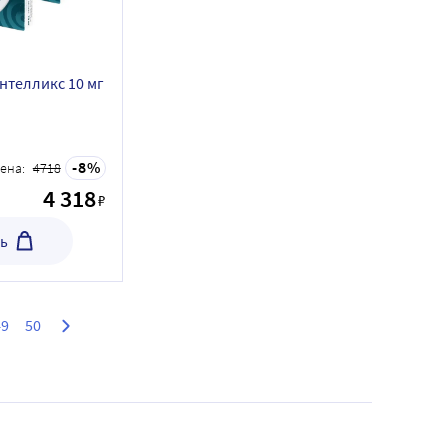
интелликс 10 мг
8
ена:
4718
4 318
₽
ь
49
50