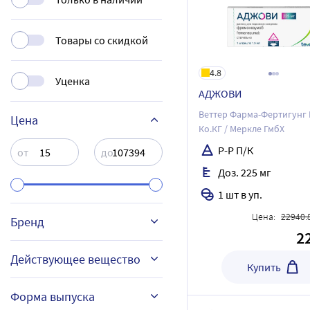
Товары со скидкой
4.8
Уценка
АДЖОВИ
Веттер Фарма-Фертигунг 
Цена
Ко.КГ / Меркле ГмбХ
Р-Р П/К
от
до
Доз. 225 мг
1 шт в уп.
Цена:
22940.
Бренд
2
Действующее вещество
Купить
АМИГРЕНИН
Форма выпуска