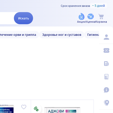
~ 5 дней
Срок хранения заказа
Искать
Акции
Уценка
Корзина
лечение орви и гриппа
Здоровье ног и суставов
Гигиена и уход