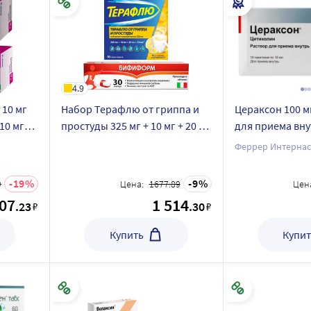
4.9
 10 мг
Набор Терафлю от гриппа и
Цераксон 100 м
10 мг
простуды 325 мг + 10 мг + 20 мг
для приема вну
+ 50 мг пор N10 вкус лимон +
пакет 10 шт.
Феррер Интернась
Бифиформ N30 капс
19
9
9
Цена:
1677.89
Цен
707
1 514
.23
.30
₽
₽
Купить
Купит