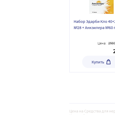
Набор Эдарби Кло 40+
№28 + Анкзилера №60 
специальной цене
Цена:
250
Купить
Цена на Средства для нер