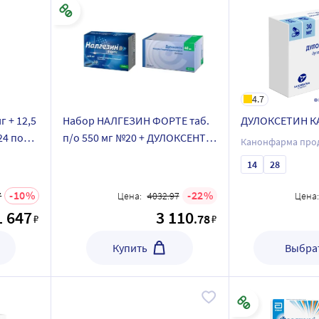
4.7
 + 12,5
Набор НАЛГЕЗИН ФОРТЕ таб.
ДУЛОКСЕТИН К
24 по
п/о 550 мг №20 + ДУЛОКСЕНТА
Канонфарма про
капс. 60 мг №28
14
28
10
22
7
Цена:
4032.97
Цена:
1 647
3 110
.78
₽
₽
Купить
Выбрат