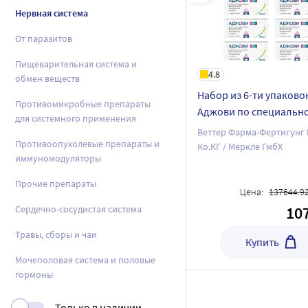
Нервная система
От паразитов
Пищеварительная система и
4.8
обмен веществ
Набор из 6-ти упаково
Противомикробные препараты
Аджови по специальн
для системного применения
Веттер Фарма-Фертигунг 
Противоопухолевые препараты и
Ко.КГ / Меркле ГмбХ
иммуномодуляторы
Прочие препараты
Цена:
137644.9
10
Сердечно-сосудистая система
Травы, сборы и чаи
Купить
Mочеполовая система и половые
гормоны
Только в наличии