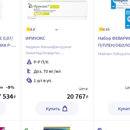
4.8
4.95
С 0,07/
ИРИНЭКС
Набор ФЕВАРИН
КА Р-Р
П/ПЛЕН/ОБОЛО
Амджен Мэньюфэкчуринг
ене!
0,1 N60 ТАБЛ 
Лимитед/Новартис
Майлан Лэборато
- со скидкой 3
Фармасьютикал Мэньюфекчуринг
Р-Р П/К
ГмбХ
кчуринг
Доз. 70 мг/мл
1 шт в уп.
9
34
Це
Цена:
7 534
20 767
₽
₽
Купить
Купит