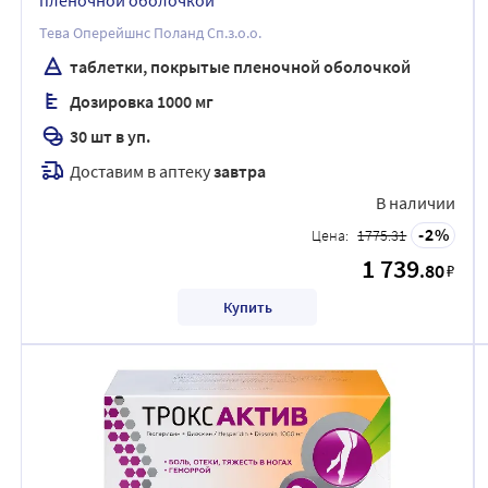
пленочной оболочкой
Тева Оперейшнс Поланд Сп.з.о.о.
таблетки, покрытые пленочной оболочкой
Дозировка 1000 мг
30 шт в уп.
Доставим в аптеку
завтра
В наличии
2
Цена:
1775.31
1 739
.80
₽
Купить