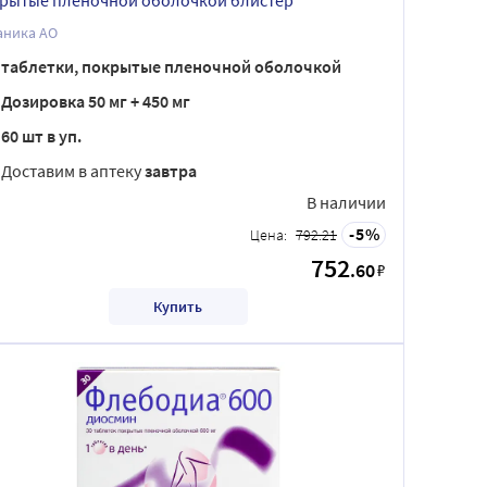
рытые пленочной оболочкой блистер
аника АО
таблетки, покрытые пленочной оболочкой
Дозировка 50 мг + 450 мг
60 шт в уп.
Доставим в аптеку
завтра
В наличии
5
Цена:
792.21
752
.60
₽
Купить