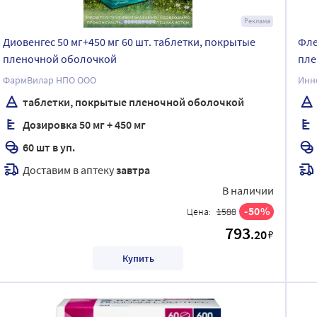
Реклама
Диовенгес 50 мг+450 мг 60 шт. таблетки, покрытые
Фле
пленочной оболочкой
пле
ФармВилар НПО ООО
Инн
таблетки, покрытые пленочной оболочкой
Дозировка 50 мг + 450 мг
60 шт в уп.
Доставим в аптеку
завтра
В наличии
50
Цена:
1588
793
.20
₽
Купить