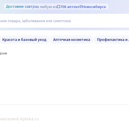
Доставим
завтра
в любую из
708 аптек
в
Новосибирск
Красота и базовый уход
Аптечная косметика
Профилактика и 
ирске
магазине Apteka.ru