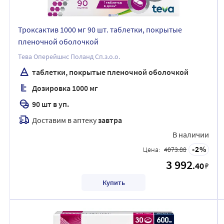
Троксактив 1000 мг 90 шт. таблетки, покрытые
пленочной оболочкой
Тева Оперейшнс Поланд Сп.з.о.о.
таблетки, покрытые пленочной оболочкой
Дозировка 1000 мг
90 шт в уп.
Доставим в аптеку
завтра
В наличии
2
Цена:
4073.88
3 992
.40
₽
Купить