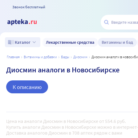
Звонок бесплатный
Лекарственные средства
Витамины и бад
Каталог
главная
витамины и добавки
бады
диосмин
диосмин аналоги в новосиб
Диосмин аналоги в Новосибирске
К описанию
Цена на аналоги Диосмин в Новосибирске от 554.6 руб.
Купить аналоги Диосмин в Новосибирске можно в интернет-
Доставка аналогов Диосмин в 708 аптек рядом с вами