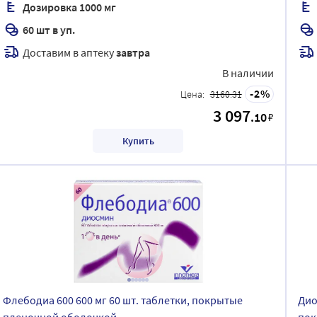
Дозировка 1000 мг
60 шт в уп.
Доставим в аптеку
завтра
В наличии
2
Цена:
3160.31
3 097
.10
₽
Купить
Флебодиа 600 600 мг 60 шт. таблетки, покрытые
Дио