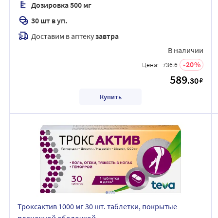
Дозировка 500 мг
30 шт в уп.
Доставим в аптеку
завтра
В наличии
20
Цена:
736.6
589
.30
₽
Купить
Троксактив 1000 мг 30 шт. таблетки, покрытые