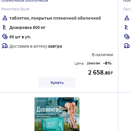
пленочной оболочкой
пок
Иннотера Шузи
Орг
таблетки, покрытые пленочной оболочкой
Дозировка 600 мг
60 шт в уп.
Доставим в аптеку
завтра
В наличии
6
Цена:
2843.64
2 658
.80
₽
Купить