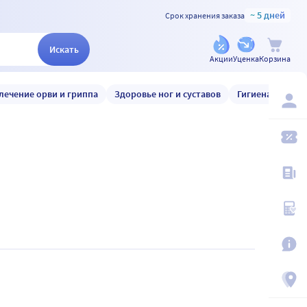
~ 5 дней
Срок хранения заказа
Искать
Акции
Уценка
Корзина
лечение орви и гриппа
Здоровье ног и суставов
Гигиена и уход