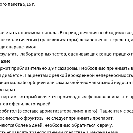
го пакета 5,15 г.
сочетать с приемом этанола. В период лечения необходимо во
нксиолитических (транквилизаторы) лекарственных средств, а
щих парацетамол.
езультаты лабораторных тестов, оценивающих концентрацию 
лазме.
ржит приблизительно 3,9 г сахарозы. Необходимо принимать в
м диабетом. Пациентам с редкой врожденной непереносимост
зной мальабсорбцией или сахаразной-изомальтазной недоста
репарат.
спартам, который является производным фенилаланина, что п
нтов с фенилкетонурией.
орбитол (в составе ароматизатора лимонного). Пациентам с ре
симостью фруктозы не следует принимать препарат.
яются более 5 дней, необходимо обратиться к врачу.
сть управлять транспортными средствами, механизмами