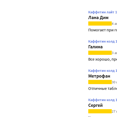
Каффетин лайт 1
Лана Дим
4 а
Помогает при 
Каффетин колд 1
Галина
3 а
Все хорошо, пр
Каффетин колд 1
Метрофан
30 
Отличные табле
Каффетин колд 1
Сергей
27 