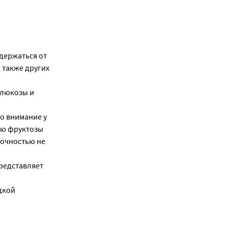
здержаться от
 также других
глюкозы и
о внимание у
ью фруктозы
точностью не
редставляет
дкой