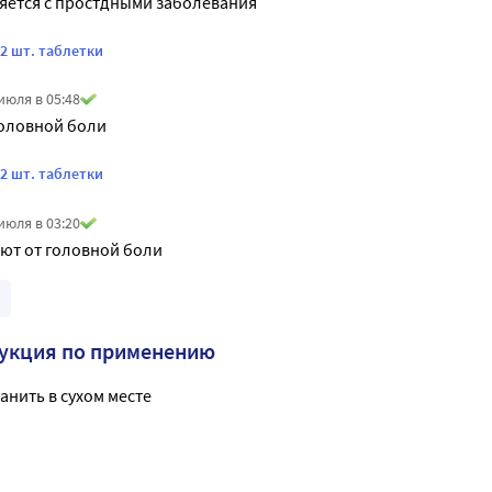
яется с простдными заболевания
2 шт. таблетки
июля в 05:48
головной боли
2 шт. таблетки
июля в 03:20
ют от головной боли
укция по применению
анить в сухом месте