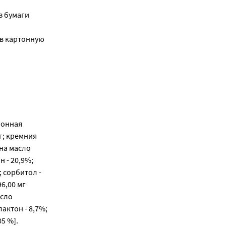
з бумаги
 в картонную
монная
мг; кремния
она масло
 - 20,9%;
; сорбитол -
6,00 мг
асло
актон - 8,7%;
05 %].