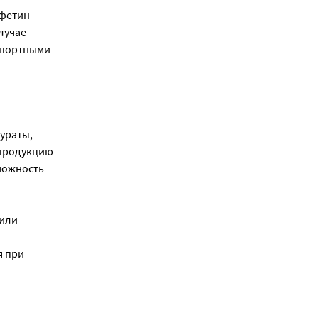
ффетин
лучае
нспортными
тураты,
 продукцию
можность
 или
я при