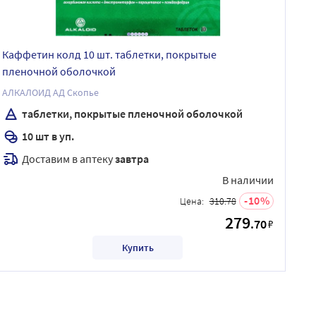
Каффетин колд 10 шт. таблетки, покрытые
пленочной оболочкой
АЛКАЛОИД АД Скопье
таблетки, покрытые пленочной оболочкой
10 шт в уп.
Доставим в аптеку
завтра
В наличии
10
Цена:
310.78
279
.70
₽
Купить