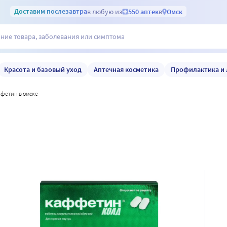
Доставим
послезавтра
в любую из
550 аптек
в
Омск
Красота и базовый уход
Аптечная косметика
Профилактика и 
ффетин в омске