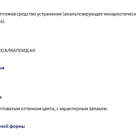
мптомов средство устранения (анальгезирующее ненаркотическ
к).
б.Х/АЛКАЛОИД АО
ия
а
лтоватым оттенком цвета, с характерным запахом.
нной формы