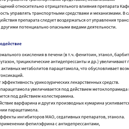
бщений относительно отрицательного влияния препарата Ка
ость управлять транспортными средствами и механизмами. В с
действия препарата следует воздержаться от управления тра
й другими потенциально опасными видами деятельности.
модействие
ального окисления в печени (в т.ч. фенитоин, этанол, барби
тазон, трициклические антидепрессанты и др.) увеличивают
активных метаболитов парацетамола, что обусловливает воз
токсикаций.
 эффективность урикозурических лекарственных средств.
 парацетамола увеличивается под действием метоклопрамида
ется под действием колестирамина.
йствие варфарина и других производных кумарина усиливаетс
нии парацетамола.
эффекты ингибиторов МАО, седативных препаратов, этанола.
применении фепилэфрина с антидепрессантами,