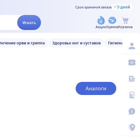
~ 5 дней
Срок хранения заказа
Искать
Акции
Уценка
Корзина
лечение орви и гриппа
Здоровье ног и суставов
Гигиена и уход
Аналоги