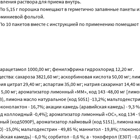
вления раствора для приема внутрь.
По 5,15 г порошка помещают в герметично запаянные пакеты и
миниевой фольгой.
 По 10 пакетов вместе с инструкцией по применению помещают
арацетамол 1000,00 мг; фенилэфрина гидрохлорид 12,20 мг.
ства: сахароза 3821,60 мг; аскорбиновая кислота 50,00 мг; ли
рия цитрат 29,40 мг; аспартам 35,00 мг; натрия сахаринат 14,40 
,00 мг; ароматизатор лимонный «ММ», код 143 -48,00 мг [лим
3), лимона масло натуральное (код 5051) -13,2%; мальтодекстрин
конолактон - 16,7%; акации камедь (аравийская камедь) - 9,3 %
д коллоидный -0,4%]; ароматизатор лимонный «ОС», код 134 - 9
ный (код5090Р), ароматизатор лаймовый (код 5151), лимона м
) -15,0%; мальтодекстрин - 49,85 %; маннитол - 19,8%; глюконол
кая камедь) - 6,0 %; сорбитол - 0,6 %; а - токоферол (Е307) - 0,