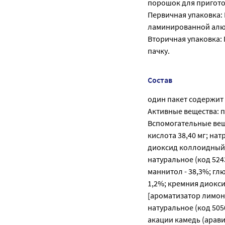
порошок для пригото
Первичная упаковка: 
ламинированной алю
Вторичная упаковка:
пачку.
Состав
один пакет содержит
Активные вещества: п
Вспомогательные веще
кислота 38,40 мг; нат
диоксид коллоидный 5
натуральное (код 524
маннитол - 38,3%; глю
1,2%; кремния диокси
[ароматизатор лимон
натуральное (код 5050
акации камедь (аравийс