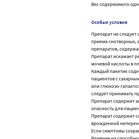
Вес содержимого одно
Особые условия
Препарат не следует 
приема снотворных, а
препаратов, содержа
Препарат искажает р
мочевой кислоты в п
Каждый пакетик соде
пациентов с сахарны
или глюкозо-галакто
следует принимать п
Препарат содержит а
опасность для пацие
Препарат содержит с
врожденной неперено
Если симптомы сохран
Влияние на способно