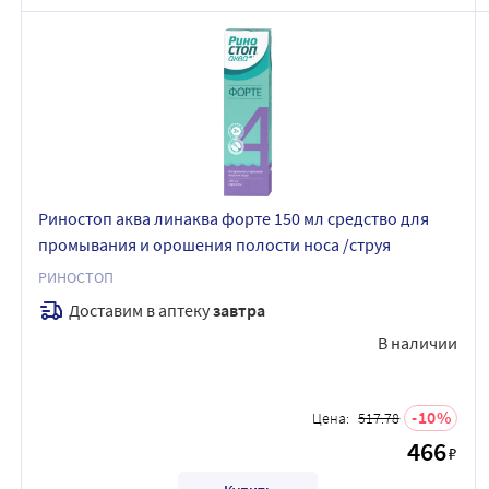
Риностоп аква линаква форте 150 мл средство для
промывания и орошения полости носа /струя
РИНОСТОП
Доставим в аптеку
завтра
В наличии
10
Цена:
517.78
466
₽