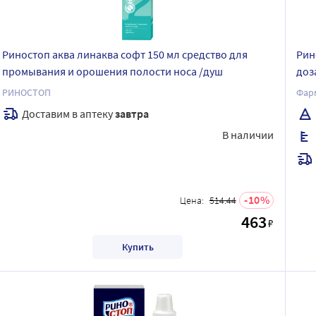
Риностоп аква линаква софт 150 мл средство для
Рин
промывания и орошения полости носа /душ
доз
мен
РИНОСТОП
Фар
Доставим в аптеку
завтра
В наличии
10
Цена:
514.44
463
₽
Купить