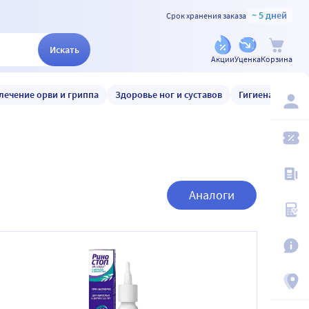
~ 5 дней
Срок хранения заказа
Искать
Акции
Уценка
Корзина
лечение орви и гриппа
Здоровье ног и суставов
Гигиена и уход
Аналоги