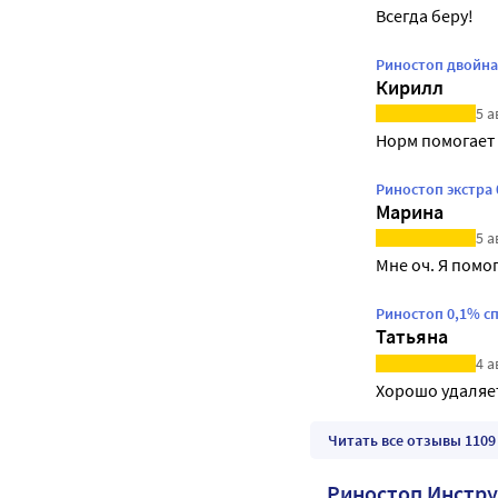
Всегда беру!
Риностоп двойная
Кирилл
5 а
Норм помогает 
Риностоп экстра 
Марина
5 а
Мне оч. Я помо
Риностоп 0,1% с
Татьяна
4 а
Хорошо удаляе
Читать все отзывы 1109
Риностоп Инстр