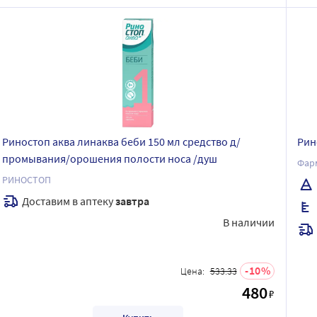
Риностоп аква линаква беби 150 мл средство д/
Рин
промывания/орошения полости носа /душ
Фар
РИНОСТОП
Доставим в аптеку
завтра
В наличии
10
Цена:
533.33
480
₽