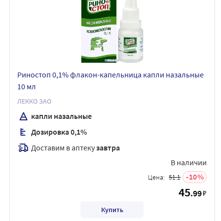
Риностоп 0,1% флакон-капельница капли назальные
10 мл
ЛЕККО ЗАО
капли назальные
Дозировка 0,1%
Доставим в аптеку
завтра
В наличии
10
Цена:
51.1
45
.99
₽
Купить