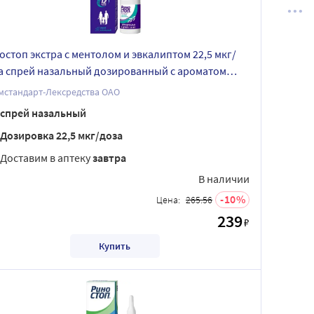
остоп экстра с ментолом и эвкалиптом 22,5 мкг/
а спрей назальный дозированный с ароматом
тола и эвкалипта 15 мл
мстандарт-Лексредства ОАО
спрей назальный
Дозировка 22,5 мкг/доза
Доставим в аптеку
завтра
В наличии
10
Цена:
265.56
239
₽
Купить