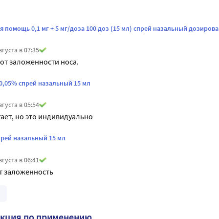
 помощь 0,1 мг + 5 мг/доза 100 доз (15 мл) спрей назальный дозиров
вгуста в 07:35
от заложенности носа.
0,05% спрей назальный 15 мл
вгуста в 05:54
гает, но это индивидуально
прей назальный 15 мл
вгуста в 06:41
т заложенность
укция по применению