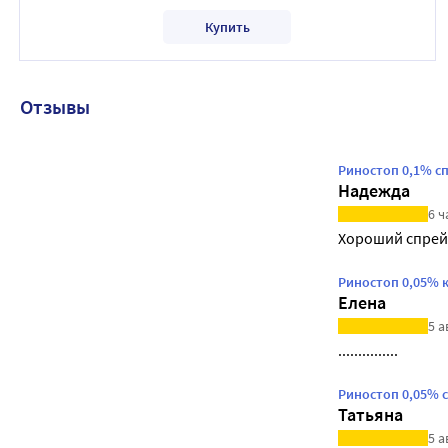
Купить
Отзывы
Риностоп 0,1% с
Надежда
6 ч
Хороший спрей
Риностоп 0,05% 
Елена
5 а
...............
Риностоп 0,05% 
Татьяна
5 а