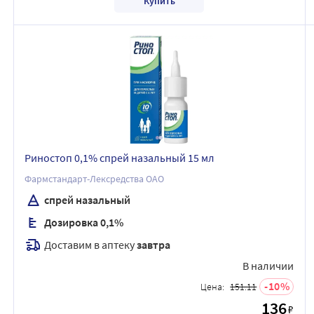
Купить
Риностоп 0,1% спрей назальный 15 мл
Фармстандарт-Лексредства ОАО
спрей назальный
Дозировка 0,1%
Доставим в аптеку
завтра
В наличии
10
Цена:
151.11
136
₽