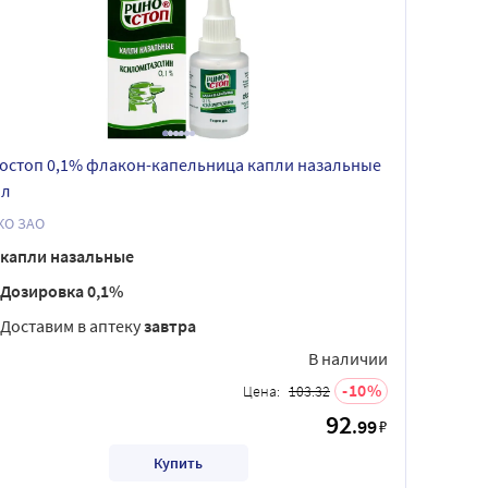
остоп 0,1% флакон-капельница капли назальные
мл
ЛЕККО ЗАО
капли назальные
Дозировка 0,1%
Доставим в аптеку
завтра
В наличии
10
Цена:
103.32
92
.99
₽
Купить