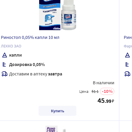
Риностоп 0,05% капли 10 мл
Рин
ЛЕККО ЗАО
Фар
капли
Дозировка 0,05%
Доставим в аптеку
завтра
В наличии
10
Цена:
51.1
45
.99
₽
Купить