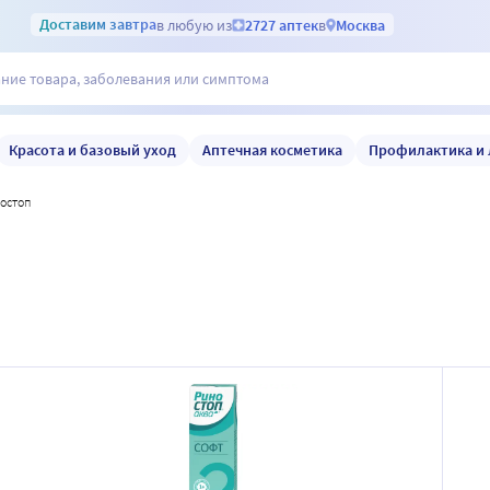
Доставим
завтра
в любую из
2727 аптек
в
Москва
Красота и базовый уход
Аптечная косметика
Профилактика и 
ностоп