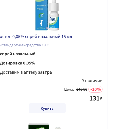
остоп 0,05% спрей назальный 15 мл
мстандарт-Лексредства ОАО
спрей назальный
Дозировка 0,05%
Доставим в аптеку
завтра
В наличии
10
Цена:
145.56
131
₽
Купить