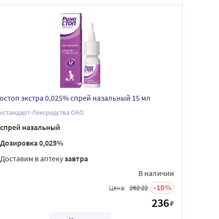
остоп экстра 0,025% спрей назальный 15 мл
мстандарт-Лексредства ОАО
спрей назальный
Дозировка 0,025%
Доставим в аптеку
завтра
В наличии
10
Цена:
262.22
236
₽