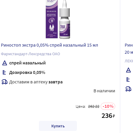
Риностоп экстра 0,05% спрей назальный 15 мл
Рин
20 
Фармстандарт-Лексредства ОАО
спрей назальный
Дозировка 0,05%
Доставим в аптеку
завтра
В наличии
10
Цена:
262.22
236
₽
Купить