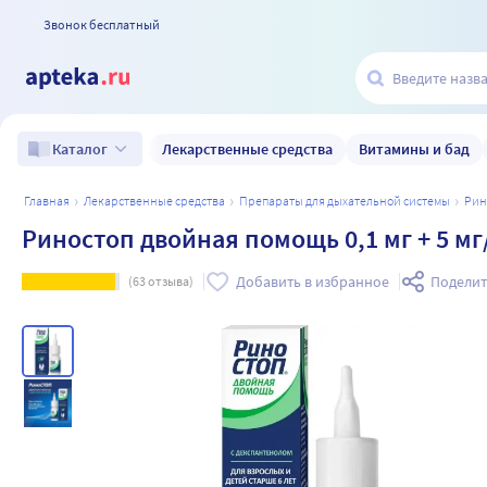
Звонок бесплатный
Лекарственные средства
Витамины и бад
Каталог
главная
лекарственные средства
препараты для дыхательной системы
ри
Риностоп двойная помощь 0,1 мг + 5 мг
Добавить в избранное
Поделит
(
63
отзыва)