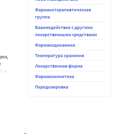
озах, 
Фармакотерапевтическая
группа
Взаимодействие с другими
лекарственными средствами
до 100 мкл.
Фармакодинамика
Температура хранения
оз, 
 
Лекарственная форма
 и 
Фармакокинетика
Передозировка
 
ем, 
еобходимо 
риску 