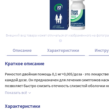
Внешний вид товара может отличаться от изображённого на фотогр
Описание
Характеристики
Инстру
Краткое описание
Риностоп двойная помощь 0,1 мг+0,005/доза - это лекарств
каждой дозе. Он предназначен для лечения симптомов насм
позволяет быстро снизить отечность слизистой оболочки н
хорошо переносится пациентами и может использоваться как 
Показать всё
длительного курса лечения. Перед применением рекоменду
Характеристики