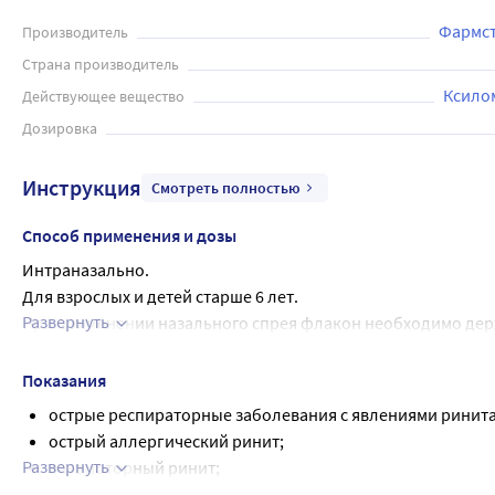
Фармст
Производитель
Страна производитель
Ксило
Действующее вещество
Дозировка
Инструкция
Смотреть полностью
Способ применения и дозы
Интраназально.
Для взрослых и детей старше 6 лет.
Развернуть
При применении назального спрея флакон необходимо дер
Перед применением необходимо очистить носовые ходы.
Во время впрыскивания нужно легко вдохнуть носом. Одно в
Показания
Продолжительность терапии 5-7 дней.
острые респираторные заболевания с явлениями ринита
Не следует применять более 7 дней. Продолжительность пр
острый аллергический ринит;
Повторное применение возможно только после перерыва в 
Развернуть
вазомоторный ринит;
Если через 5 дней лечения улучшения не наступает или си
синуситы;