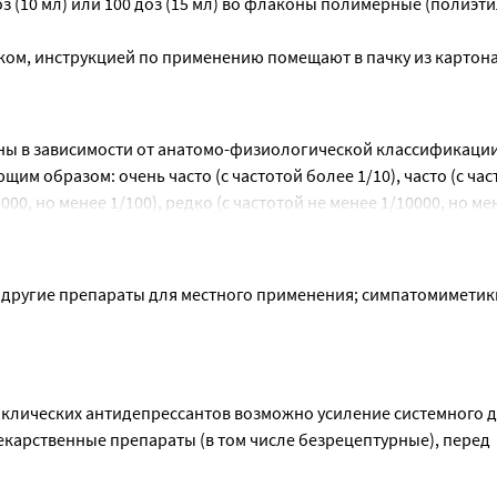
оз (10 мл) или 100 доз (15 мл) во флаконы полимерные (полиэт
рат противопоказан в период грудного вскармливания.
 при самостоятельном применении препарата. В случае отсутс
 что Вы могли бы быть беременной, или планируете беременно
обходимо обратиться к врачу.
ом, инструкцией по применению помещают в пачку из картона
ами и механизмами
кцией по применению препарат не оказывает влияние на спосо
о при появлении нежелательных явлений следует воздержаться
ы в зависимости от анатомо-физиологической классификации 
м образом: очень часто (с частотой более 1/10), часто (с част
000, но менее 1/100), редко (с частотой не менее 1/10000, но мен
та на основе имеющихся данных неизвестна).
талость (сонливость), галлюцинации (преимущественно у детей)
 другие препараты для местного применения; симпатомиметики
териального давления.
лических антидепрессантов возможно усиление системного д
, кровотечение из носа.
карственные препараты (в том числе безрецептурные), перед 
оса, чихание.