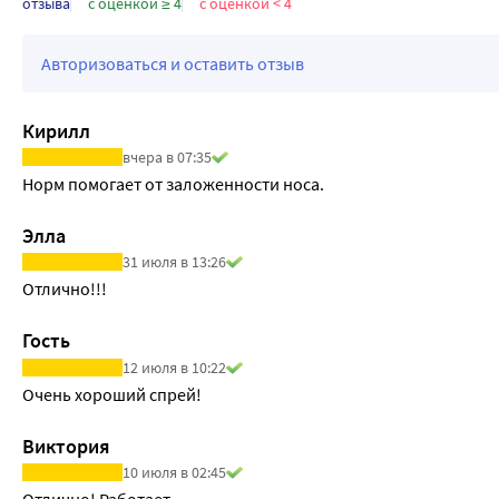
отзыва
с оценкой ≥ 4
с оценкой < 4
Авторизоваться и оставить отзыв
Кирилл
вчера в 07:35
Норм помогает от заложенности носа.
Элла
31 июля в 13:26
Отлично!!!
Гость
12 июля в 10:22
Очень хороший спрей!
Виктория
10 июля в 02:45
Отлично! Работает