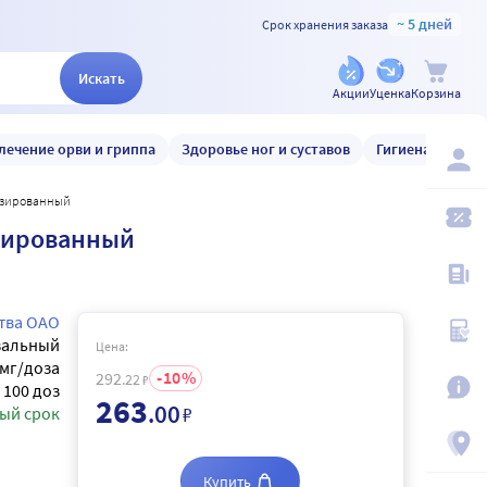
~ 5 дней
Срок хранения заказа
Искать
Акции
Уценка
Корзина
лечение орви и гриппа
Здоровье ног и суставов
Гигиена и уход
 дозированный
озированный
тва ОАО
зальный
Цена:
5 мг/доза
10
292
.22
₽
100 доз
263
.00
₽
ый срок
Купить