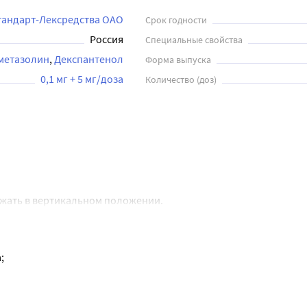
андарт-Лексредства ОАО
Срок годности
Россия
Специальные свойства
метазолин
Декспантенол
Форма выпуска
0,1 мг + 5 мг/доза
Количество (доз)
жать в вертикальном положении.
прыскивание в каждый носовой ход до 3-4 раз в день.
;
именения препарата у детей устанавливается после консультац
несколько дней.
мптомы усугубляются, или появляются новые симптомы, необход