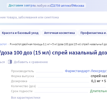
Доставим
завтра
в любую из
2759 аптек
в
Москва
Красота и базовый уход
Аптечная косметика
Профилактика и 
ностоп
Риностоп двойная помощь 0,1 мг + 5 мг/доза 100 доз (15 мл) спрей назальный
/доза 100 доз (15 мл) спрей назальный д
ься
Добавить к сравнению
Фармстандарт-Лексредс
Производитель
спрей на
Форма выпуска
0,1 мг + 
Дозировка
Количество (доз)
Длительн
Срок годности
Все характеристики