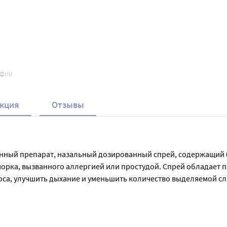
афии
кция
Отзывы
енный препарат, назальный дозированный спрей, содержащий 0,
орка, вызванного аллергией или простудой. Спрей обладает 
оса, улучшить дыхание и уменьшить количество выделяемой сли
взрослыми, так и детьми старше 6 лет. В упаковке находится 1
ется проконсультироваться с врачом.