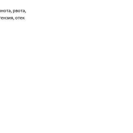
ненном виде.
ота, рвота, 
ензия, отек 
мпературы 
давления 
суживающие 