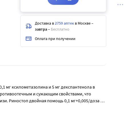
Доставка в
2759 аптек
в Москве
–
завтра
–
Бесплатно
Оплата при получении
1 мг ксилометазолина и 5 мг декспантенола в 
противоотечным и сужающим свойствами, что 
зи. Риностоп двойная помощь 0,1 мг+0,005/доза 
00 доз спрея объемом 15 мл, что достаточно для 