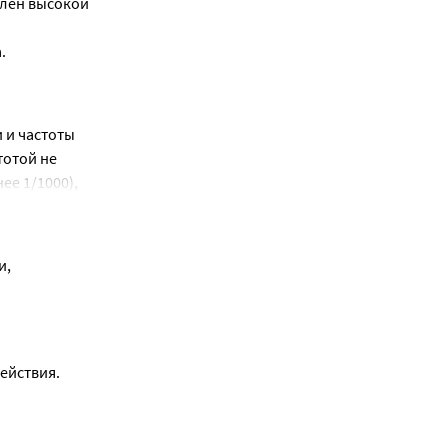
илен высокой 
твия 
сть, 
.
бность 
 от 
и частоты 
отой не 
ее 1/1000), 
.
, 
ействия.