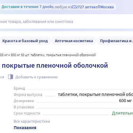
Доставим
в течение 7 дней
в любую из
2727 аптек
в
Москва
Красота и базовый уход
Аптечная косметика
Профилактика и 
600 мг + 300 мг 30 шт. таблетки, покрытые пленочной оболочкой
ки, покрытые пленочной оболочкой
ся
Добавить к сравнению
Бренд
таблетки, покрытые пленочной об
Форма выпуска
600 мг
Дозировка
В упаковке
Длительн
Срок годности
Все характеристики
Показания