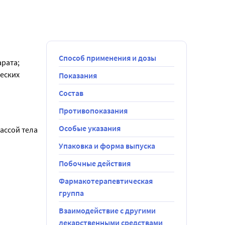
Способ применения и дозы
арата;
ческих
Показания
Состав
ежима
ка, боль в
Противопоказания
ирования));
щения, или
Особые указания
ссой тела 
ПРИНИМАЙТЕ
Упаковка и форма выпуска
ивести к
патитом или
Побочные действия
рственные
Фармакотерапевтическая
группа
иск
акавир, ни
Взаимодействие с другими
я
лекарственными средствами