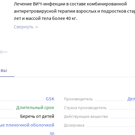
Лечение ВИЧ-инфекции в составе комбинированной
антиретровирусной терапии взрослых и подростков ста
лет и массой тела более 40 кг.
Свернуть
афии
ывы
GSK
Дел
Производитель
Длительный срок
Страна производитель
Беречь от детей
Действующее вещество
тые пленочной оболочкой
Дозировка
30