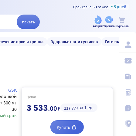
~ 5 дней
Срок хранения заказа
Искать
Акции
Уценка
Корзина
лечение орви и гриппа
Здоровье ног и суставов
Гигиена и уход
GSK
олочкой
Цена:
 + 300 мг
3 533
.00
за 1 ед.
₽
117
.77
₽
30
ый срок
Купить