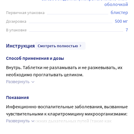
оболочкой
блистер
Первичная упаковка
500 мг
Дозировка
7
В упаковке
Инструкция
Смотреть полностью
Способ применения и дозы
Внутрь. Таблетки не разламывать и не разжевывать, их 
необходимо проглатывать целиком.
Развернуть
Взрослые
По 1 таблетке (500 мг) 1 раз в день во время еды.
При тяжелых инфекциях дозу увеличивают до 2 таблеток 
Показания
(1000 мг) 1 раз в день во время еды.
Инфекционно-воспалительные заболевания, вызванные 
Обычная продолжительность лечения составляет от 5 до 
чувствительными к кларитромицину микроорганизмами:
14 дней.
Развернуть
• инфекции нижних дыхательных путей (такие как 
Исключение составляют внебольничная пневмония и 
бронхит, пневмония);
синусит, которые требуют лечения от 6 до 14 дней.