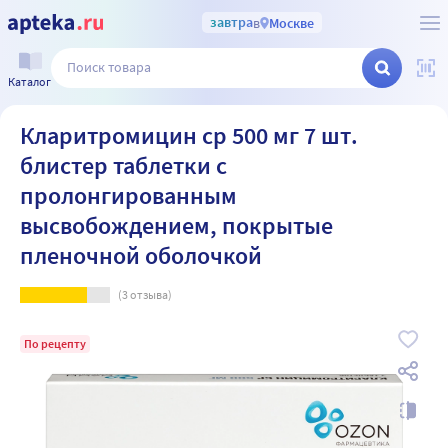
завтра
в
Москве
Каталог
Кларитромицин ср 500 мг 7 шт.
блистер таблетки с
пролонгированным
высвобождением, покрытые
пленочной оболочкой
(
3
отзыва)
По рецепту