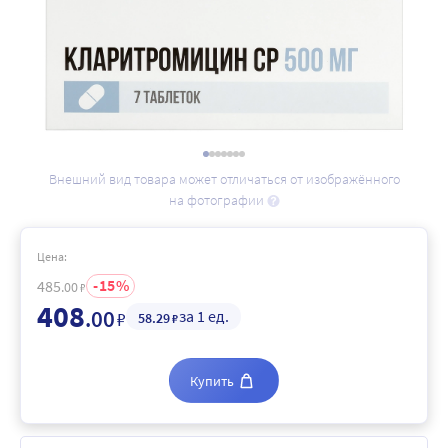
Внешний вид товара может отличаться от изображённого
на фотографии
Цена:
15
485
.00
₽
408
.00
за 1 ед.
₽
58
.29
₽
Купить