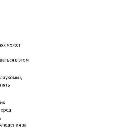
ях может 
аться в этом 
лаукомы), 
нять 
их 
еред 
 
людения за 