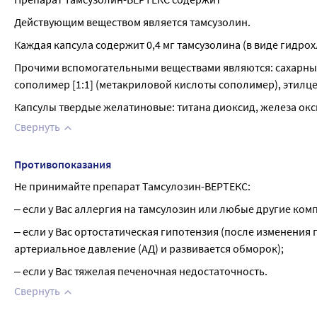
Действующим веществом является тамсузолин.
Каждая капсула содержит 0,4 мг тамсузолина (в виде гидрох
Прочими вспомогательными веществами являются: сахарные
сополимер [1:1] (метакриловой кислоты сополимер), этилц
Капсулы твердые желатиновые: титана диоксид, железа окс
Свернуть
Противопоказания
Не принимайте препарат Тамсулозин-ВЕРТЕКС:
‒ если у Вас аллергия на тамсулозин или любые другие ко
‒ если у Вас ортостатическая гипотензия (после изменения 
артериальное давление (АД) и развивается обморок);
‒ если у Вас тяжелая печеночная недостаточность.
Свернуть