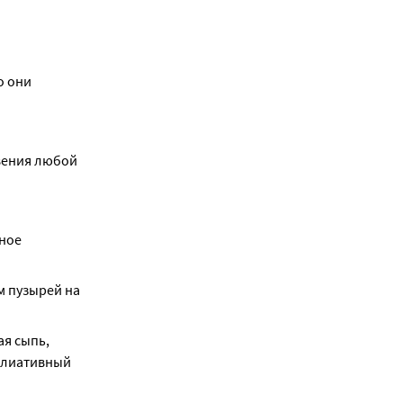
 они 
ения любой 
ное 
м пузырей на 
я сыпь, 
олиативный 