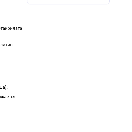
такрилата 
елатин.
ша);
ижается 