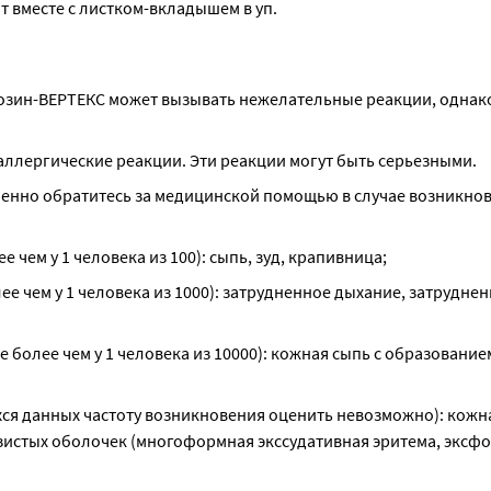
т вместе с листком-вкладышем в уп.
зин-ВЕРТЕКС может вызывать нежелательные реакции, однако
аллергические реакции. Эти реакции могут быть серьезными.
енно обратитесь за медицинской помощью в случае возникнов
:
 чем у 1 человека из 100): сыпь, зуд, крапивница;
е чем у 1 человека из 1000): затрудненное дыхание, затруднен
 более чем у 1 человека из 10000): кожная сыпь с образование
хся данных частоту возникновения оценить невозможно): кожна
зистых оболочек (многоформная экссудативная эритема, эксф