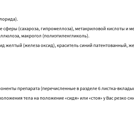
лорида).
 сферы (сахароза, гипромеллоза), метакриловой кислоты и ме
еллюлоза, макрогол (полиэтиленгликоль).
ид желтый (железа оксид), краситель синий патентованный, ж
мпоненты препарата (перечисленные в разделе 6 листка-вклады
положения тела на положение «сидя» или «стоя» у Вас резко сн