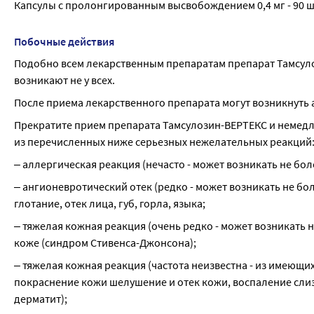
Капсулы с пролонгированным высвобождением 0,4 мг - 90 ш
Побочные действия
Подобно всем лекарственным препаратам препарат Тамсуло
возникают не у всех.
После приема лекарственного препарата могут возникнуть 
Прекратите прием препарата Тамсулозин-ВЕРТЕКС и немедл
из перечисленных ниже серьезных нежелательных реакций
‒ аллергическая реакция (нечасто - может возникать не более
‒ ангионевротический отек (редко - может возникать не боле
глотание, отек лица, губ, горла, языка;
‒ тяжелая кожная реакция (очень редко - может возникать не
коже (синдром Стивенса-Джонсона);
‒ тяжелая кожная реакция (частота неизвестна - из имеющи
покраснение кожи шелушение и отек кожи, воспаление сли
дерматит);