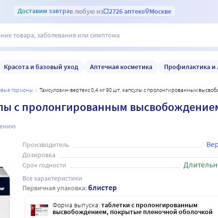
Доставим
завтра
в любую из
2726 аптек
в
Москве
Красота и базовый уход
Аптечная косметика
Профилактика и 
ловые гормоны
Тамсулозин-вертекс 0,4 мг 90 шт. капсулы с пролонгированным высво
псулы с пролонгированным высвобождение
нению
Вер
Производитель
Дозировка
Длительн
Срок годности
Все характеристики
блистер
Первичная упаковка:
Форма выпуска:
таблетки с пролонгированным
высвобождением, покрытые пленочной оболочкой