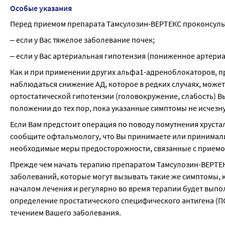
Особые указания
Перед приемом препарата Тамсулозин-ВЕРТЕКС проконсульт
‒ если у Вас тяжелое заболевание почек;
‒ если у Вас артериальная гипотензия (пониженное артери
Как и при применении других альфа1-адреноблокаторов, п
наблюдаться снижение АД, которое в редких случаях, може
ортостатической гипотензии (головокружение, слабость) Вы
положении до тех пор, пока указанные симптомы не исчезну
Если Вам предстоит операция по поводу помутнения хрустал
сообщите офтальмологу, что Вы принимаете или принимали
необходимые меры предосторожности, связанные с приемом
Прежде чем начать терапию препаратом Тамсулозин-ВЕРТЕКС
заболеваний, которые могут вызывать такие же симптомы, 
началом лечения и регулярно во время терапии будет выпол
определение простатического специфического антигена (П
течением Вашего заболевания.