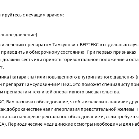
ируйтесь с лечащим врачом:
альное давление).
ри лечении препаратом Тамсулозин-ВЕРТЕКС в отдельных случа
т приводить к обморочному состоянию. При первых признаках 
 должны сесть или принять горизонтальное положение и остав
т.
ика (катаракты) или повышенного внутриглазного давления (г
 препарат Тамсулозин-ВЕРТЕКС. Это поможет специалисту при
 препарата и техникой оперативного вмешательства.
, Вам назначат обследование, чтобы исключить наличие друг
как доброкачественная гиперплазия предстательной железы. П
няться пальцевое ректальное обследование и, если требуется,
СА). Периодические медицинские осмотры необходимы для наб