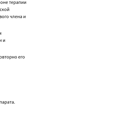
оне терапии 
ской 
ого члена и 
 
 и 
овторно его 
парата.