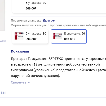
В упаковке:
30
569
.00
₽
Другое
Первичная упаковка:
Форма выпуска:
капсулы с пролонгированным высвобождением
В упаковке:
30
В упаковке:
90
599
.00
₽
869
.00
₽
афии
Показания
Препарат Тамсулозин-ВЕРТЕКС применяется у взрослых
в возрасте от 18 лет для лечения доброкачественной
гиперплазии (увеличение) предстательной железы (леч
нарушений мочеиспускания).
Свернуть
ывы