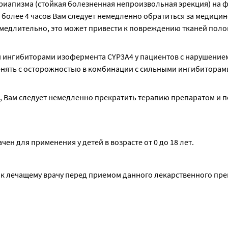
приапизма (стойкая болезненная непроизвольная эрекция) на ф
более 4 часов Вам следует немедленно обратиться за медицин
едлительно, это может привести к повреждению тканей полов
и ингибиторами изофермента CYP3A4 у пациентов с нарушением
нять с осторожностью в комбинации с сильными ингибиторами
), Вам следует немедленно прекратить терапию препаратом и п
н для применения у детей в возрасте от 0 до 18 лет.
ь к лечащему врачу перед приемом данного лекарственного пре