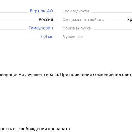
Вертекс АО
Срок годности
Россия
Хр
Специальные свойства
Тамсулозин
Форма выпуска
0,4 мг
В упаковке
мендациями лечащего врача. При появлении сомнений посовету
корость высвобождения препарата.