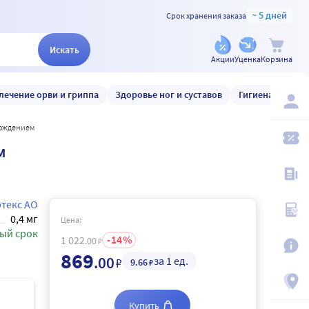
~ 5 дней
Срок хранения заказа
Искать
Акции
Уценка
Корзина
лечение орви и гриппа
Здоровье ног и суставов
Гигиена и уход
бождением
м
текс АО
0,4 мг
Цена:
ый срок
14
1 022
.00
₽
869
.00
за 1 ед.
₽
9
.66
₽
Купить