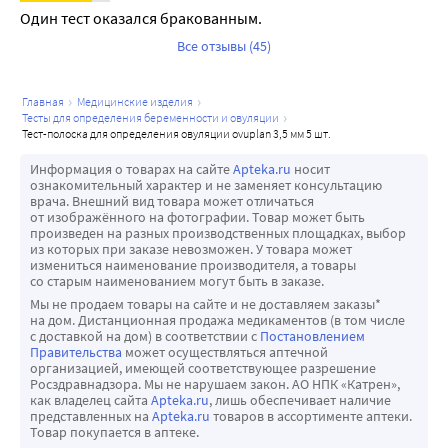
длинны Вашего обычного цикла желательно взять 
Один тест оказался бракованным. 
среднее значение трех последних циклов. Например, 
Все отзывы (45)
последние три цикла составляли 24, 26 и 28 дней, 
среднее значение будет (24+26+28)/3=26 дней. После 
главная
медицинские изделия
того, как Вы определили длину Вашего обычного цикла, 
тесты для определения беременности и овуляции
тест-полоска для определения овуляции ovuplan 3,5 мм 5 шт.
сверьтесь с таблицей для определения дня начала 
тестирования.
Информация о товарах на сайте
Apteka.ru
носит
В среднем требуется 3-5 дней ежедневного тестирования 
ознакомительный характер и не заменяет консультацию
врача. Внешний вид товара может отличаться
в одно и то же время. Каждый раз используйте новую 
от изображённого на фотографии. Товар может быть
тест-полоску.
произведен на разных производственных площадках, выбор
из которых при заказе невозможен. У товара может
Заканчивайте тестироваться, как только Вы обнаружили 
измениться наименование производителя, а товары
повышение уровня ЛГ гормона (положительный 
со старым наименованием могут быть в заказе.
Мы не продаем товары на сайте и не доставляем заказы*
результат).
на дом. Дистанционная продажа медикаментов (в том числе
с доставкой на дом) в соответствии с
Постановлением
Правительства
может осуществляться аптечной
организацией, имеющей соответствующее разрешение
Росздравнадзора. Мы не нарушаем закон. АО НПК «Катрен»,
как владелец сайта
Apteka.ru
, лишь обеспечивает наличие
представленных на
Apteka.ru
товаров в ассортименте аптеки.
Товар покупается в аптеке.