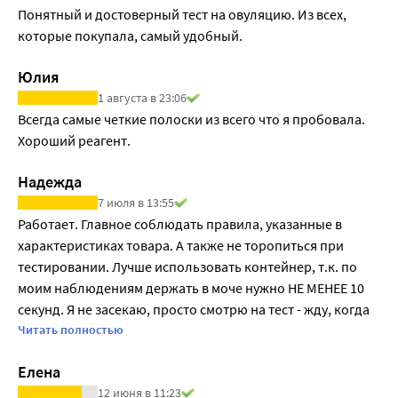
Если в течение трех-четырех менструальных циклов 
Понятный и достоверный тест на овуляцию. Из всех, 
увеличение ЛГ не обнаружено, обратитесь к врачу.
которые покупала, самый удобный.
Желательно сократить количество потребляемой 
жидкости приблизительно за 2 часа до сбора мочи.
Юлия
Потребление большого количества жидкости перед 
1 августа в 23:06
тестированием приведет к разбавлению гормона в моче.
Всегда самые четкие полоски из всего что я пробовала. 
Принцип тестирования основан на определении 
Хороший реагент.
количества роста лютеинизирующего гормона (ЛГ). 
Чувствительность теста 25 мМЕ/мл ЛГ в моче. Обычно 
Надежда
овуляция наступает примерно от 24 до 48 часов после 
7 июля в 13:55
начала повышения уровня ЛГ гормона. Этот промежуток 
Работает. Главное соблюдать правила, указанные в 
времени и есть наиболее благоприятный для зачатия 
характеристиках товара. А также не торопиться при 
ребенка.
тестировании. Лучше использовать контейнер, т.к. по 
До того, как начать использовать тест, Вы должны 
моим наблюдениям держать в моче нужно НЕ МЕНЕЕ 10 
определить длину Вашего обычного менструального 
секунд. Я не засекаю, просто смотрю на тест - жду, когда 
цикла. Длинна цикла определяется как количество дней 
полоска вся станет влажной, потом только оставляю в 
Читать полностью
от первого дня начала менструации (этот день считается) 
горизонтальном положении и засекаю 10 минут.
Елена
до первого дня начала следующей менструации (этот 
день не считается). Для более точного определения 
12 июня в 11:23