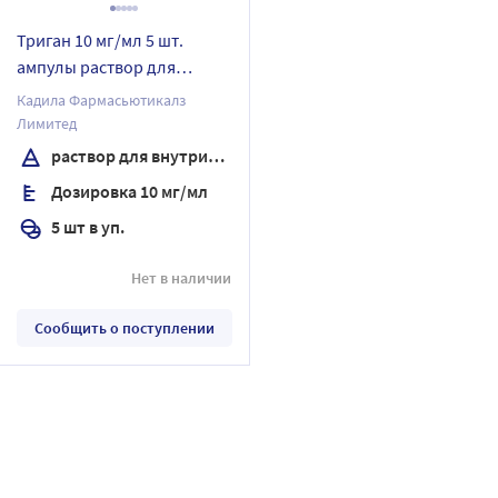
Триган 10 мг/мл 5 шт.
ампулы раствор для
внутримышечного
Кадила Фармасьютикалз
введения 2 мл
Лимитед
раствор для внутримышечного введения
Дозировка 10 мг/мл
5 шт в уп.
Нет в наличии
Сообщить о поступлении