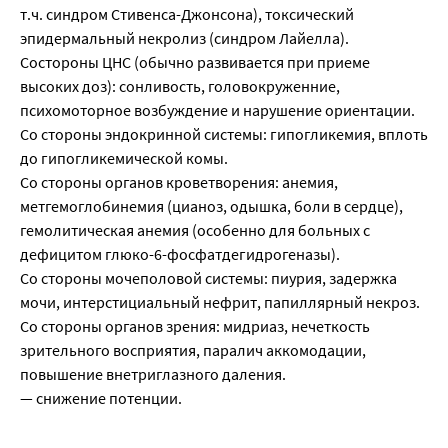
т.ч. синдром Стивенса-Джонсона), токсический
эпидермальный некролиз (синдром Лайелла).
Состороны ЦНС (обычно развивается при приеме
высоких доз): сонливость, головокруженние,
психомоторное возбуждение и нарушение ориентации.
Со стороны эндокринной системы: гипогликемия, вплоть
до гипогликемической комы.
Со стороны органов кроветворения: анемия,
метгемоглобинемия (цианоз, одышка, боли в сердце),
гемолитическая анемия (особенно для больных с
дефицитом глюко-6-фосфатдегидрогеназы).
Со стороны мочеполовой системы: пиурия, задержка
мочи, интерстициальный нефрит, папиллярный некроз.
Со стороны органов зрения: мидриаз, нечеткость
зрительного восприятия, паралич аккомодации,
повышение внетриглазного даления.
— снижение потенции.