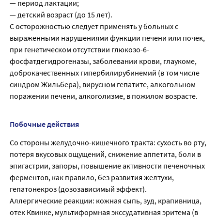
— период лактации;
— детский возраст (до 15 лет).
С осторожностью следует применять у больных с
выраженными нарушениями функции печени или почек,
при генетическом отсутствии глюкозо-6-
фосфатдегидрогеназы, заболевании крови, глаукоме,
доброкачественных гипербилирубинемий (в том числе
синдром Жильбера), вирусном гепатите, алкогольном
поражении печени, алкоголизме, в пожилом возрасте.
Побочные действия
Со стороны желудочно-кишечного тракта: сухость во рту,
потеря вкусовых ощущений, снижение аппетита, боли в
эпигастрии, запоры, повышение активности печеночных
ферментов, как правило, без развития желтухи,
гепатонекроз (дозозависимый эффект).
Аллергические реакции: кожная сыпь, зуд, крапивница,
отек Квинке, мультиформная экссудативная эритема (в