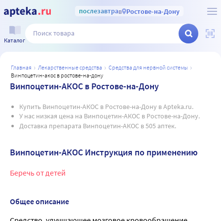
послезавтра
в
Ростове-на-Дону
Каталог
главная
лекарственные средства
средства для нервной системы
винпоцетин-акос в ростове-на-дону
Винпоцетин-АКОС в Ростове-на-Дону
Купить Винпоцетин-АКОС в Ростове-на-Дону в Apteka.ru.
У нас низкая цена на Винпоцетин-АКОС в Ростове-на-Дону.
Доставка препарата Винпоцетин-АКОС в 505 аптек.
Винпоцетин-АКОС Инструкция по применению
Беречь от детей
Общее описание
Средство, улучшающее мозговое кровообращение