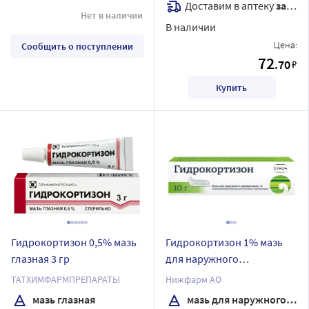
Доставим в аптеку
завтра
Нет в наличии
В наличии
Цена:
Сообщить о поступлении
72
.70
₽
Купить
Гидрокортизон 0,5% мазь
Гидрокортизон 1% мазь
глазная 3 гр
для наружного
применения 10 гр
ТАТХИМФАРМПРЕПАРАТЫ
Нижфарм АО
мазь глазная
мазь для наружного применения