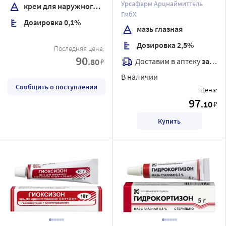
Урсафарм Арцнаймиттель
крем для наружного применения
ГмбХ
Дозировка 0,1%
мазь глазная
Дозировка 2,5%
Последняя цена:
90
Доставим в аптеку
завтра
.80
₽
В наличии
Сообщить о поступлении
Цена:
97
.10
₽
Купить