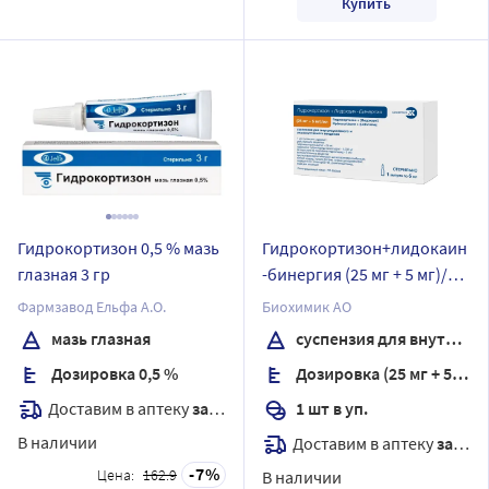
Купить
Гидрокортизон 0,5 % мазь
Гидрокортизон+лидокаин
глазная 3 гр
-бинергия (25 мг + 5 мг)/мл
1 шт. ампулы суспензия
Фармзавод Ельфа А.О.
Биохимик АО
для внутрисуставного и
мазь глазная
суспензия для внутрисуставного введения
околосуставного введения
Дозировка 0,5 %
Дозировка (25 мг + 5 мг)/мл
5 мл
Доставим в аптеку
завтра
1 шт в уп.
В наличии
Доставим в аптеку
завтра
7
Цена:
162.9
В наличии