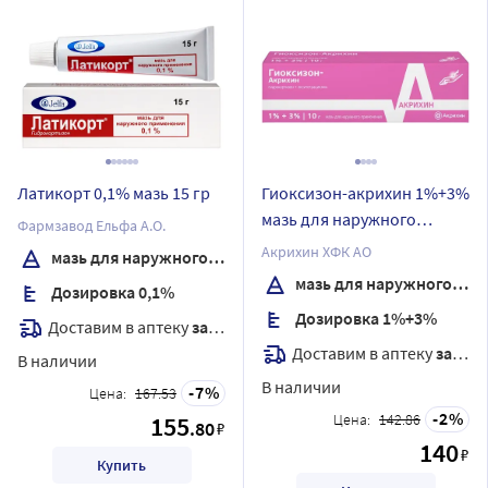
Латикорт 0,1% мазь 15 гр
Гиоксизон-акрихин 1%+3%
мазь для наружного
Фармзавод Ельфа А.О.
применения 10 гр
Акрихин ХФК АО
мазь для наружного применения
мазь для наружного применения
Дозировка 0,1%
Дозировка 1%+3%
Доставим в аптеку
завтра
Доставим в аптеку
завтра
В наличии
В наличии
7
Цена:
167.53
2
155
Цена:
142.86
.80
₽
140
₽
Купить