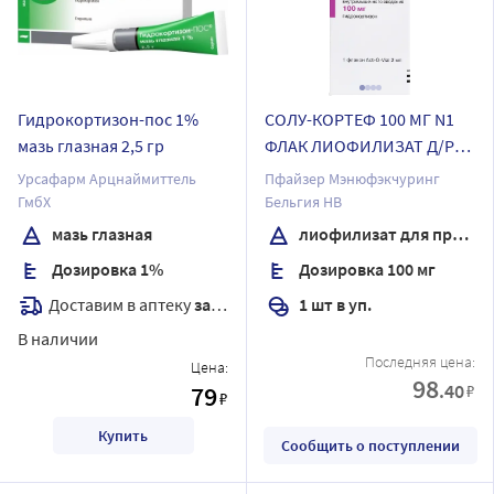
Гидрокортизон-пос 1%
СОЛУ-КОРТЕФ 100 МГ N1
мазь глазная 2,5 гр
ФЛАК ЛИОФИЛИЗАТ Д/Р-
РА В/В В/
Урсафарм Арцнаймиттель
Пфайзер Мэнюфэкчуринг
М+РАСТВОРИТЕЛЬ
ГмбХ
Бельгия НВ
мазь глазная
лиофилизат для приготовления раствора для внутривенного и внутримышечного введения
Дозировка 1%
Дозировка 100 мг
Доставим в аптеку
завтра
1 шт в уп.
В наличии
Последняя цена:
Цена:
98
.40
79
₽
₽
Купить
Сообщить о поступлении