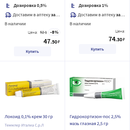
Дозировка 0,5%
Дозировка 1%
Доставим в аптеку
завтра
Доставим в аптеку
завтра
В наличии
В наличии
Цена:
8
Цена:
52.1
74
.30
₽
47
.50
₽
Купить
Купить
Локоид 0,1% крем 30 гр
Гидрокортизон-пос 2,5%
мазь глазная 2,5 гр
Теммлер Италиа С.р.Л