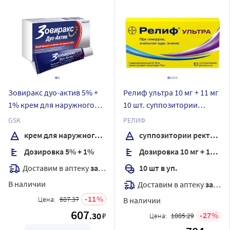
Зовиракс дуо-актив 5% +
Релиф ультра 10 мг + 11 мг
1% крем для наружного
10 шт. суппозитории
применения 2 гр
ректальные
GSK
РЕЛИФ
крем для наружного применения
суппозитории ректальные
Дозировка 5% + 1%
Дозировка 10 мг + 11 мг
Доставим в аптеку
завтра
10 шт в уп.
В наличии
Доставим в аптеку
завтра
11
Цена:
687.37
В наличии
607
.30
27
₽
Цена:
1085.29