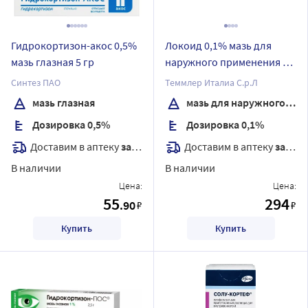
Гидрокортизон-акос 0,5%
Локоид 0,1% мазь для
мазь глазная 5 гр
наружного применения 30
гр
Синтез ПАО
Теммлер Италиа С.р.Л
мазь глазная
мазь для наружного применения
Дозировка 0,5%
Дозировка 0,1%
Доставим в аптеку
завтра
Доставим в аптеку
завтра
В наличии
В наличии
Цена:
Цена:
55
294
.90
₽
₽
Купить
Купить