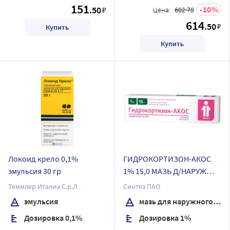
151
.50
10
₽
Цена:
682.78
614
.50
₽
Купить
Купить
Локоид крело 0,1%
ГИДРОКОРТИЗОН-АКОС
эмульсия 30 гр
1% 15,0 МАЗЬ Д/НАРУЖ
ПРИМ
Теммлер Италиа С.р.Л
Синтез ПАО
эмульсия
мазь для наружного применения
Дозировка 0,1%
Дозировка 1%