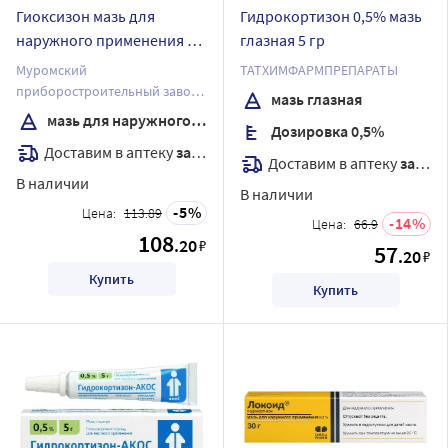
Гиоксизон мазь для
Гидрокортизон 0,5% мазь
наружного применения 10
глазная 5 гр
гр
Муромский
ТАТХИМФАРМПРЕПАРАТЫ
приборостроительный завод
мазь глазная
АО
мазь для наружного применения
Дозировка 0,5%
Доставим в аптеку
завтра
Доставим в аптеку
завтра
В наличии
В наличии
5
Цена:
113.89
14
Цена:
66.9
108
.20
₽
57
.20
₽
Купить
Купить