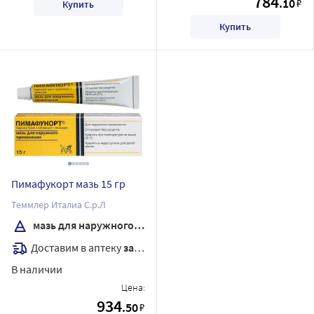
784
.10
₽
Купить
Купить
Пимафукорт мазь 15 гр
Теммлер Италиа С.р.Л
мазь для наружного применения
Доставим в аптеку
завтра
В наличии
Цена:
934
.50
₽