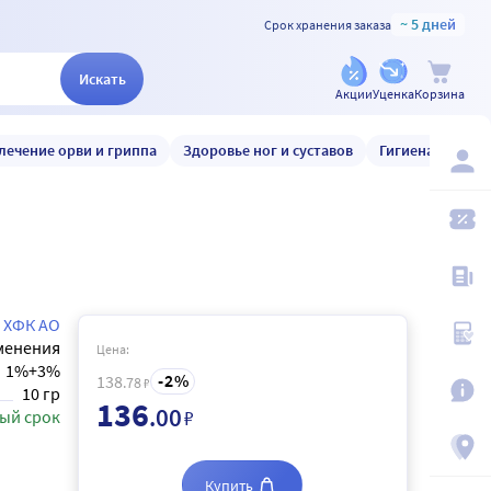
~ 5 дней
Срок хранения заказа
Искать
Акции
Уценка
Корзина
лечение орви и гриппа
Здоровье ног и суставов
Гигиена и уход
 ХФК АО
менения
Цена:
1%+3%
2
138
.78
₽
10 гр
136
.00
₽
ый срок
Купить