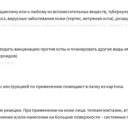
циклину или к любому из вспомогательных веществ, туберкулез
, вирусные заболевания кожи (герпес, ветряная оспа), розаце
поствакцинальные кожные реакции; беременность, период гр
водить вакцинацию против оспы и планировать другие виды и
ероидов).
олочки.
е поверхности кожи и под окклюзионные повязки.
чение должно быть коротким из-за повышенного всасывания и
те с инструкцией по применению помещают в пачку из картона.
жет вызывать аллергические реакции, в том числе отсроченн
е реакции. При применении на коже лица: телеангиэктазии, а
енении и/или нанесении на большие поверхности – системные 