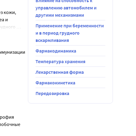
Влияние на способность к
управлению автомобилем и
 кожи, 
другими механизмами
а и 
Применение при беременности
удного 
и в период грудного
вскармливания
Фармакодинамика
ммунизации 
Температура хранения
Лекарственная форма
 
Фармакокинетика
Передозировка
ые.
трофия 
побочные 