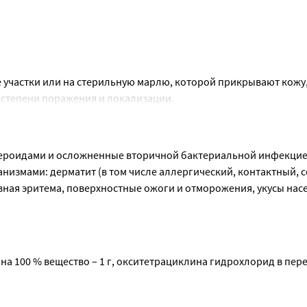
ые участки или на стерильную марлю, которой прикрывают кожу,
 степени поражения и локализации.
на коже лица мазь наносится 1 раз в сутки тонким слоем или т
при этом курс лечения не должен превышать 7-10 дней.
 кожи коротким курсом (в течение 5-7 дней).
ероидами и осложненные вторичной бактериальной инфекцией
измами: дерматит (в том числе аллергический, контактный, с
вная эритема, поверхностные ожоги и отморожения, укусы нас
а 100 % вещество – 1 г, окситетрациклина гидрохлорид в перес
рафин жидкий (вазелиновое масло), вазелин.