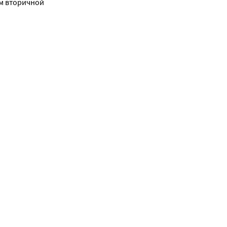
м вторичной 
 нарушений.