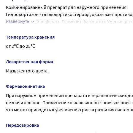
Комбинированный препарат для наружного применения.
Гидрокортизон - глюкокортикостероид, оказывает противо
Развернуть
противозудный эффекты. Тормозит фагоцитоз. Уменьшает 
за счет угнетения активности фосфолипазы А2. Угнетает в
противовоспалительным действием; тормозит освобождение
Температура хранения
синтез белков и отложение коллагена в коже, препятствуе
от 2℃ до 25℃
Окситетрациклин - антибиотик из группы тетрациклинов, о
грамположительных и грамотрицательных бактерий, Rickettsi
Лекарственная форма
Мазь желтого цвета.
Фармакокинетика
При наружном применении препарата в терапевтических доз
незначительное. Применение окклюзионных повязок повыш
что может приводить к увеличению риска развития систем
Передозировка