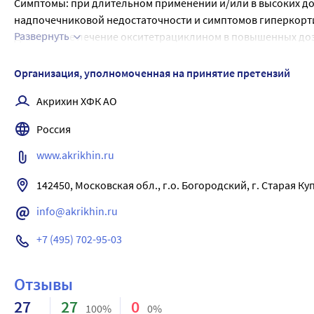
Симптомы: при длительном применении и/или в высоких до
надпочечниковой недостаточности и симптомов гиперкорт
Развернуть
Длительное лечение окситетрациклином в повышенных доз
Лечение: отмена препарата. Соответствующая симптоматич
Взаимодействие с другими лекарственными средствами
Организация, уполномоченная на принятие претензий
Не изучалось.
Акрихин ХФК АО
Россия
www.akrikhin.ru
142450, Московская обл., г.о. Богородский, г. Старая Куп
info@akrikhin.ru
+7 (495) 702-95-03
Отзывы
27
27
0
100%
0%