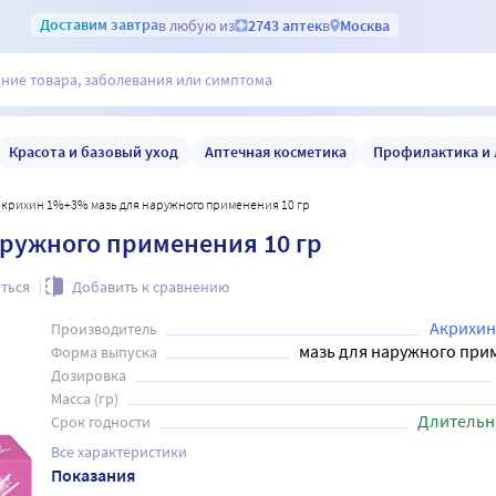
Доставим
завтра
в любую из
2743 аптек
в
Москва
Красота и базовый уход
Аптечная косметика
Профилактика и 
акрихин 1%+3% мазь для наружного применения 10 гр
ружного применения 10 гр
ться
Добавить к сравнению
Акрихин
Производитель
мазь для наружного при
Форма выпуска
Дозировка
Масса (гр)
Длительн
Срок годности
Все характеристики
Показания