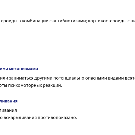
рукции, или они усугубляются, или Вы заметили любые другие
чу.
ероиды в комбинации с антибиотиками; кортикостероиды с ни
гими механизмами
 или заниматься другими потенциально опасными видами деяте
оты психомоторных реакций.
мливания
мливания
го вскармливания противопоказано.