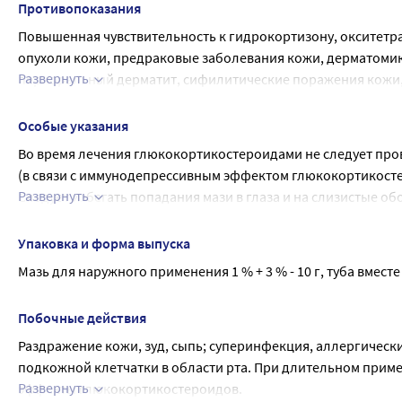
Противопоказания
Повышенная чувствительность к гидрокортизону, окситетра
опухоли кожи, предраковые заболевания кожи, дерматомикоз
Развернуть
периоральный дерматит, сифилитические поражения кожи, 
вскармливания, детский возраст до 2 лет.
Особые указания
Во время лечения глюкокортикостероидами не следует про
(в связи с иммунодепрессивным эффектом глюкокортикост
Развернуть
Следует избегать попадания мази в глаза и на слизистые об
У детей следует избегать нанесения препарата на обширны
При необходимости применения препарата на коже лица ле
Упаковка и форма выпуска
возможности появления побочного действия.
Мазь для наружного применения 1 % + 3 % - 10 г, туба вмес
Препарат содержит метилпарагидроксибензоат, который мо
Побочные действия
Раздражение кожи, зуд, сыпь; суперинфекция, аллергически
подкожной клетчатки в области рта. При длительном прим
Развернуть
эффекты глюкокортикостероидов.