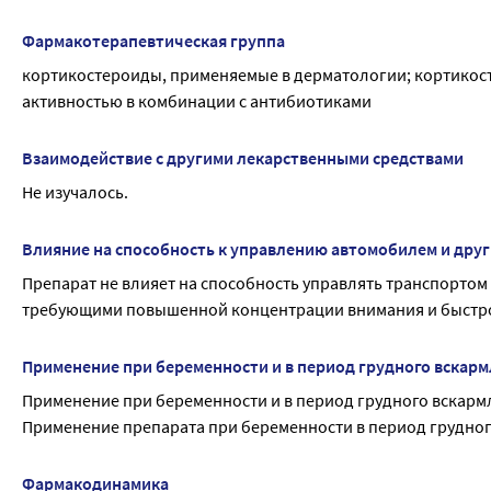
Если у Вас отмечаются побочные эффекты, указанные в инст
эффекты, не указанные в инструкции, сообщите об этом вра
Фармакотерапевтическая группа
кортикостероиды, применяемые в дерматологии; кортикост
активностью в комбинации с антибиотиками
Взаимодействие с другими лекарственными средствами
Не изучалось.
Влияние на способность к управлению автомобилем и дру
Препарат не влияет на способность управлять транспортом
требующими повышенной концентрации внимания и быстр
Применение при беременности и в период грудного вскар
Применение при беременности и в период грудного вскар
Применение препарата при беременности в период грудно
Фармакодинамика