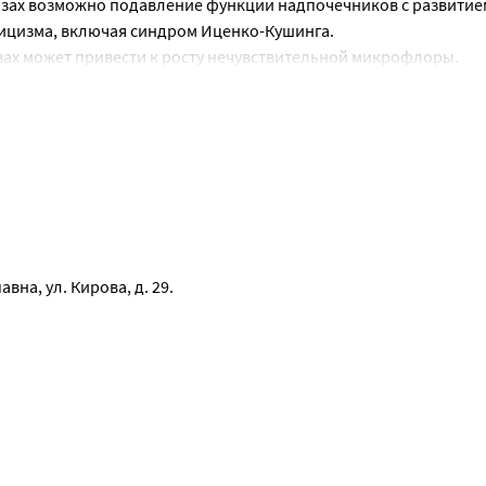
зах возможно подавление функции надпочечников с развитие
ицизма, включая синдром Иценко-Кушинга.
ах может привести к росту нечувствительной микрофлоры.
еская терапия. При необходимости - коррекция электролитных
авна, ул. Кирова, д. 29.