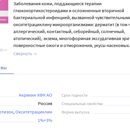
Заболевания кожи, поддающиеся терапии
глюкокортикостероидами и осложненные вторичной
бактериальной инфекцией, вызванной чувствительными
окситетрациклину микроорганизмами: дерматит (в том 
аллергический, контактный, себорейный, солнечный,
атопический), экзема, многоформная экссудативная эри
поверхностные ожоги и отморожения, укусы насекомых.
афии
Свернуть
ывы
Акрихин ХФК АО
Срок годности
Россия
Специальные свойства
ртизон
Окситетрациклин
Форма выпуска
1%+3%