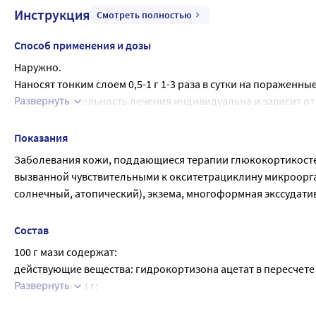
Инструкция
Смотреть полностью
Способ применения и дозы
Наружно.
Наносят тонким слоем 0,5-1 г 1-3 раза в сутки на пораженн
Развернуть
бинтом. Длительность лечения индивидуальна и зависит от
Курс лечения не должен превышать 14 дней. При применении 
элементы, избегая нанесения на периорбитальную область, 
Показания
У детей старше 2-х лет применяют на ограниченных участках
Заболевания кожи, поддающиеся терапии глюкокортикост
вызванной чувствительными к окситетрациклину микроорган
солнечный, атопический), экзема, многоформная экссудати
Состав
100 г мази содержат:
действующие вещества: гидрокортизона ацетат в пересчете н
Развернуть
% вещество – 3 г;
вспомогательные вещества: метилпарагидроксибензоат, па