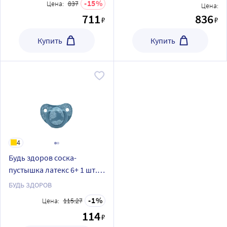
15
Цена:
837
Цена:
711
836
₽
₽
Купить
Купить
4
Будь здоров соска-
пустышка латекс 6+ 1 шт./л
0010
БУДЬ ЗДОРОВ
1
Цена:
115.27
114
₽