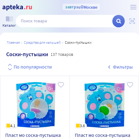
завтра
в
Москве
Каталог
главная
средства для малышей
соски-пустышки
Соски-пустышки
137 товаров
По популярности
Фильтры
4.1
3.6
Пласт мо соска-пустышка
Пласт мо соска-пустышка