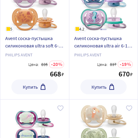
5
4.2
Avent соска-пустышка
Avent соска-пустышка
силиконовая ultra soft 6-18
силиконовая ultra air 6-18
мес 1 шт. scf091/18
мес 2 шт. scf085/61
PHILIPS AVENT
PHILIPS AVENT
20
19
Цена:
835
Цена:
837
668
670
₽
₽
Купить
Купить