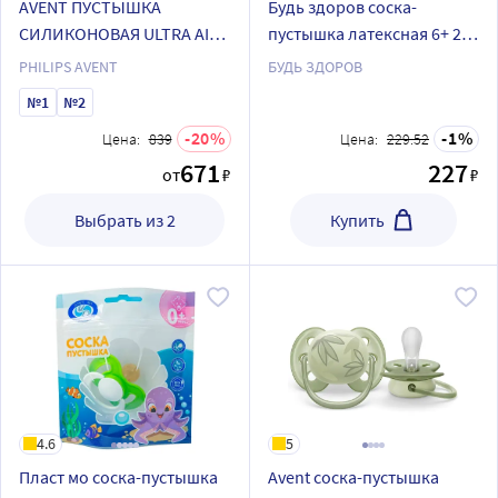
AVENT ПУСТЫШКА
Будь здоров соска-
СИЛИКОНОВАЯ ULTRA AIR
пустышка латексная 6+ 2
18МЕС+ N2
шт./л 0004
PHILIPS AVENT
БУДЬ ЗДОРОВ
№1
№2
20
1
Цена:
839
Цена:
229.52
671
227
от
₽
₽
Выбрать из 2
Купить
4.6
5
Пласт мо соска-пустышка
Avent соска-пустышка