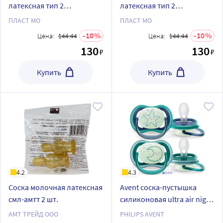
латексная тип 2
латексная тип 2
исполнение а ромашка 2
исполнение а ромашка
ПЛАСТ МО
ПЛАСТ МО
10
10
Цена:
144.44
Цена:
144.44
130
130
₽
₽
Купить
Купить
4.2
4.3
Соска молочная латексная
Avent соска-пустышка
смл-амтт 2 шт.
силиконовая ultra air night
6-18 мес 2 шт. scf376/13
АМТ ТРЕЙД ООО
PHILIPS AVENT