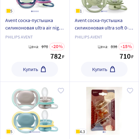
5
1
Avent соска-пустышка
Avent соска-пустышка
силиконовая ultra air night
силиконовая ultra soft 0-6
6-18 мес 2 шт. scf376/14
мес 2 шт. scf091/07
PHILIPS AVENT
PHILIPS AVENT
20
15
Цена:
978
Цена:
836
782
710
₽
₽
Купить
Купить
5
4.3