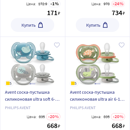
1
24
Цена:
172.9
Цена:
978
171
734
₽
₽
Купить
Купить
5
5
Avent соска-пустышка
Avent соска-пустышка
силиконовая ultra soft 6-18
силиконовая ultra air 6-18
мес 2 шт. scf091/15
мес 2 шт. scf085/60
PHILIPS AVENT
PHILIPS AVENT
20
20
Цена:
835
Цена:
835
668
668
₽
₽