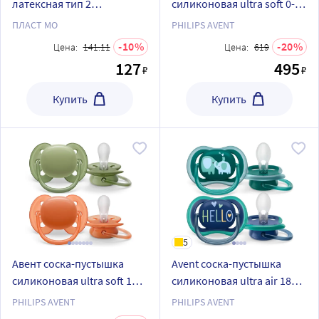
латексная тип 2
силиконовая ultra soft 0-6
исполнение б бантик
мес 1 шт. scf092/02
ПЛАСТ МО
PHILIPS AVENT
10
20
Цена:
141.11
Цена:
619
127
495
₽
₽
Купить
Купить
5
Авент соска-пустышка
Avent соска-пустышка
силиконовая ultra soft 18
силиконовая ultra air 18
мес 2 шт. scf093/01
мес+ 2 шт. scf349/18
PHILIPS AVENT
PHILIPS AVENT