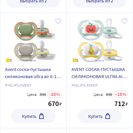
Выбрать из 2
Выбрать из 2
5
5
Avent соска-пустышка
AVENT СОСКА-ПУСТЫШКА
силиконовая ultra air 6-18
СИЛИКОНОВАЯ ULTRA AIR
мес 2 шт. scf085/20
N2
PHILIPS AVENT
PHILIPS AVENT
20
15
Цена:
838
Цена:
838
670
712
₽
₽
Купить
Купить