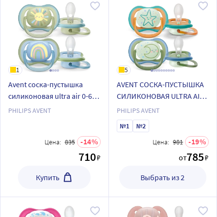
1
5
Avent соска-пустышка
AVENT СОСКА-ПУСТЫШКА
силиконовая ultra air 0-6
СИЛИКОНОВАЯ ULTRA AIR
мес 2 шт. scf085/58
NIGHT 18МЕС+ N2
PHILIPS AVENT
PHILIPS AVENT
№1
№2
14
19
Цена:
835
Цена:
981
710
785
₽
от
₽
Купить
Выбрать из 2