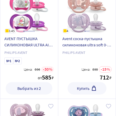
3.45
4
AVENT ПУСТЫШКА
Avent соска-пустышка
СИЛИКОНОВАЯ ULTRA AIR
силиконовая ultra soft 0-6
6-18МЕС N2 /РИСУНОК
мес 2 шт. scf091/09
PHILIPS AVENT
PHILIPS AVENT
№1
№2
30
15
Цена:
836
Цена:
838
585
712
от
₽
₽
Выбрать из 2
Купить