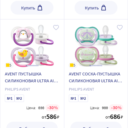
Купить
Купить
5
5
AVENT ПУСТЫШКА
AVENT СОСКА-ПУСТЫШКА
СИЛИКОНОВАЯ ULTRA AIR
СИЛИКОНОВАЯ ULTRA AIR
0-6МЕС N2 /РИСУНОК
NIGHT 0-6МЕС N2
PHILIPS AVENT
PHILIPS AVENT
№1
№2
№1
№2
30
30
Цена:
838
Цена:
980
586
686
от
₽
от
₽