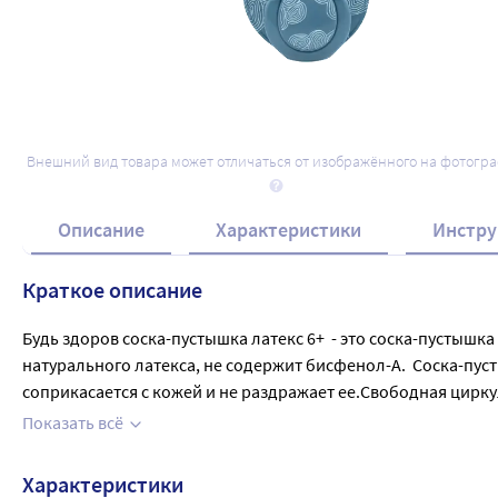
Внешний вид товара может отличаться от изображённого на фотогр
Описание
Характеристики
Инстру
Краткое описание
Будь здоров соска-пустышка латекс 6+  - это соска-пустышк
натурального латекса, не содержит бисфенол-А.  Соска-пус
соприкасается с кожей и не раздражает ее.Свободная цирку
детей с 6 мес и старше. Перед первым и каждым последующи
Показать всё
одновременно использовать 3-5 сосок-пустышек.
Характеристики