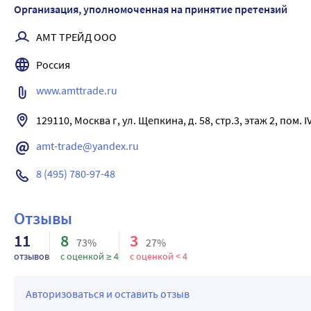
Организация, уполномоченная на принятие претензий
Соска-пустышка имеет дренажные отверстия.
Не содержит бисфенол-А.
АМТ ТРЕЙД ООО
Круглая форма подходит практически всем детям.
Россия
100% натуральный латекс.
Свободная циркуляция воздуха в сосковой части .
www.amttrade.ru
amt-trade@yandex.ru
8 (495) 780-97-48
Отзывы
11
8
3
73%
27%
отзывов
с оценкой ≥ 4
с оценкой < 4
Авторизоваться и оставить отзыв