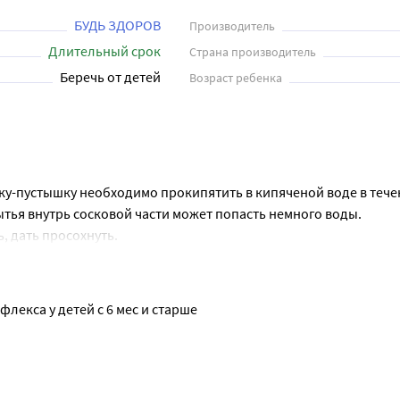
БУДЬ ЗДОРОВ
Производитель
Длительный срок
Страна производитель
Беречь от детей
Возраст ребенка
-пустышку необходимо прокипятить в кипяченой воде в течен
тья внутрь сосковой части может попасть немного воды.
, дать просохнуть.
.
промывают теплой водой и высушивают при комнатной темпера
лекса у детей с 6 мес и старше
ышек.