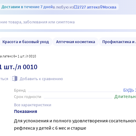
Доставим
в течение 7 дней
в любую из
2727 аптек
в
Москва
Красота и базовый уход
Аптечная косметика
Профилактика и 
а латекс 6+ 1 шт./л 0010
 шт./л 0010
ться
Добавить к сравнению
БУДЬ
Бренд
Длительн
Срок годности
Все характеристики
Показания
Для успокоения и полного удовлетворения сосательног
рефлекса у детей с 6 мес и старше