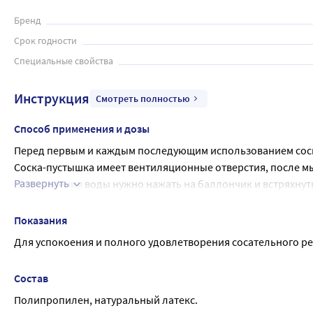
Бренд
Срок годности
Специальные свойства
Инструкция
Смотреть полностью
Способ применения и дозы
Перед первым и каждым последующим использованием соску
Соска-пустышка имеет вентиляционные отверстия, после мы
Развернуть
Для удаления воды нужно нажать на баллончик и встряхнуть
Попадание воды не влияет на свойства соски.
Перед использованием всегда осматривайте соску-пустышку
Показания
После каждого использования соски-пустышки тщательно 
Для успокоения и полного удовлетворения сосательного реф
Рекомендуется одновременно использовать 3-5 сосок-пуст
Состав
Полипропилен, натуральный латекс.