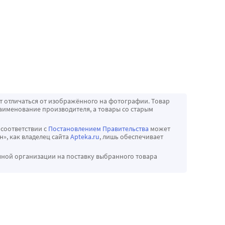
т отличаться от изображённого на фотографии. Товар
аименование производителя, а товары со старым
 соответствии с
Постановлением Правительства
может
», как владелец сайта
Apteka.ru
, лишь обеспечивает
чной организации на поставку выбранного товара