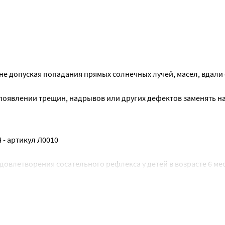
не допуская попадания прямых солнечных лучей, масел, вдали 
появлении трещин, надрывов или других дефектов заменять на
 артикул Л0010
овлетворения сосательного рефлекса у детей в возрасте 6 мес
 зависит от индивидуальных особенностей ребенка.
нчиком