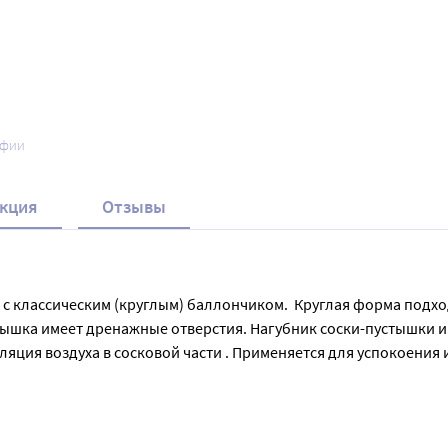
афии
кция
Отзывы
а  с классическим (круглым) баллончиком.  Круглая форма подхо
тышка имеет дренажные отверстия. Нагубник соски-пустышки и
ляция воздуха в сосковой части . Применяется для успокоения 
м использованием соску-пустышку необходимо прокипятить в к