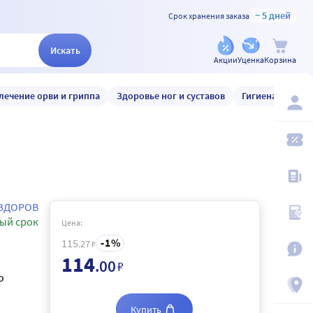
~ 5 дней
Срок хранения заказа
Искать
Акции
Уценка
Корзина
лечение орви и гриппа
Здоровье ног и суставов
Гигиена и уход
 ЗДОРОВ
ый срок
Цена:
1
115
.27
₽
114
.00
₽
о
Купить