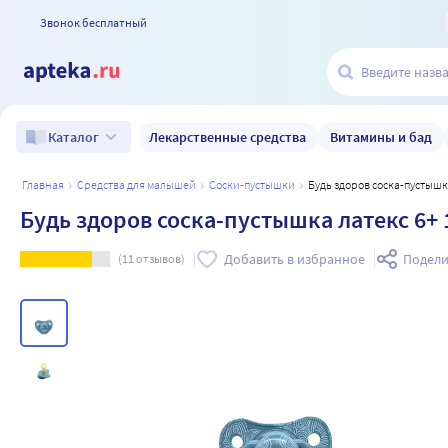
Звонок бесплатный
Лекарственные средства
Витамины и бад
Каталог
главная
средства для малышей
соски-пустышки
Будь здоров соска-пустышк
Будь здоров соска-пустышка латекс 6+ 1
Добавить в избранное
Подели
(
11
отзывов)