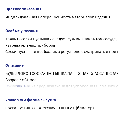
Противопоказания
Индивидуальная непереносимость материалов изделия
Особые указания
Хранить соски-пустышки следует сухими в закрытом сосуде, 
нагревательных приборов.
Соски-пустышки необходимо регулярно осматривать и при 
Описание
БУДЬ ЗДОРОВ СОСКА-ПУСТЫШКА ЛАТЕКСНАЯ КЛАССИЧЕСКАЯ -
Возраст: с 6+ мес
Развернуть
Соска-пустышка предназначена для успокоения и полного уд
старше.
Указанный возраст является ориентировочным и полностью
Упаковка и форма выпуска
ХАРАКТЕРИСТИКИ
Соска-пустышка латексная - 1 шт в уп. (блистер)
Соска-пустышка латексная с классическим (круглым) балло
ОСОБЕННОСТИ