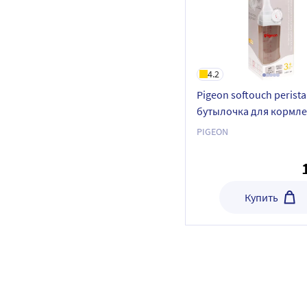
4.2
Pigeon softouch peristal
бутылочка для кормл
полипропиленовая 3+ 
PIGEON
Купить