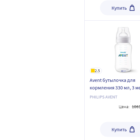
Купить
2.5
Avent бутылочка для
кормления 330 мл, 3 ме
colic SCY106/01
PHILIPS AVENT
Цена:
106
Купить