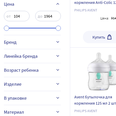
кормления Anti-Colic 1
Цена
шт SCY100/01
PHILIPS AVENT
от
до
Цена:
91
Купить
Бренд
Линейка бренда
БУДЬ ЗДОРОВ
NATURAL RESPONSE
Возраст ребенка
КУРНОСИКИ
SOFTOUCH PERISTALTIC
PLUS
Изделие
CHICCO
0 мес+
Avent бутылочка для
В упаковке
LUBBY
кормления 125 мл 2 шт
2 мес+
MEDELA
Бутылочка
Natural Response SCY6
25
PHILIPS AVENT
Материал
3 мес+