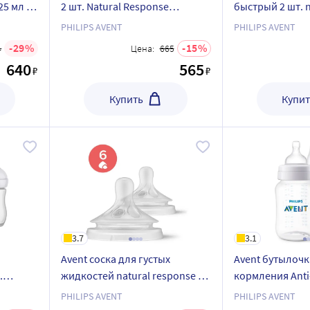
25 мл 1
2 шт. Natural Response
быстрый 2 шт. n
SCY962/02
response scy965
PHILIPS AVENT
PHILIPS AVENT
29
15
4
Цена:
665
640
565
₽
₽
Купить
Купит
3.7
3.1
Avent соска для густых
Avent бутылочк
.
жидкостей natural response 6+
кормления Anti-
70/02
2 шт. scy966/02
шт. SCY103/02
PHILIPS AVENT
PHILIPS AVENT