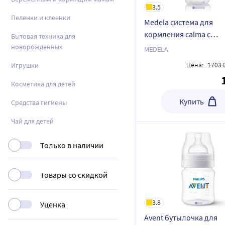
3.5
Пеленки и клеенки
Medela система для
кормления calma с
Бытовая техника для
контейнером/бутылоч
новорожденных
MEDELA
мл
Цена:
1703.
Игрушки
Косметика для детей
Купить
Средства гигиены
Чай для детей
Только в наличии
Товары со скидкой
3.8
Уценка
Avent бутылочка для