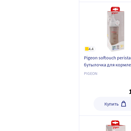
4.4
Pigeon softouch peristal
бутылочка для кормл
стеклянная 3+ 240 мл
PIGEON
Купить