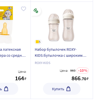
5
а латексная
Набор бутылочек ROXY-
ера со средним
KIDS:бутылочка с широким
дний поток 6+
горлом силикон.соска размер
ROXY-KIDS
s0+120 мл/слон.кость и
10
Цена:
963
Цена:
бутылочка с широким горлом
164
866
.70
₽
₽
силикон.соска р. m 3+240 мл
ь
Купить