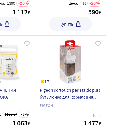
20
20
на:
1390
Цена:
738
1 112
590
₽
₽
ь
Купить
4.7
РАНЕНИЯ
Pigeon softouch peristaltic plus
ОКА
бутылочка для кормления
стеклянная 0+ 160 мл
PIGEON
3
а:
1103.84
Цена:
1 063
1 477
₽
₽