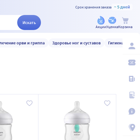
~ 5 дней
Срок хранения заказа
Искать
Акции
Уценка
Корзина
лечение орви и гриппа
Здоровье ног и суставов
Гигиена и уход