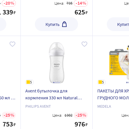
20
14
4
Цена:
735
Це
1 339
625
₽
₽
Купить
Купит
5
5
Avent бутылочка для
ПАКЕТЫ ДЛЯ Х
60 мл 1
кормления 330 мл Natural
ГРУДНОГО МОЛ
Response SCY906/01
PHILIPS AVENT
MEDELA
25
25
5
Цена:
1302
Цен
753
976
₽
₽