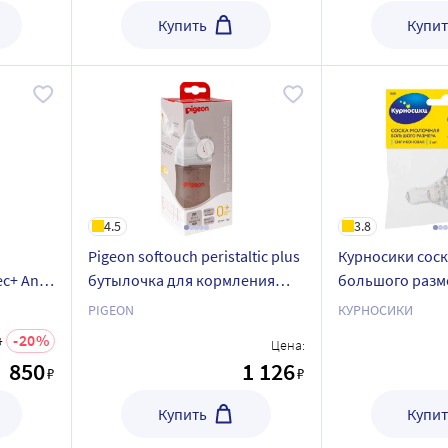
Купить
Купит
4.5
3.8
Pigeon softouch peristaltic plus
Курносики сос
с+ Anti-
бутылочка для кормления
большого разм
полипропиленовая 0+ 160 мл
отверстием сре
PIGEON
КУРНОСИКИ
2 шт.
20
3
Цена:
850
1 126
₽
₽
Купить
Купит