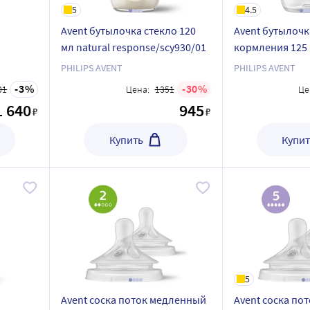
5
4.5
Avent бутылочка стекло 120
Avent бутылочк
мл natural response/scy930/01
кормления 125 м
кой 150
шт. Natural Res
PHILIPS AVENT
PHILIPS AVENT
SCY900/01
3
30
01
Цена:
1351
Це
1 640
945
₽
₽
Купить
Купит
5
Avent соска поток медленный
Avent соска по