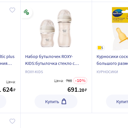
5
tic plus
Набор бутылочек ROXY-
Курносики соск
ения
KIDS:бутылочка стекло с
большого разм
широким горлом
отверстием сре
ROXY-KIDS
КУРНОСИКИ
силикон.соска размер s 0+120
2 шт.
10
Цена:
768
Цена:
мл и бутылочка стекло с
1 624
691
.20
₽
₽
силикон.соской NATURAL 240
мл сред.поток
Купить
Купит