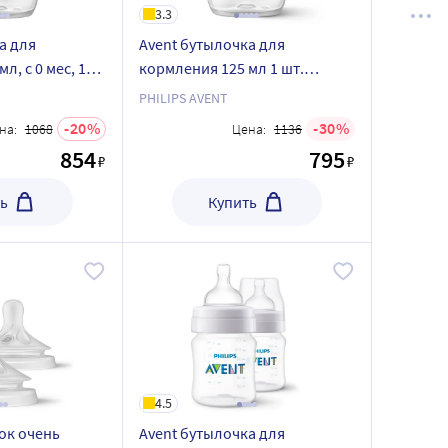
3.3
а для
Avent бутылочка для
л, с 0 мес, 1
кормления 125 мл 1 шт.
ponse
Natural Response SCY670/01
PHILIPS AVENT
20
30
на:
1068
Цена:
1136
854
795
₽
₽
ь
Купить
4.5
ток очень
Avent бутылочка для