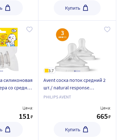
ь
Купить
3.7
ка силиконовая
Avent соска поток средний 2
ера со средним
шт./ natural response
дний поток 6+
scy963/02 (scf042/27)
PHILIPS AVENT
Цена:
Цена:
151
665
₽
₽
ь
Купить