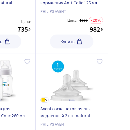
atural
кормления Anti-Colic 125 мл 2
/02 (scf044/27)
шт SCY100/02
PHILIPS AVENT
20
Цена:
1228
Цена:
735
982
₽
₽
ь
Купить
5
а для
Avent соска поток очень
Colic 260 мл 2
медленный 2 шт. natural
response scy961/02
PHILIPS AVENT