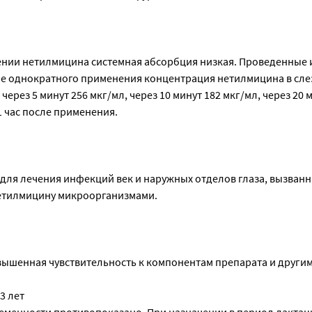
нии нетилмицина системная абсорбция низкая. Проведенные 
ле однократного применения концентрация нетилмицина в сл
через 5 минут 256 мкг/мл, через 10 минут 182 мкг/мл, через 20 м
 1 час после применения.
для лечения инфекций век и наружных отделов глаза, вызван
етилмицину микроорганизмами.
вышенная чувствительность к компонентам препарата и други
 3 лет