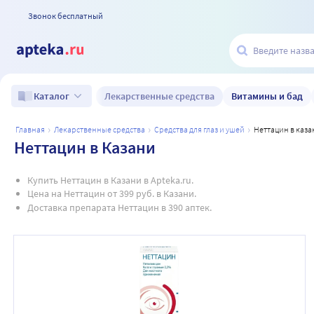
Звонок бесплатный
Лекарственные средства
Витамины и бад
Каталог
главная
лекарственные средства
средства для глаз и ушей
неттацин в каз
Неттацин в Казани
Купить Неттацин в Казани в Apteka.ru.
Цена на Неттацин от 399 руб. в Казани.
Доставка препарата Неттацин в 390 аптек.