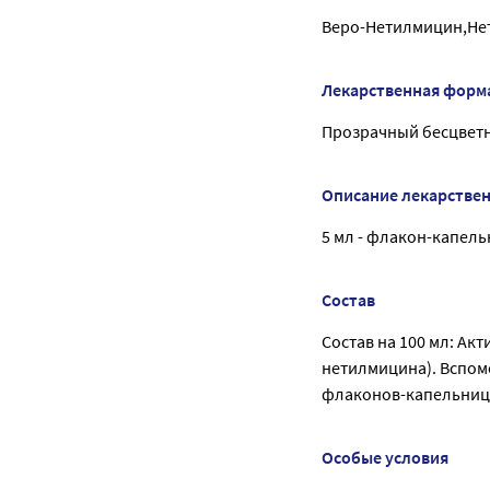
Веро-Нетилмицин,Не
Лекарственная форм
Прозрачный бесцветн
Описание лекарстве
5 мл - флакон-капель
Состав
Состав на 100 мл: Акт
нетилмицина). Вспомо
флаконов-капельниц) -
Особые условия