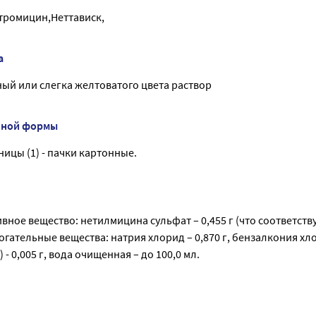
тромицин,Неттависк,
а
ый или слегка желтоватого цвета раствор
нной формы
ницы (1) - пачки картонные.
ивное вещество: нетилмицина сульфат – 0,455 г (что соответству
гательные вещества: натрия хлорид – 0,870 г, бензалкония хл
 0,005 г, вода очищенная – до 100,0 мл.