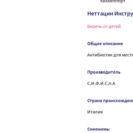
Ккккепппрт
Неттацин Инстр
Беречь от детей
Общее описание
Антибиотик для мест
Производитель
С.И.Ф.И.С.п.А
Страна происхожден
Италия
Синонимы