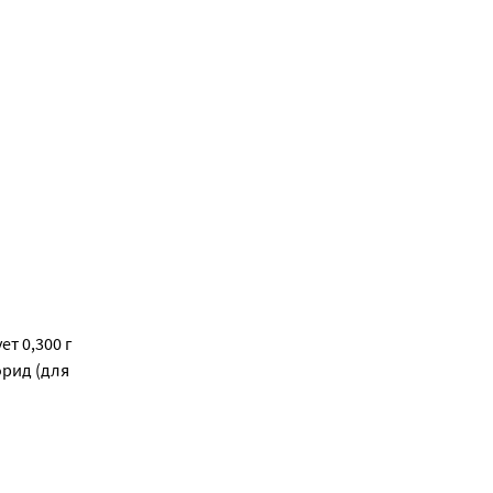
ет 0,300 г
орид (для