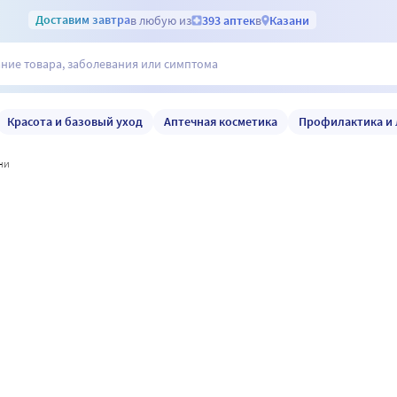
Доставим
завтра
в любую из
393 аптек
в
Казани
Красота и базовый уход
Аптечная косметика
Профилактика и 
ани