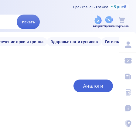
~ 5 дней
Срок хранения заказа
Искать
Акции
Уценка
Корзина
лечение орви и гриппа
Здоровье ног и суставов
Гигиена и уход
Аналоги