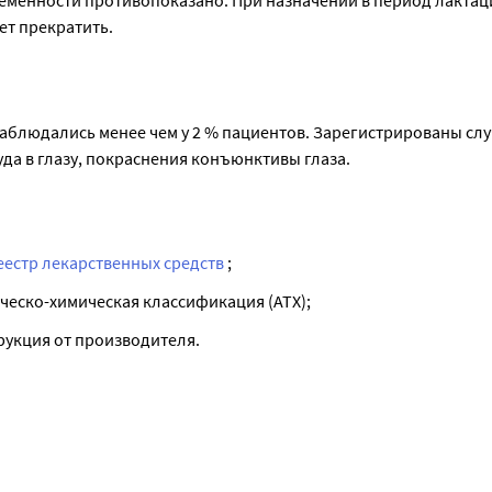
еменности противопоказано. При назначении в период лактац
ет прекратить.
блюдались менее чем у 2 % пациентов. Зарегистрированы сл
да в глазу, покраснения конъюнктивы глаза.
еестр лекарственных средств
;
ческо-химическая классификация (ATX);
рукция от производителя.