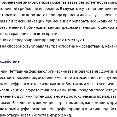
применение антибиотиков может вызвать резистентность мик
торичной грибковой инфекции. В случае отсутствия клиническ
 относительно короткого периода времени или в случае появл
ия или сенсибилизации применение препарата необходимо пр
щее лечение. Тюбик-капельницы предназначены для однократ
лежат хранению после вскрытия.
ения о передозировке препарата отсутствуют.
я на способность управлять транспортными средствами, механ
модействие
нии Неттацина фармакологические взаимодействия с другим
естное применение, особенно местное и в особенности внутри
ыми нефро- и ототоксичными антибиотиками может увеличив
Увеличению нефротоксичности аминогликозидов способствуе
енение с другими потенциально нефротоксичными препарата
иксин В, колистин, виомицин, стрептомицин, ванкомицин, дру
екоторыми цефалоспоринами (цефалоридин) или сильнодейс
как этакриновая кислота и фуросемид.