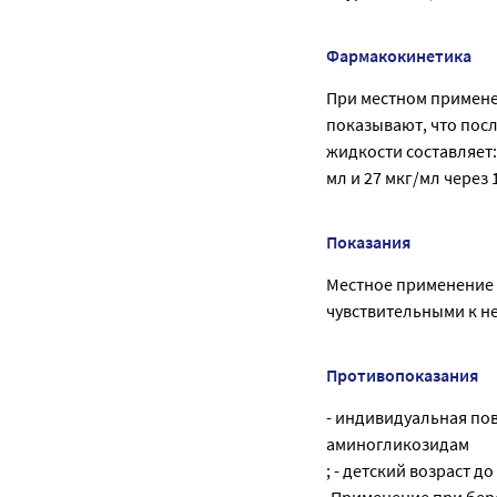
Фармакокинетика
При местном примене
показывают, что пос
жидкости составляет: 
мл и 27 мкг/мл через
Показания
Местное применение 
чувствительными к н
Противопоказания
- индивидуальная по
аминогликозидам
; - детский возраст до