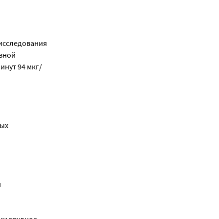
исследования
езной
инут 94 мкг/
ных
м