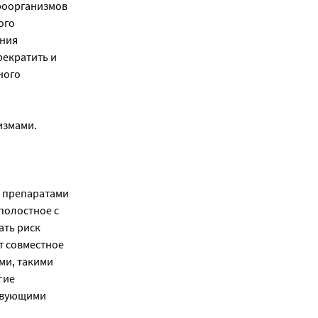
роорганизмов
ого
ения
екратить и
ного
измами.
и препаратами
полостное с
ать риск
т совместное
ми, такими
гие
твующими