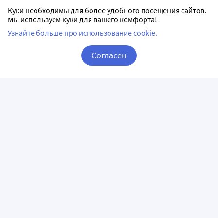
Куки необходимы для более удобного посещения сайтов.
Мы используем куки для вашего комфорта!
Аналоги Неттацин в Воронеже
Узнайте больше про использование cookie.
Согласен
Корзина
Вход / Регистрация
Неттависк 0,3% мазь
глазная 5 гр
СИФИ С.п.А
мазь глазная
Дозировка 0,3%
Доставим в аптеку
завтра