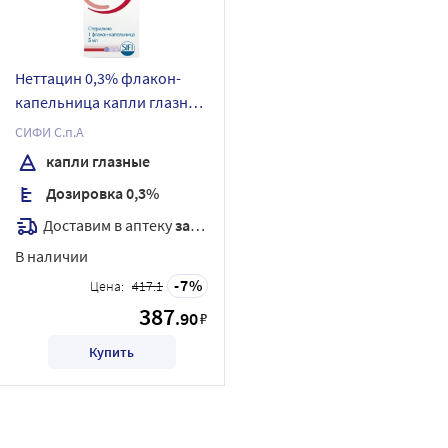
Неттацин 0,3% флакон-
капельница капли глазные
5 мл
СИФИ С.п.А
капли глазные
Дозировка 0,3%
Доставим в аптеку
завтра
В наличии
7
Цена:
417.1
387
.90
₽
Купить