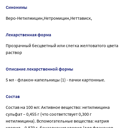
Синонимы
Веро-Нетилмицин,Нетромицин,Неттависк,
Лекарственная форма
Прозрачный бесцветный или слегка желтоватого цвета
раствор
Описание лекарственной формы
5 мл - флакон-капельницы (1) - пачки картонные.
Состав
Состав на 100 мл: Активное вещество: нетилмицина
сульфат – 0,455 г (что соответствует 0,300 г
нетилмицина). Вспомогательные вещества: натрия
хлорид – 0,870 г, бензалкония хлорид (для флаконов-