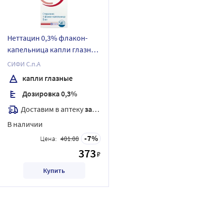
Неттацин 0,3% флакон-
капельница капли глазные
5 мл
СИФИ С.п.А
капли глазные
Дозировка 0,3%
Доставим в аптеку
завтра
В наличии
7
Цена:
401.08
373
₽
Купить