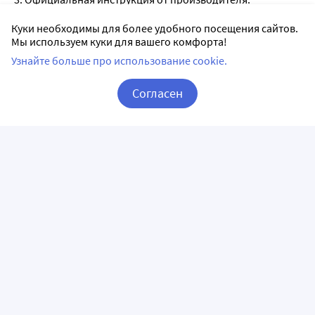
Куки необходимы для более удобного посещения сайтов.
Мы используем куки для вашего комфорта!
Аналоги Неттацин в Ростове-на-Дону
Узнайте больше про использование cookie.
Согласен
Корзина
Вход / Регистрация
Неттависк 0,3% мазь
глазная 5 гр
СИФИ С.п.А
мазь глазная
Дозировка 0,3%
Доставим в аптеку
завтра