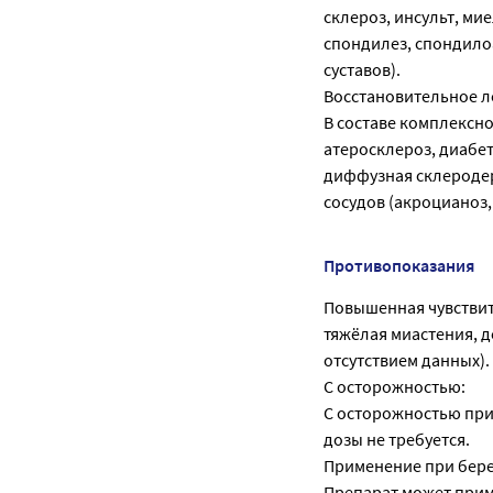
склероз, инсульт, ми
спондилез, спондило
суставов).
Восстановительное л
В составе комплексн
атеросклероз, диабе
диффузная склеродер
сосудов (акроцианоз
Противопоказания
Повышенная чувствите
тяжёлая миастения, д
отсутствием данных).
С осторожностью:
С осторожностью при
дозы не требуется.
Применение при бере
Препарат может прим