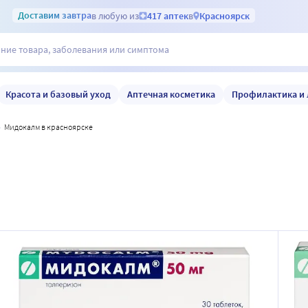
Доставим
завтра
в любую из
417 аптек
в
Красноярск
Красота и базовый уход
Аптечная косметика
Профилактика и 
мидокалм в красноярске