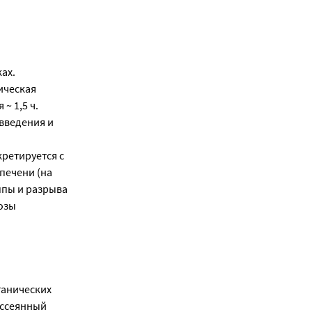
ах.
ическая
~ 1,5 ч.
 введения и
кретируется с
печени (на
ппы и разрыва
озы
ганических
ассеянный