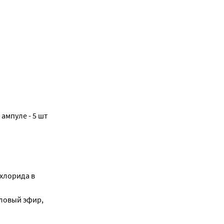
ампуле - 5 шт
охлорида в
ловый эфир,