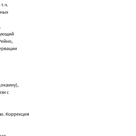
т.ч.
пных
.
рующий
Рейно,
нервации
докаину),
зи с
ью. Коррекция
ает