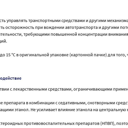
сть управлять транспортными средствами и другими механизм
ь осторожность при вождении автотранспорта и другими по
ятельности, требующими повышенной концентрации внимания
ций.
 до 15 °С в оригинальной упаковке (картонной пачке) для того,
модействие
твии с лекарственными средствами, ограничивающими приме
 препарата в комбинации с седативными, снотворными средс
ащими этанол. Не усиливает влияние этанола на центральную
стероидных противовоспалительных препаратов (НПВП), поэто