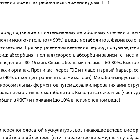
чении может потребоваться снижение дозы НПВП.
орид подвергается интенсивному метаболизму в печени и почк
почти исключительно (> 99%) в виде метаболитов, фармаколог
еизвестна. При внутривенном введении период полувыведения 
д: абсорбция - полная (скорость абсорбции зависит от места
введении - 30-45 мин. Связь с белками плазмы - 50-80%. Быстро
нях и органах. Проникает через ГЭБ и плацентарный барьер, се
(40% от концентрации в плазме матери). Метаболизируется в 
микросомальных ферментов путем дезалкилирования аминогру
азованием активных метаболитов. Выводится с желчью (часть д
бции в ЖКТ) и почками (до 10% в неизмененном виде).
поперечнополосатой мускулатуры, возникающие вследствие ор
ьной нервной системы (в т.ч. поражение пирамидных путей, р