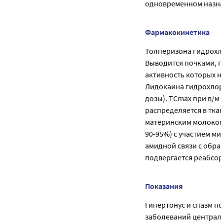
одновременном назна
Фармакокинетика
Толперизона гидрохл
Выводится почками, 
активность которых н
Лидокаина гидрохлори
дозы). ТСmах при в/м 
распределяется в тка
материнским молоком 
90-95%) с участием 
амидной связи с обр
подвергается реабсор
Показания
Гипертонус и спазм 
заболеваний централ