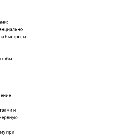
ами:
тенциально
 и быстроты
 чтобы
нение
твами и
 нервную
му при