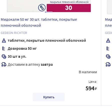
Мидокалм 50 мг 30 шт. таблетки, покрытые
Мид
пленочной оболочкой
пле
GEDEON RICHTER
GED
таблетки, покрытые пленочной оболочкой
Дозировка 50 мг
30 шт в уп.
Доставим в аптеку
завтра
В наличии
Цена:
594
₽
Купить