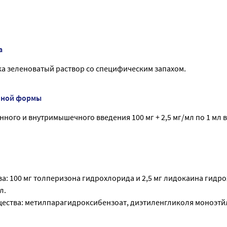
а
ка зеленоватый раствор со специфическим запахом.
нной формы
нного и внутримышечного введения 100 мг + 2,5 мг/мл по 1 мл в 
а: 100 мг толперизона гидрохлорида и 2,5 мг лидокаина гидр
л.
ества: метилпарагидроксибензоат, диэтиленгликоля моноэтй