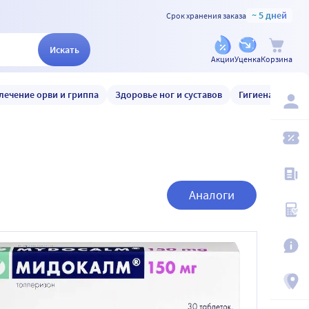
~ 5 дней
Срок хранения заказа
Искать
Акции
Уценка
Корзина
лечение орви и гриппа
Здоровье ног и суставов
Гигиена и уход
Аналоги