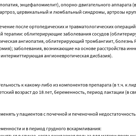
елопатия, энцефаломиелит), опорно-двигательного аппарата (в 
артроз, цервикальный и люмбальный синдромы, артрозы кру
ечение после ортопедических и травматологических операций
ой терапии: облитерирующие заболевания сосудов (облитери
тическая ангиопатия, облитерирующий тромбангиит, болезнь 
мия); заболевания, возникающие на основе расстройства ин
, интермиттирующая ангионевротическая дисбазия).
льность к какому-либо из компонентов препарата (в т.ч. к ли
етский возраст до 18 лет, беременность, период лактации (в свя
менять у пациентов с почечной и печеночной недостаточност
менности и в период грудного вскармливания:
еняться в случае, когда ожидаемая польза для матери превыш