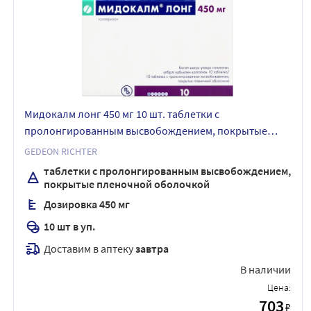
Мидокалм лонг 450 мг 10 шт. таблетки с
пролонгированным высвобождением, покрытые
пленочной оболочкой
GEDEON RICHTER
таблетки с пролонгированным высвобождением,
покрытые пленочной оболочкой
Дозировка 450 мг
10 шт в уп.
Доставим в аптеку
завтра
В наличии
Цена:
703
₽