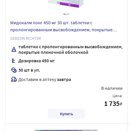
Мидокалм лонг 450 мг 30 шт. таблетки с
пролонгированным высвобождением, покрытые
пленочной оболочкой
GEDEON RICHTER
таблетки с пролонгированным высвобождением,
покрытые пленочной оболочкой
Дозировка 450 мг
30 шт в уп.
Доставим в аптеку
завтра
В наличии
Цена:
1 735
₽
Купить