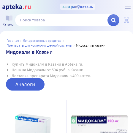
завтра
в
Казань
Каталог
главная
лекарственные средства
препараты для костно-мышечной системы
мидокалм в казани
Мидокалм в Казани
Купить Мидокалм в Казани в Apteka.ru.
Цена на Мидокалм от 594 руб. в Казани.
Доставка препарата Мидокалм в 409 аптек.
Аналоги