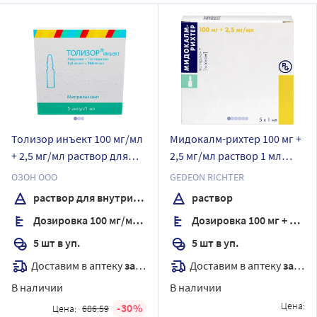
Толизор инъект 100 мг/мл
Мидокалм-рихтер 100 мг +
+ 2,5 мг/мл раствор для
2,5 мг/мл раствор 1 мл
внутримышечного
ампулы 5 шт.
ОЗОН ООО
GEDEON RICHTER
введения 1 мл ампулы 5
раствор для внутримышечного введения
раствор
шт.
Дозировка 100 мг/мл + 2,5 мг/мл
Дозировка 100 мг + 2,5 мг/мл
5 шт в уп.
5 шт в уп.
Доставим в аптеку
завтра
Доставим в аптеку
завтра
В наличии
В наличии
Цена:
30
Цена:
686.59