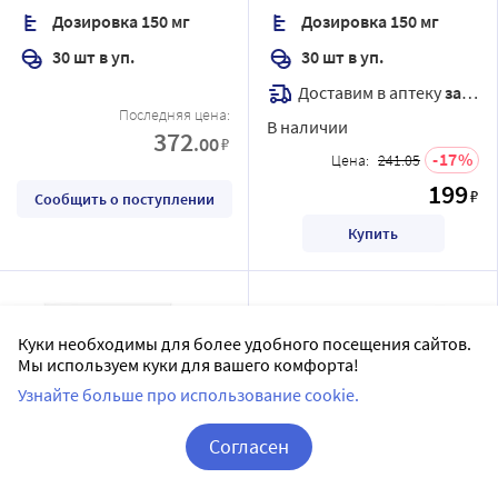
Дозировка 150 мг
Дозировка 150 мг
30 шт в уп.
30 шт в уп.
Доставим в аптеку
завтра
Последняя цена:
В наличии
372
.00
₽
17
Цена:
241.05
199
₽
Сообщить о поступлении
Купить
Куки необходимы для более удобного посещения сайтов.
Мы используем куки для вашего комфорта!
Узнайте больше про использование cookie.
Согласен
Лидамитол 100 мг/мл+2,5
Толперизон Канон 150 мг
Корзина
Вход / Регистрация