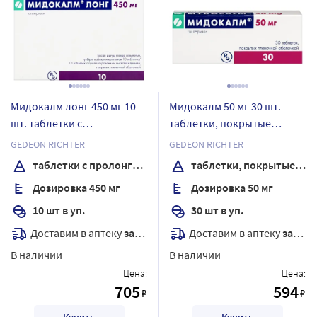
Мидокалм лонг 450 мг 10
Мидокалм 50 мг 30 шт.
шт. таблетки с
таблетки, покрытые
пролонгированным
пленочной оболочкой
GEDEON RICHTER
GEDEON RICHTER
высвобождением,
таблетки с пролонгированным высвобождением, покрытые пленочной оболочкой
таблетки, покрытые пленочной оболочкой
покрытые пленочной
Дозировка 450 мг
Дозировка 50 мг
оболочкой
10 шт в уп.
30 шт в уп.
Доставим в аптеку
завтра
Доставим в аптеку
завтра
В наличии
В наличии
Цена:
Цена:
705
594
₽
₽
Купить
Купить