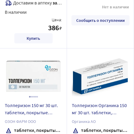
Доставим в аптеку
завтра
Нет в наличии
В наличии
Цена:
Сообщить о поступлении
386
₽
Купить
Толперизон 150 мг 30 шт.
Толперизон Органика 150
таблетки, покрытые
мг 30 шт. таблетки,
пленочной оболочкой
покрытые пленочной
ОЗОН ФАРМ ООО
Органика АО
оболочкой
таблетки, покрытые пленочной оболочкой
таблетки, покрытые пленочной оболочкой