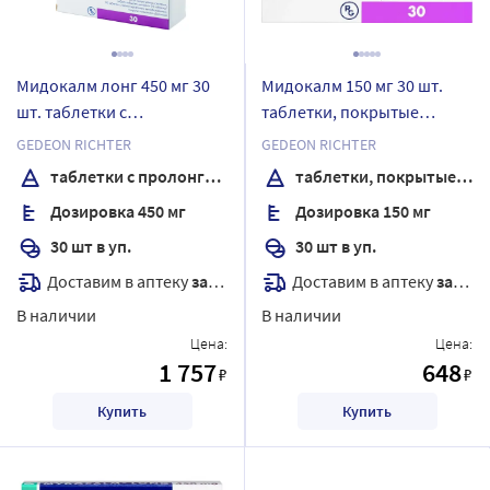
Мидокалм лонг 450 мг 30
Мидокалм 150 мг 30 шт.
шт. таблетки с
таблетки, покрытые
пролонгированным
пленочной оболочкой
GEDEON RICHTER
GEDEON RICHTER
высвобождением,
таблетки с пролонгированным высвобождением, покрытые пленочной оболочкой
таблетки, покрытые пленочной оболочкой
покрытые пленочной
Дозировка 450 мг
Дозировка 150 мг
оболочкой
30 шт в уп.
30 шт в уп.
Доставим в аптеку
завтра
Доставим в аптеку
завтра
В наличии
В наличии
Цена:
Цена:
1 757
648
₽
₽
Купить
Купить