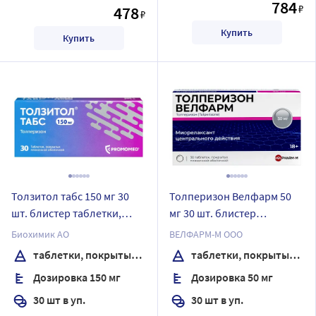
784
₽
478
₽
Купить
Купить
Толзитол табс 150 мг 30
Толперизон Велфарм 50
шт. блистер таблетки,
мг 30 шт. блистер
покрытые пленочной
таблетки, покрытые
Биохимик АО
ВЕЛФАРМ-М ООО
оболочкой
пленочной оболочкой
таблетки, покрытые пленочной оболочкой
таблетки, покрытые пленочной оболочкой
Дозировка 150 мг
Дозировка 50 мг
30 шт в уп.
30 шт в уп.