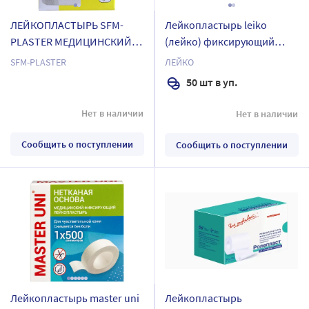
ЛЕЙКОПЛАСТЫРЬ SFM-
Лейкопластырь leiko
PLASTER МЕДИЦИНСКИЙ
(лейко) фиксирующий
ФИКСИРУЮЩИЙ
медицинский на
SFM-PLASTER
ЛЕЙКО
ТКАНЕВЫЙ 5X250СМ
нетканной основе
50 шт в уп.
пластырь-повязка nw с
впитывающей прокладкой
Нет в наличии
Нет в наличии
15х8 см 50 шт.
Сообщить о поступлении
Сообщить о поступлении
Лейкопластырь master uni
Лейкопластырь