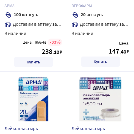
полимерной основе арма
набор баланс 20 шт./
АРМА
ВЕРОФАРМ
прозрачный 25х72 мм 100
телесный/
100 шт в уп.
20 шт в уп.
шт.
Доставим в аптеку
завтра
Доставим в аптеку
завтра
В наличии
В наличии
33
Цена:
356.41
Цена:
147
238
.40
.10
₽
₽
Купить
Купить
Лейкопластырь
Лейкопластырь