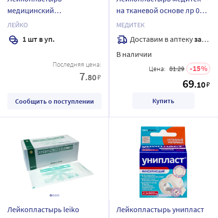
медицинский
на тканевой основе лр 005
бактерицидный 6,0х10,0 см
2х500 см
ЛЕЙКО
МЕДИТЕК
1 шт./лейко
Доставим в аптеку
завтра
1 шт в уп.
В наличии
Последняя цена:
15
Цена:
81.29
7
.80
₽
69
.10
₽
Купить
Сообщить о поступлении
Лейкопластырь leiko
Лейкопластырь унипласт