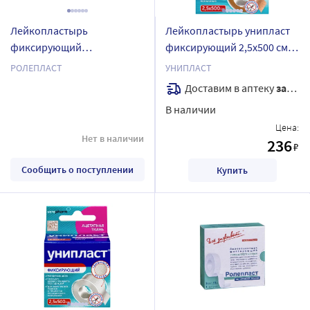
Лейкопластырь
Лейкопластырь унипласт
фиксирующий
фиксирующий 2,5х500 см/
нестерильный ролепласт
натуральный/
РОЛЕПЛАСТ
УНИПЛАСТ
на нетканой основе 10х200
Доставим в аптеку
завтра
см
В наличии
Цена:
Нет в наличии
236
₽
Сообщить о поступлении
Купить