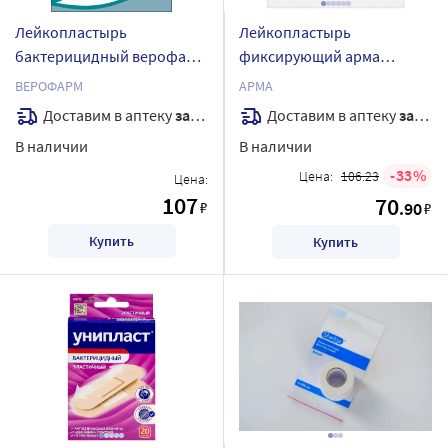
Лейкопластырь
Лейкопластырь
бактерицидный верофарм
фиксирующий арма
8 шт. набор/телесный/
белого цвета 2х500 см
ВЕРОФАРМ
АРМА
Доставим в аптеку
завтра
Доставим в аптеку
завтра
В наличии
В наличии
33
Цена:
106.23
Цена:
107
70
₽
.90
₽
Купить
Купить