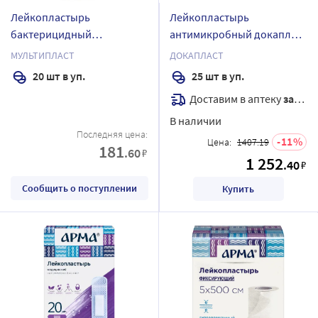
Лейкопластырь
Лейкопластырь
бактерицидный
антимикробный докапласт
мультипласт сильной
10х20 см 25 шт./с
МУЛЬТИПЛАСТ
ДОКАПЛАСТ
фиксации 20 шт. мин/
мирамистином
20 шт в уп.
25 шт в уп.
телесный
Доставим в аптеку
завтра
В наличии
Последняя цена:
11
Цена:
1407.19
181
.60
₽
1 252
.40
₽
Сообщить о поступлении
Купить