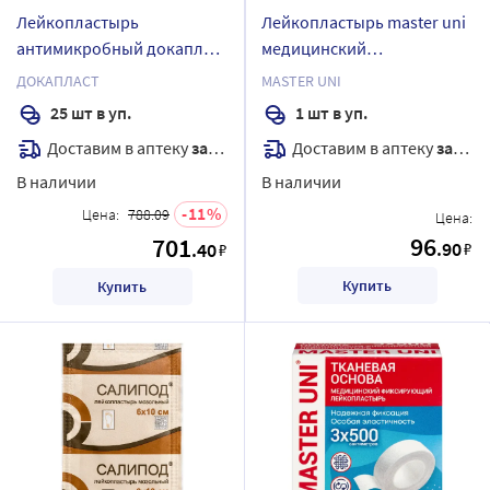
Лейкопластырь
Лейкопластырь master uni
антимикробный докапласт
медицинский
8х15 см 25 шт./с
фиксирующий на нетканой
ДОКАПЛАСТ
MASTER UNI
мирамистином
основе 3x500 см
25 шт в уп.
1 шт в уп.
Доставим в аптеку
завтра
Доставим в аптеку
завтра
В наличии
В наличии
11
Цена:
788.09
Цена:
96
701
.90
.40
₽
₽
Купить
Купить