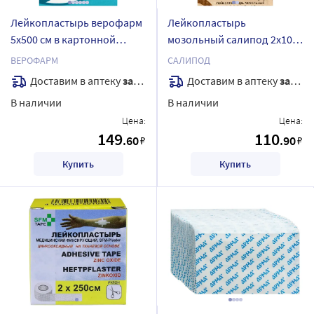
Лейкопластырь верофарм
Лейкопластырь
5х500 см в картонной
мозольный салипод 2x10
упаковке
см
ВЕРОФАРМ
САЛИПОД
Доставим в аптеку
завтра
Доставим в аптеку
завтра
В наличии
В наличии
Цена:
Цена:
149
110
.60
.90
₽
₽
Купить
Купить