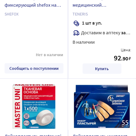
фиксирующий shefox на
медицинский
тканевой основе белого
фиксирующий на нетканой
SHEFOX
TENERIS
цвета 5х500 см
основе 10х20 см 1 шт.
1 шт в уп.
Доставим в аптеку
завтра
В наличии
Цена:
Нет в наличии
92
.90
₽
Сообщить о поступлении
Купить
Лейкопластырь master uni
Лейкопластырь унипласт