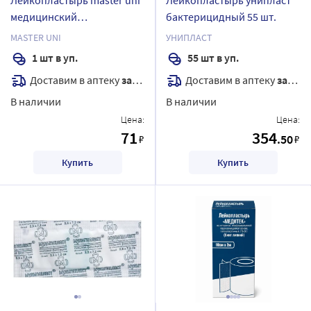
медицинский
бактерицидный 55 шт.
фиксирующий на тканевой
MASTER UNI
УНИПЛАСТ
основе 1x500 см
1 шт в уп.
55 шт в уп.
Доставим в аптеку
завтра
Доставим в аптеку
завтра
В наличии
В наличии
Цена:
Цена:
71
354
.50
₽
₽
Купить
Купить