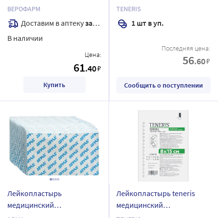
упаковке
фиксирующий на нетканой
ВЕРОФАРМ
TENERIS
основе 10х10 см 1 шт.
Доставим в аптеку
завтра
1 шт в уп.
В наличии
Последняя цена:
Цена:
56
.60
₽
61
.40
₽
Купить
Сообщить о поступлении
Лейкопластырь
Лейкопластырь teneris
медицинский
медицинский
бактерицидный на
фиксирующий на нетканой