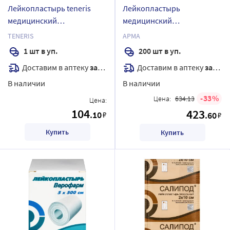
Лейкопластырь teneris
Лейкопластырь
медицинский
медицинский
фиксирующий на нетканой
бактерицидный на
TENERIS
АРМА
основе 10х25 см 1 шт.
полимерной основе с
1 шт в уп.
200 шт в уп.
хлоргексидина
Доставим в аптеку
завтра
Доставим в аптеку
завтра
биглюконатом арма
телесный 25х72 мм 200 шт.
В наличии
В наличии
33
Цена:
634.13
Цена:
104
423
.10
₽
.60
₽
Купить
Купить