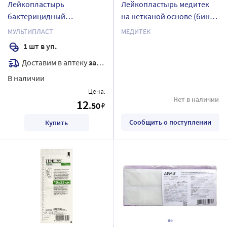
Лейкопластырь
Лейкопластырь медитек
бактерицидный
на нетканой основе (бинт
мультипласт сильной
липкий) лб 001 10 смх2 м
МУЛЬТИПЛАСТ
МЕДИТЕК
фиксации 2,5х7,2 1 шт.
1 шт в уп.
Доставим в аптеку
завтра
В наличии
Цена:
Нет в наличии
12
.50
₽
Сообщить о поступлении
Купить