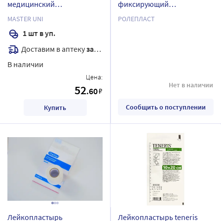
медицинский
фиксирующий
фиксирующий на нетканой
нестерильный ролепласт
MASTER UNI
РОЛЕПЛАСТ
основе 1x500 см
на нетканой основе
1 шт в уп.
10х1000 см
Доставим в аптеку
завтра
В наличии
Цена:
Нет в наличии
52
.60
₽
Сообщить о поступлении
Купить
Лейкопластырь
Лейкопластырь teneris