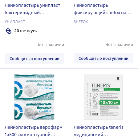
Лейкопластырь унипласт
Лейкопластырь
бактерицидный
фиксирующий shefox на
эластичный 1,9х7,2 см 20
тканевой основе белого
УНИПЛАСТ
SHEFOX
шт.
цвета 4х500 см
20 шт в уп.
Нет в наличии
Нет в наличии
Сообщить о поступлении
Сообщить о поступлении
Лейкопластырь верофарм
Лейкопластырь teneris
1х500 см в контурной
медицинский