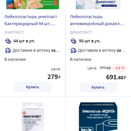
Лейкопластырь унипласт
Лейкопластырь
бактерицидный 44 шт.
антимикробный докапласт
семейная забота набор
5х7 см 50 шт./с
УНИПЛАСТ
ДОКАПЛАСТ
мирамистином
44 шт в уп.
50 шт в уп.
Доставим в аптеку
завтра
Доставим в аптеку
завтра
В наличии
В наличии
11
Цена:
777.08
Цена:
279
691
₽
.60
₽
Купить
Купить