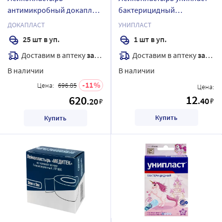
антимикробный докапласт
бактерицидный
8х10 см 25 шт./с
эластичный 1,9х7,2 см 1 шт.
ДОКАПЛАСТ
УНИПЛАСТ
мирамистином
25 шт в уп.
1 шт в уп.
Доставим в аптеку
завтра
Доставим в аптеку
завтра
В наличии
В наличии
11
Цена:
696.85
Цена:
12
620
.40
.20
₽
₽
Купить
Купить