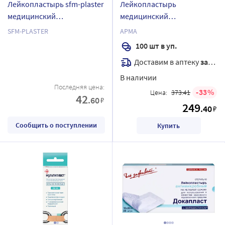
Лейкопластырь sfm-plaster
Лейкопластырь
медицинский
медицинский
фиксирующий тканевый
бактерицидный на
SFM-PLASTER
АРМА
2x250 см
полимерной основе с
100 шт в уп.
хлоргексидина
Доставим в аптеку
завтра
биглюконатом арма
телесный 25х72 мм 100 шт.
В наличии
Последняя цена:
33
Цена:
373.41
42
.60
₽
249
.40
₽
Сообщить о поступлении
Купить