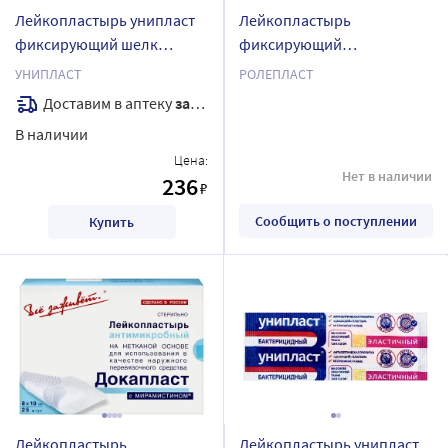
Лейкопластырь унипласт
Лейкопластырь
фиксирующий шелк
фиксирующий
2,5х500 см
нестерильный ролепласт
УНИПЛАСТ
РОЛЕПЛАСТ
на нетканой основе 3х1000
Доставим в аптеку
завтра
см
В наличии
Цена:
Нет в наличии
236
₽
Сообщить о поступлении
Купить
Лейкопластырь
Лейкопластырь унипласт