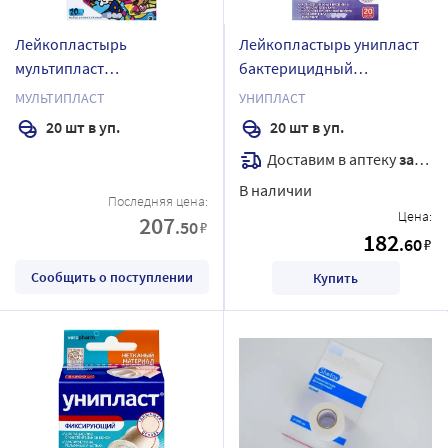
Лейкопластырь
Лейкопластырь унипласт
мультипласт
бактерицидный
бактерицидный детский 20
прозрачный 1,9х7,2 см 20
МУЛЬТИПЛАСТ
УНИПЛАСТ
шт./набор
шт.
20 шт в уп.
20 шт в уп.
Доставим в аптеку
завтра
В наличии
Последняя цена:
Цена:
207
.50
₽
182
.60
₽
Сообщить о поступлении
Купить