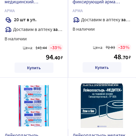
медицинский
фиксирующий арма
бактерицидный на
белого цвета 1х500 см
АРМА
АРМА
полимерной основе с
Доставим в аптеку
завтра
20 шт в уп.
хлоргексидина
В наличии
Доставим в аптеку
завтра
биглюконатом арма
телесный 25х72 мм 20 шт.
В наличии
33
33
Цена:
72.93
Цена:
141.44
48
94
.70
.40
₽
₽
Купить
Купить
Лейкопластырь
Лейкопластырь медитек