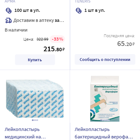
АРМА
TENERIS
полимерной основе с
основе 8x15 см
100 шт в уп.
1 шт в уп.
хлоргексидина
Доставим в аптеку
завтра
биглюконатом арма
телесный 19х72 мм 100 шт.
В наличии
Последняя цена:
33
Цена:
322.99
65
.20
₽
215
.80
₽
Сообщить о поступлении
Купить
Лейкопластырь
Лейкопластырь
медицинский на
бактерицидный верофарм