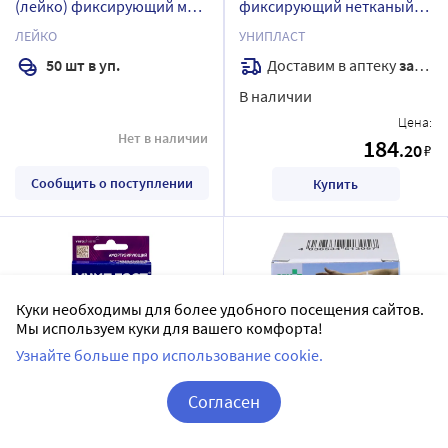
(лейко) фиксирующий мед
фиксирующий нетканый
на нетканной основе
2,5х500 см
ЛЕЙКО
УНИПЛАСТ
пластырь-повязка nw с
Доставим в аптеку
завтра
50 шт в уп.
впитывающей прокладкой
В наличии
20х10 см 50 шт.
Цена:
Нет в наличии
184
.20
₽
Сообщить о поступлении
Купить
Куки необходимы для более удобного посещения сайтов.
Мы используем куки для вашего комфорта!
Узнайте больше про использование cookie.
Согласен
Лейкопластырь унипласт
Лейкопластырь sfm-plaster
бактерицидный
медицинский
Корзина
Вход / Регистрация