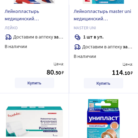
Лейкопластырь
Лейкопластырь master uni
медицинский
медицинский
фиксирующий 3 смх500 см/
фиксирующий на нетканой
ЛЕЙКО
MASTER UNI
инд.уп/лейко
основе 4x500 см
Доставим в аптеку
завтра
1 шт в уп.
В наличии
Доставим в аптеку
завтра
В наличии
Цена:
Цена:
80
114
.50
₽
.10
₽
Купить
Купить