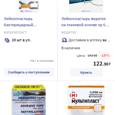
Лейкопластырь
Лейкопластырь медитек
бактерицидный
на тканевой основе лр 005
мультипласт сильной
5х500 см
МУЛЬТИПЛАСТ
МЕДИТЕК
фиксации 20 шт./телесный
Доставим в аптеку
завтра
20 шт в уп.
В наличии
15
Цена:
143.88
Нет в наличии
122
.30
₽
Сообщить о поступлении
Купить