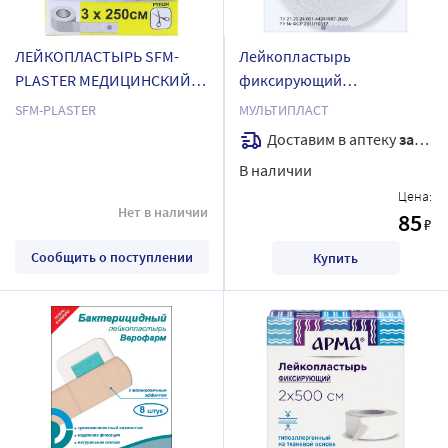
ЛЕЙКОПЛАСТЫРЬ SFM-
Лейкопластырь
PLASTER МЕДИЦИНСКИЙ
фиксирующий
ФИКСИРУЮЩИЙ
мультипласт 1х500
SFM-PLASTER
МУЛЬТИПЛАСТ
ТКАНЕВЫЙ 3X250СМ
Доставим в аптеку
завтра
В наличии
Цена:
Нет в наличии
85
₽
Сообщить о поступлении
Купить