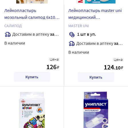
Лейкопластырь
Лейкопластырь master uni
мозольный салипод 6х10
медицинский
см
фиксирующий на тканевой
САЛИПОД
MASTER UNI
основе 3x500 см
Доставим в аптеку
завтра
1 шт в уп.
В наличии
Доставим в аптеку
завтра
В наличии
Цена:
Цена:
126
124
₽
.10
₽
Купить
Купить