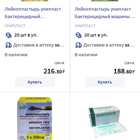
Лейкопластырь унипласт
Лейкопластырь унипласт
бактерицидный
бактерицидный машины
чебурашка 20 шт.
20 шт.
УНИПЛАСТ
УНИПЛАСТ
20 шт в уп.
20 шт в уп.
Доставим в аптеку
завтра
Доставим в аптеку
завтра
В наличии
В наличии
Цена:
Цена:
216
188
.30
.60
₽
₽
Купить
Купить