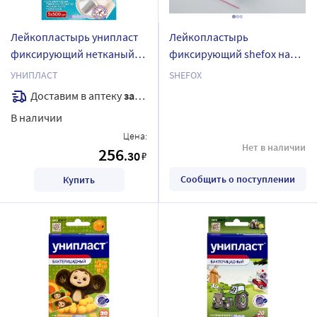
Лейкопластырь унипласт
Лейкопластырь
фиксирующий нетканый
фиксирующий shefox на
5х500 см
тканевой основе белого
УНИПЛАСТ
SHEFOX
цвета 3х500 см
Доставим в аптеку
завтра
В наличии
Цена:
Нет в наличии
256
.30
₽
Сообщить о поступлении
Купить