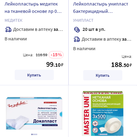
Лейкопластырь медитек
Лейкопластырь унипласт
на тканевой основе лр 005
бактерицидный
3х500 см
единороги 20 шт.
МЕДИТЕК
УНИПЛАСТ
Доставим в аптеку
завтра
20 шт в уп.
В наличии
Доставим в аптеку
завтра
В наличии
15
Цена:
116.59
Цена:
99
188
.10
₽
.50
₽
Купить
Купить