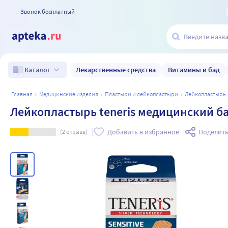
Звонок бесплатный
Лекарственные средства
Витамины и бад
Каталог
главная
медицинские изделия
пластыри и лейкопластыри
лейкопластырь
Лейкопластырь teneris медицинский бак
Добавить в избранное
Поделить
(
2
отзыва)