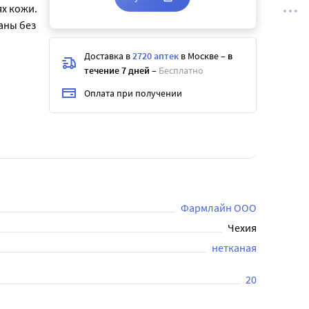
х кожи.
аны без
Доставка в
2720 аптек
в Москве
–
в
течение 7 дней
–
Бесплатно
Оплата при получении
Фармлайн ООО
Чехия
нетканая
20