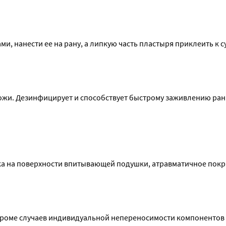
и, нанести ее на рану, а липкую часть пластыря приклеить к су
ожи. Дезинфицирует и способствует быстрому заживлению раны
ка на поверхности впитывающей подушки, атравматичное покры
роме случаев индивидуальной непереносимости компонентов 