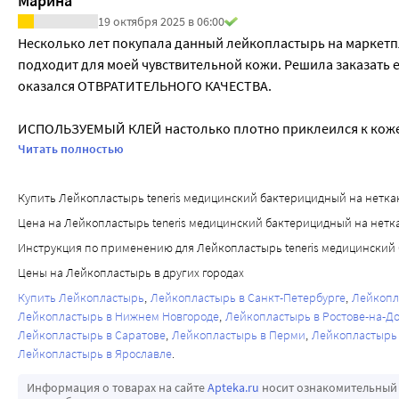
Марина
19 октября 2025 в 06:00
Несколько лет покупала данный лейкопластырь на маркетпл
подходит для моей чувствительной кожи. Решила заказать е
оказался ОТВРАТИТЕЛЬНОГО КАЧЕСТВА. 

ИСПОЛЬЗУЕМЫЙ КЛЕЙ настолько плотно приклеился к коже, 
травмировал ее. Остатки клея не могла смыть ничем! Серебр
Читать полностью
осталась на пальце. Вероятно это брак
Купить Лейкопластырь teneris медицинский бактерицидный на нетканой о
Цена на Лейкопластырь teneris медицинский бактерицидный на нетканой
Инструкция по применению для Лейкопластырь teneris медицинский ба
Цены на Лейкопластырь в других городах
Купить Лейкопластырь
Лейкопластырь в Санкт-Петербурге
Лейкопл
Лейкопластырь в Нижнем Новгороде
Лейкопластырь в Ростове-на-Д
Лейкопластырь в Саратове
Лейкопластырь в Перми
Лейкопластырь 
Лейкопластырь в Ярославле
Информация о товарах на сайте
Apteka.ru
носит ознакомительный 