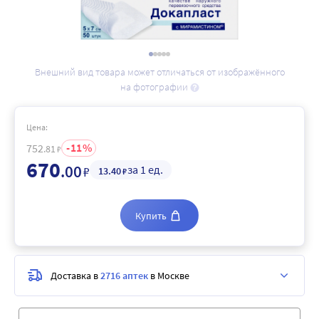
Внешний вид товара может отличаться от изображённого
на фотографии
Цена:
11
752
.81
₽
670
.00
за 1 ед.
₽
13
.40
₽
Купить
Доставка в
2716 аптек
в Москве