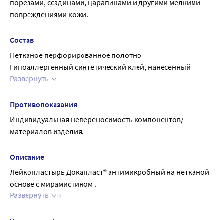
порезами, ссадинами, царапинами и другими мелкими 
повреждениями кожи.
Состав
Нетканое перфорированное полотно
Гипоаллергенный синтетический клей, нанесенный 
Развернуть
прерывно
Сорбционная подушечка с атравматичной 
перфорированной сеткой
Противопоказания
Мирамистин
Индивидуальная непереносимость компонентов/
Защитный бумажный слой
материалов изделия.
Описание
Лейкопластырь Докапласт® антимикробный на нетканой 
основе с мирамистином .
Развернуть
Размер: 8х10см
Цвет: белый.
Каждый пластырь имеет индивидуальную упаковку.