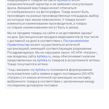
Информация о товарах на сайте
Apteka.ru
носит
ознакомительный характер и не заменяет консультацию
врача. Внешний вид товара может отличаться
от изображённого на фотографии. Товар может быть
произведен на разных производственных площадках, выбор
из которых при заказе невозможен. У товара может
измениться наименование производителя, а товары
со старым наименованием могут быть в заказе.
Мы не продаем товары на сайте и не доставляем заказы*
на дом. Дистанционная продажа медикаментов (в том числе
с доставкой на дом) в соответствии с
Постановлением
Правительства
может осуществляться аптечной
организацией, имеющей соответствующее разрешение
Росздравнадзора. Мы не нарушаем закон. АО НПК «Катрен»,
как владелец сайта
Apteka.ru
, лишь обеспечивает наличие
представленных на
Apteka.ru
товаров в ассортименте аптеки.
Товар покупается в аптеке.
*под «заказом» на
Apteka.ru
понимается формирование
пользователем сайта заявки в адрес поставщика (АО НПК
«Катрен») от имени аптечной организации на поставку
выбранного товара в соответствии с заключенным между
последними договором поставки