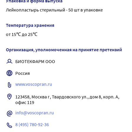
Упаковка и форма выпуска
Докапласт® с мирамистином - стерильный 
Лейкопластырь стерильный - 50 шт в упаковке
антимикробный лейкопластырь на основе мягкого 
нетканого полотна с не прилипающей к ране 
Температура хранения
сорбционной подушечкой, покрытой атравматической 
от 15℃ до 25℃
микросеткой и пропитанной мирамистином.
Пропитка мирамистином обеспечивает защиту раны от 
инфицирования.
Организация, уполномоченная на принятие претензий
Благодаря высоким воздухопроницаемым свойствам 
БИОТЕКФАРМ ООО
материала и дискретному нанесению гипоаллергенного 
клея не вызывает мацерацию кожи.
Россия
За счет эластичности хорошо моделируется на любом 
www.voscopran.ru
участке тела.
Сорбционная подушечка не прилипает к ране.
123458, Москва г, Твардовского ул., дом 8, корп. А, 
Пластырь надежно фиксируется, легко и безболезненно 
удаляется.
info@voscopran.ru
8 (495) 780-92-36