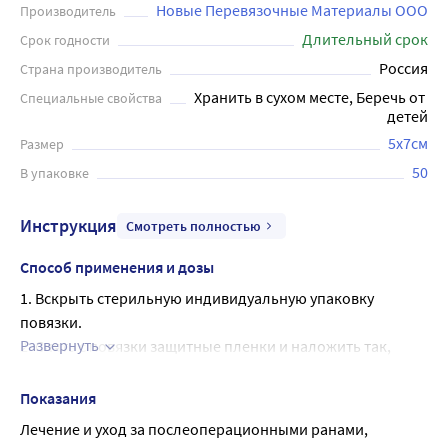
дискретному нанесению гипоаллергенного
Новые Перевязочные Материалы ООО
Производитель
синтетического клея (в виде волнистых полос) не
Длительный срок
Срок годности
вызывает мацерацию кожи. За счет эластичности хорошо
Россия
Страна производитель
моделируется на любом участке тела. Надежно
Хранить в сухом месте, Беречь от 
Специальные свойства
фиксируется, легко и безболезненно удаляется.
детей
Предназначены для лечения и ухода за
5x7см
Размер
послеоперационными и другими ранами. В упаковке
50штук .
50
В упаковке
Инструкция
Смотреть полностью
Способ применения и дозы
1. Вскрыть стерильную индивидуальную упаковку 
повязки.
Развернуть
2. Снять с повязки защитные пленки и наложить так, 
чтобы сорбционная подушечка закрыла рану.
Показания
Лечение и уход за послеоперационными ранами, 