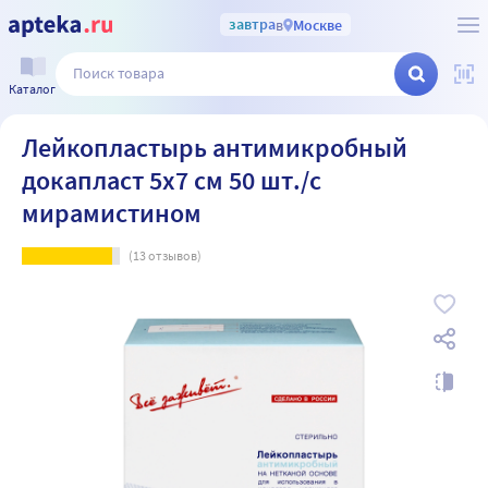
завтра
в
Москве
Каталог
Лейкопластырь антимикробный
докапласт 5х7 см 50 шт./с
мирамистином
(
13
отзывов)