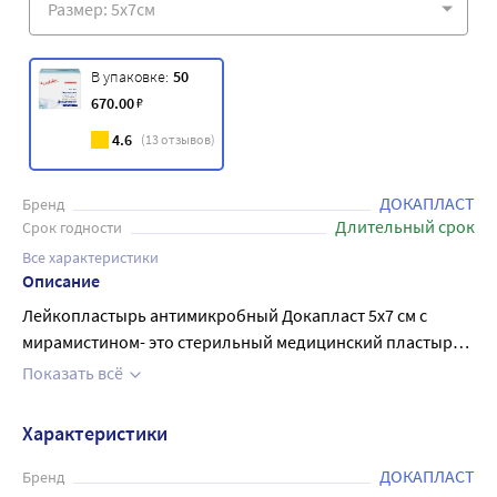
В упаковке:
50
670
.00
₽
4.6
(
13
отзывов)
ДОКАПЛАСТ
Бренд
Длительный срок
Срок годности
Все характеристики
Описание
Лейкопластырь антимикробный Докапласт 5х7 см с
мирамистином- это стерильный медицинский пластырь
на основе мягкого нетканого полотна с атравматичной
Показать всё
сорбционной подушечкой, пропитанной мирамистином.
Пропитка мирамистином обеспечивает защиту раны от
Характеристики
инфицирования. Благодаря высоким
воздухопроницаемым свойствам материала и
ДОКАПЛАСТ
Бренд