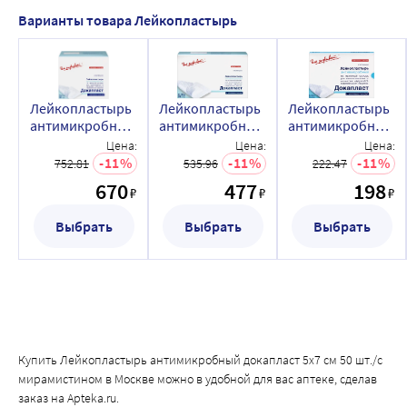
Варианты товара Лейкопластырь
Лейкопластырь
Лейкопластырь
Лейкопластырь
антимикробный
антимикробный
антимикробный
докапласт 5х7
докапласт 6х10
докапласт 8х10
Цена:
Цена:
Цена:
см 50 шт./с
см 25 шт./с
см 5 шт./с
11
11
11
752.81
535.96
222.47
мирамистином
мирамистином
мирамистином
670
477
198
₽
₽
₽
Выбрать
Выбрать
Выбрать
Купить Лейкопластырь антимикробный докапласт 5х7 см 50 шт./с
мирамистином в Москве можно в удобной для вас аптеке, сделав
заказ на Apteka.ru.