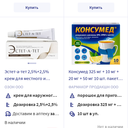
Купить
Купить
Эстет-а-тет 2,5%+2,5%
Консумед 325 мг + 10 мг +
крем для местного и
20 мг + 50 мг 10 шт. пакет
наружного применения 5
порошок для
ОЗОН ООО
ФАРМАКОР ПРОДАКШН ООО
гр
приготовления раствора
крем для наружного применения
порошок для приготовления раствора
для приема внутрь аромат
Дозировка 2,5%+2,5%
Дозировка 325 мг + 10 мг + 20 мг + 50 мг
лимон
Доставим в аптеку
завтра
10 шт в уп.
В наличии
Нет в наличии