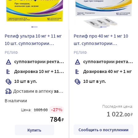
Релиф ультра 10 мг + 11 мг
Релиф про 40 мг + 1 мг 10
10 шт. суппозитории
шт. суппозитории
ректальные
ректальные
РЕЛИФ
РЕЛИФ
суппозитории ректальные
суппозитории ректальные
Дозировка 10 мг + 11 мг
Дозировка 40 мг + 1 мг
10 шт в уп.
10 шт в уп.
Доставим в аптеку
завтра
В наличии
Последняя цена:
27
Цена:
1085.88
1 022
.00
₽
784
₽
Сообщить о поступлении
Купить