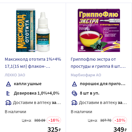
Максиколд ототита 1%+4%
Гриппофлю экстра от
17,1(15 мл) флакон-
простуды и гриппа 8 шт.
капельница капли ушные
пакет порошок для
ЛЕККО ЗАО
Марбиофарм АО
приготовления раствора
капли ушные
порошок для приготовления раствора
для приема внутрь вкус
Дозировка 1,0%+4,0%
8 шт в уп.
смородина 13,0
Доставим в аптеку
завтра
Доставим в аптеку
завтра
В наличии
В наличии
16
10
Цена:
388.89
Цена:
387.78
325
349
₽
₽