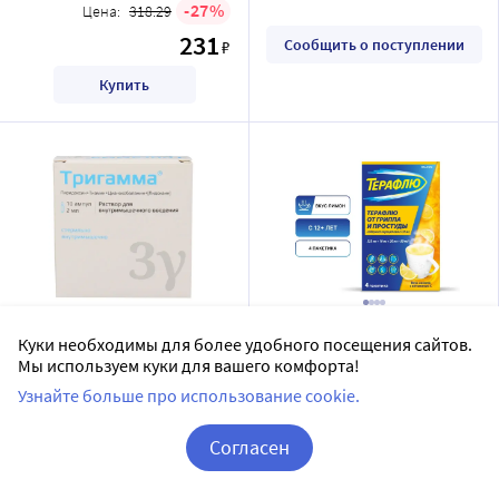
27
Цена:
318.29
231
Сообщить о поступлении
₽
Купить
Тригамма 10 шт. ампулы
Терафлю от гриппа и
Куки необходимы для более удобного посещения сайтов.
раствор для
простуды порошок для
Мы используем куки для вашего комфорта!
внутримышечного
приготовления раствора
Узнайте больше про использование cookie.
Дальхимфарм ОАО
ТЕРАФЛЮ
введения 2 мл
пакет 4 шт. вкус лимон
раствор для внутримышечного введения
порошок для приготовления раствора
Согласен
10 шт в уп.
Дозировка 325 мг + 10 мг + 20 мг + 50 мг
Корзина
Вход / Регистрация
4 шт в уп.