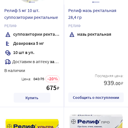
Релиф 5 мг 10 шт.
Релиф мазь ректальная
суппозитории ректальные
28,4 гр
РЕЛИФ
РЕЛИФ
суппозитории ректальные
мазь ректальная
Дозировка 5 мг
10 шт в уп.
Доставим в аптеку
завтра
В наличии
Последняя цена:
20
Цена:
843.75
939
.00
₽
675
₽
Сообщить о поступлении
Купить