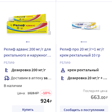
Релиф адванс 200 мг/г для
Релиф про 20 мг/г+1 мг/г
ректального и наружного
крем ректальный 10 гр
применения 25 гр
РЕЛИФ
РЕЛИФ
Дозировка 200 мг/г
крем ректальный
Доставим в аптеку
завтра
Дозировка 20 мг/г + 1 мг/г
В наличии
Последняя цена:
10
Цена:
1026.67
663
.00
₽
924
₽
Купить
Сообщить о поступлении